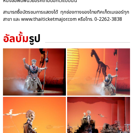
หนังสือพิมพ์นิวยอร์คไทม์บอกไว้แบบนั้น
สามารถซื้อบัตรชมการแสดงได้ ทุกช่องทางของไทยทิคเก็ตเมเจอร์ทุก
สาขา และ www.thaiticketmajor.com หรือโทร. 0-2262-3838
อัลบั้ม
รูป