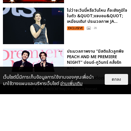
ไม่ว่าจะวันนี้หรือวันไหน ก็จะยังภูมิใจ
ในตัว &QUOT;แจบอม&QUOT;
เหมือนเดิม! ประมวลภาพ JA...
EXCLUSIVE
: 28
ประมวลภาพงาน “มีสติแล้วลูกพีช
PEACH AND ME PREMIERE
NIGHT” ปอนด์-ภูวินทร์ คลั่งรัก
หวา...
EXCLUSIVE
: 16
เว็บไซต์นี้มีการเก็บข้อมูลการใช้งานของคุณเพื่อนำ
เกี่ยวกับเรา
ติดต่อลงโฆษณา
ติดต่อเรา
ตกลง
มาใช้วางแผนและบริหารเว็บไซต์
อ่านเพิ่มเติม
© 2026
THAITICKETMAJOR
All Rights Reserved.
เคมีดี มวลสนุก! ประมวลภาพ “ดิว-
ธี” เปิดตัวซีรีส์ “MR.KILL มังงะสั่ง
ตาย” ในงาน “MR.KILL...
EXCLUSIVE
: 14