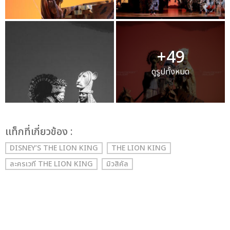
+49
ดูรูปทั้งหมด
เเท็กที่เกี่ยวข้อง :
DISNEY’S THE LION KING
THE LION KING
ละครเวที THE LION KING
มิวสิคัล