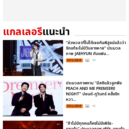
แกลเลอรี
แนะนำ
“ช่วงเวลาที่ไม่ได้เจอกันพิสูจน์แล้วว่า
รักแท้จะไม่มีวันจางหาย” ประมวล
ภาพ JAEHYUN กับแฟน...
EXCLUSIVE
: 10
ประมวลภาพงาน “มีสติแล้วลูกพีช
PEACH AND ME PREMIERE
NIGHT” ปอนด์-ภูวินทร์ คลั่งรัก
หวา...
EXCLUSIVE
: 16
"ถ้าไม่มีทุกคนก็คงไม่มีเพิร์ธ-
แซนต้า" ประมวลภาพ เพิร์ธ-แซนต้า