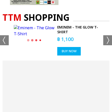
TTM
SHOPPING
HIRT
EMINEM - THE GLOW T-
SHIRT
฿
1,100
BUY NOW