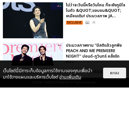
ไม่ว่าจะวันนี้หรือวันไหน ก็จะยังภูมิใจ
ในตัว &QUOT;แจบอม&QUOT;
เหมือนเดิม! ประมวลภาพ JA...
EXCLUSIVE
: 28
ประมวลภาพงาน “มีสติแล้วลูกพีช
PEACH AND ME PREMIERE
NIGHT” ปอนด์-ภูวินทร์ คลั่งรัก
หวา...
EXCLUSIVE
: 16
เว็บไซต์นี้มีการเก็บข้อมูลการใช้งานของคุณเพื่อนำ
เกี่ยวกับเรา
ติดต่อลงโฆษณา
ติดต่อเรา
ตกลง
มาใช้วางแผนและบริหารเว็บไซต์
อ่านเพิ่มเติม
© 2026
THAITICKETMAJOR
All Rights Reserved.
เคมีดี มวลสนุก! ประมวลภาพ “ดิว-
ธี” เปิดตัวซีรีส์ “MR.KILL มังงะสั่ง
ตาย” ในงาน “MR.KILL...
EXCLUSIVE
: 14
“ช่วงเวลาที่ไม่ได้เจอกันพิสูจน์แล้วว่า