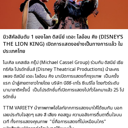
มิวสิคัลอันดับ 1 ของโลก ดิสนีย์ เดอะ ไลอ้อน คิง (DISNEY’S
THE LION KING) เปิดการแสดงอย่างเป็นทางการแล้ว ใน
ประเทศไทย
ไมเคิล แคสเซิล กรุ๊ป (Michael Cassel Group) ร่วมกับ ดิสนีย์ เธีย
ทริคัล โปรดักชั่นส์ (Disney Theatrical Productions) นำละคร
เพลง ดิสนีย์ เดอะ ไลอ้อน คิง มาเปิดการแสดงที่กรุงเทพ เป็นครั้ง
แรก นำสู่สายตาชาวไทยโดย บริษัท บีอีซี-เทโร ซีเนริโอ โดยทัวร์ระดับ
นานาชาติครั้งนี้ เป็นโปรดักชั่นที่เปิดการแสดงไปทั่วโลกมาแล้ว 25 โป
รดักชั่น
TTM VARIETY นำภาพภาพไฮไลท์จากการแสดงมาให้ได้ชมกัน บอก
เลยประทับใจสุดๆ แสง สี เสียง คอสตูม ความอลังการตื่นตาตื่นใจบน
เวที ทั้งการแสดงคุณภาพ "นี่คือการแสดงที่ไม่เหมือนใคร"