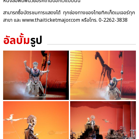
หนังสือพิมพ์นิวยอร์คไทม์บอกไว้แบบนั้น
สามารถซื้อบัตรชมการแสดงได้ ทุกช่องทางของไทยทิคเก็ตเมเจอร์ทุก
สาขา และ www.thaiticketmajor.com หรือโทร. 0-2262-3838
อัลบั้ม
รูป