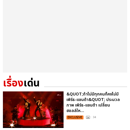
เรื่อง
เด่น
&QUOT;ถ้าไม่มีทุกคนก็คงไม่มี
เพิร์ธ-แซนต้า&QUOT; ประมวล
ภาพ เพิร์ธ-แซนต้า เปลี่ยน
ฮอลล์ให...
EXCLUSIVE
: 34