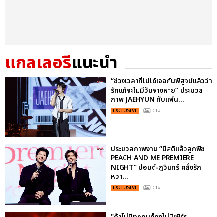
แกลเลอรี
แนะนำ
“ช่วงเวลาที่ไม่ได้เจอกันพิสูจน์แล้วว่า
รักแท้จะไม่มีวันจางหาย” ประมวล
ภาพ JAEHYUN กับแฟน...
EXCLUSIVE
: 10
ประมวลภาพงาน “มีสติแล้วลูกพีช
PEACH AND ME PREMIERE
NIGHT” ปอนด์-ภูวินทร์ คลั่งรัก
หวา...
EXCLUSIVE
: 16
"ถ้าไม่มีทุกคนก็คงไม่มีเพิร์ธ-