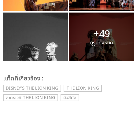
+49
ดูรูปทั้งหมด
เเท็กที่เกี่ยวข้อง :
DISNEY’S THE LION KING
THE LION KING
ละครเวที THE LION KING
มิวสิคัล