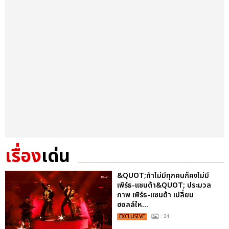
เรื่อง
เด่น
&QUOT;ถ้าไม่มีทุกคนก็คงไม่มี
เพิร์ธ-แซนต้า&QUOT; ประมวล
ภาพ เพิร์ธ-แซนต้า เปลี่ยน
ฮอลล์ให...
EXCLUSIVE
: 34