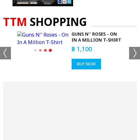
TTM
SHOPPING
GUNS N'' ROSES - ON
IN A MILLION T-SHIRT
฿
1,100
BUY NOW