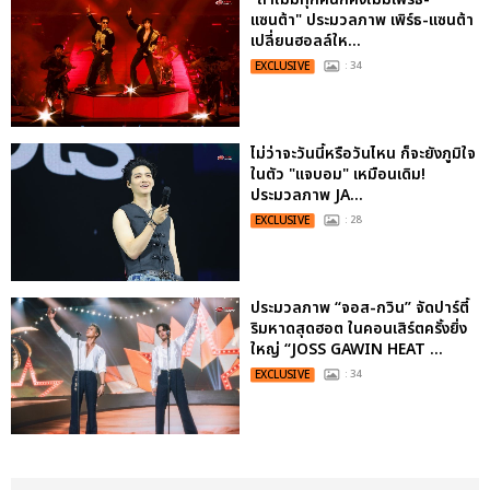
แซนต้า" ประมวลภาพ เพิร์ธ-แซนต้า
เปลี่ยนฮอลล์ให...
EXCLUSIVE
: 34
ไม่ว่าจะวันนี้หรือวันไหน ก็จะยังภูมิใจ
ในตัว "แจบอม" เหมือนเดิม!
ประมวลภาพ JA...
EXCLUSIVE
: 28
ประมวลภาพ “จอส-กวิน” จัดปาร์ตี้
ริมหาดสุดฮอต ในคอนเสิร์ตครั้งยิ่ง
ใหญ่ “JOSS GAWIN HEAT ...
EXCLUSIVE
: 34