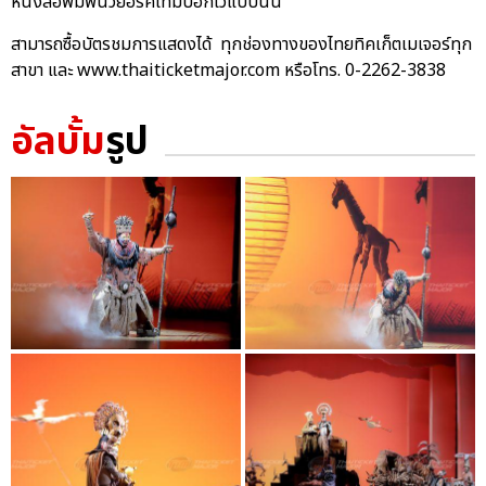
หนังสือพิมพ์นิวยอร์คไทม์บอกไว้แบบนั้น
สามารถซื้อบัตรชมการแสดงได้ ทุกช่องทางของไทยทิคเก็ตเมเจอร์ทุก
สาขา และ www.thaiticketmajor.com หรือโทร. 0-2262-3838
อัลบั้ม
รูป