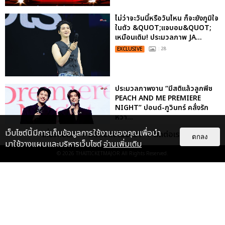
ไม่ว่าจะวันนี้หรือวันไหน ก็จะยังภูมิใจ
ในตัว &QUOT;แจบอม&QUOT;
เหมือนเดิม! ประมวลภาพ JA...
EXCLUSIVE
: 28
ประมวลภาพงาน “มีสติแล้วลูกพีช
PEACH AND ME PREMIERE
NIGHT” ปอนด์-ภูวินทร์ คลั่งรัก
หวา...
EXCLUSIVE
: 16
เว็บไซต์นี้มีการเก็บข้อมูลการใช้งานของคุณเพื่อนำ
เกี่ยวกับเรา
ติดต่อลงโฆษณา
ติดต่อเรา
ตกลง
มาใช้วางแผนและบริหารเว็บไซต์
อ่านเพิ่มเติม
© 2026
THAITICKETMAJOR
All Rights Reserved.
เคมีดี มวลสนุก! ประมวลภาพ “ดิว-
ธี” เปิดตัวซีรีส์ “MR.KILL มังงะสั่ง
ตาย” ในงาน “MR.KILL...
EXCLUSIVE
: 14