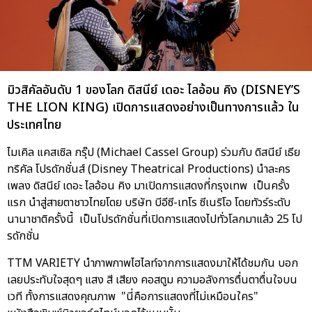
มิวสิคัลอันดับ 1 ของโลก ดิสนีย์ เดอะ ไลอ้อน คิง (DISNEY’S
THE LION KING) เปิดการแสดงอย่างเป็นทางการแล้ว ใน
ประเทศไทย
ไมเคิล แคสเซิล กรุ๊ป (Michael Cassel Group) ร่วมกับ ดิสนีย์ เธีย
ทริคัล โปรดักชั่นส์ (Disney Theatrical Productions) นำละคร
เพลง ดิสนีย์ เดอะ ไลอ้อน คิง มาเปิดการแสดงที่กรุงเทพ เป็นครั้ง
แรก นำสู่สายตาชาวไทยโดย บริษัท บีอีซี-เทโร ซีเนริโอ โดยทัวร์ระดับ
นานาชาติครั้งนี้ เป็นโปรดักชั่นที่เปิดการแสดงไปทั่วโลกมาแล้ว 25 โป
รดักชั่น
TTM VARIETY นำภาพภาพไฮไลท์จากการแสดงมาให้ได้ชมกัน บอก
เลยประทับใจสุดๆ แสง สี เสียง คอสตูม ความอลังการตื่นตาตื่นใจบน
เวที ทั้งการแสดงคุณภาพ "นี่คือการแสดงที่ไม่เหมือนใคร"