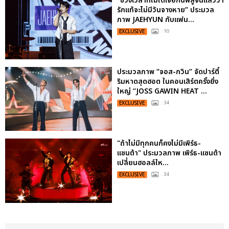
“ช่วงเวลาที่ไม่ได้เจอกันพิสูจน์แล้วว่า
รักแท้จะไม่มีวันจางหาย” ประมวล
ภาพ JAEHYUN กับแฟน...
EXCLUSIVE
: 10
ประมวลภาพ “จอส-กวิน” จัดปาร์ตี้
ริมหาดสุดฮอต ในคอนเสิร์ตครั้งยิ่ง
ใหญ่ “JOSS GAWIN HEAT ...
EXCLUSIVE
: 34
"ถ้าไม่มีทุกคนก็คงไม่มีเพิร์ธ-
แซนต้า" ประมวลภาพ เพิร์ธ-แซนต้า
เปลี่ยนฮอลล์ให...
EXCLUSIVE
: 34