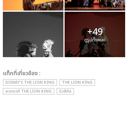
+49
ดูรูปทั้งหมด
เเท็กที่เกี่ยวข้อง :
DISNEY’S THE LION KING
THE LION KING
ละครเวที THE LION KING
มิวสิคัล