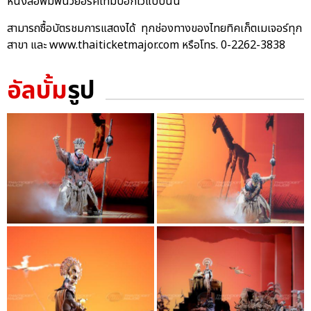
หนังสือพิมพ์นิวยอร์คไทม์บอกไว้แบบนั้น
สามารถซื้อบัตรชมการแสดงได้ ทุกช่องทางของไทยทิคเก็ตเมเจอร์ทุก
สาขา และ www.thaiticketmajor.com หรือโทร. 0-2262-3838
อัลบั้ม
รูป