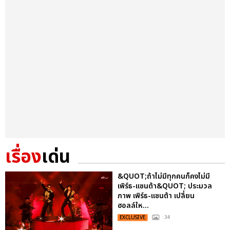
เรื่อง
เด่น
&QUOT;ถ้าไม่มีทุกคนก็คงไม่มี
เพิร์ธ-แซนต้า&QUOT; ประมวล
ภาพ เพิร์ธ-แซนต้า เปลี่ยน
ฮอลล์ให...
EXCLUSIVE
: 34