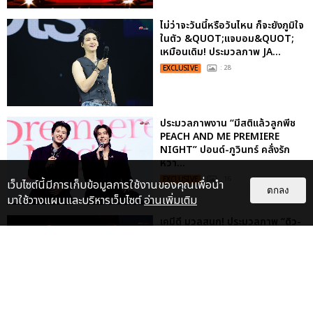
ไม่ว่าจะวันนี้หรือวันไหน ก็จะยังภูมิใจ
ในตัว &QUOT;แจบอม&QUOT;
เหมือนเดิม! ประมวลภาพ JA...
EXCLUSIVE
: 28
ประมวลภาพงาน “มีสติแล้วลูกพีช
PEACH AND ME PREMIERE
NIGHT” ปอนด์-ภูวินทร์ คลั่งรัก
หวา...
EXCLUSIVE
: 16
เว็บไซต์นี้มีการเก็บข้อมูลการใช้งานของคุณเพื่อนำ
ตกลง
มาใช้วางแผนและบริหารเว็บไซต์
อ่านเพิ่มเติม
เคมีดี มวลสนุก! ประมวลภาพ “ดิว-
ธี” เปิดตัวซีรีส์ “MR.KILL มังงะสั่ง
ตาย” ในงาน “MR.KILL...
EXCLUSIVE
: 14