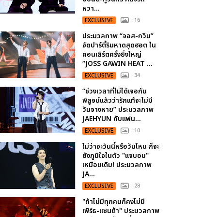
หวา...
EXCLUSIVE
: 16
ประมวลภาพ “จอส-กวิน”
จัดปาร์ตี้ริมหาดสุดฮอต ใน
คอนเสิร์ตครั้งยิ่งใหญ่
“JOSS GAWIN HEAT ...
EXCLUSIVE
: 34
“ช่วงเวลาที่ไม่ได้เจอกัน
พิสูจน์แล้วว่ารักแท้จะไม่มี
วันจางหาย” ประมวลภาพ
JAEHYUN กับแฟน...
EXCLUSIVE
: 10
ไม่ว่าจะวันนี้หรือวันไหน ก็จะ
ยังภูมิใจในตัว "แจบอม"
เหมือนเดิม! ประมวลภาพ
JA...
EXCLUSIVE
: 28
"ถ้าไม่มีทุกคนก็คงไม่มี
เพิร์ธ-แซนต้า" ประมวลภาพ