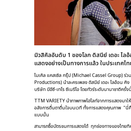
มิวสิคัลอันดับ 1 ของโลก ดิสนีย์ เดอะ 
แสดงอย่างเป็นทางการแล้ว ในประเทศไท
ไมเคิล แคสเซิล กรุ๊ป (Michael Cassel Group) ร่วมก
Productions) นำละครเพลง ดิสนีย์ เดอะ ไลอ้อน คิง
บริษัท บีอีซี-เทโร ซีเนริโอ โดยทัวร์ระดับนานาชาติครั้
TTM VARIETY นำภาพภาพไฮไลท์จากการแสดงมาให้ได้
อลังการตื่นตาตื่นใจบนเวที ทั้งการแสดงคุณภาพ "นี่ค
แบบนั้น
สามารถซื้อบัตรชมการแสดงได้ ทุกช่องทางของไทยทิ