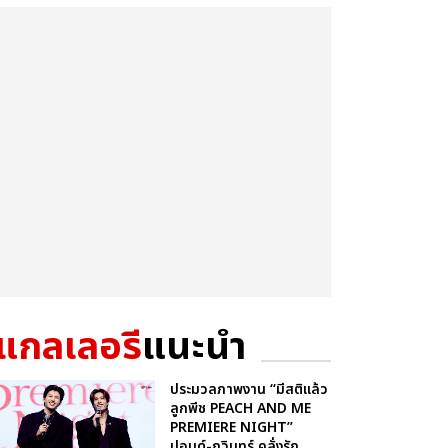
แกลเลอรี
แนะนำ
ประมวลภาพงาน “มีสติแล้ว
ลูกพีช PEACH AND ME
PREMIERE NIGHT”
ปอนด์-ภูวินทร์ คลั่งรัก