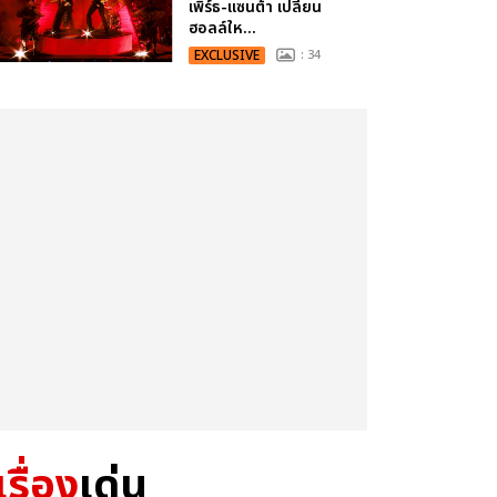
เพิร์ธ-แซนต้า เปลี่ยน
ฮอลล์ให...
EXCLUSIVE
: 34
เรื่อง
เด่น