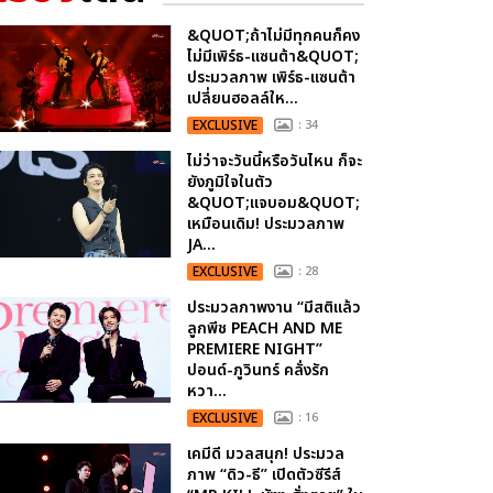
&QUOT;ถ้าไม่มีทุกคนก็คง
ไม่มีเพิร์ธ-แซนต้า&QUOT;
ประมวลภาพ เพิร์ธ-แซนต้า
เปลี่ยนฮอลล์ให...
EXCLUSIVE
: 34
ไม่ว่าจะวันนี้หรือวันไหน ก็จะ
ยังภูมิใจในตัว
&QUOT;แจบอม&QUOT;
เหมือนเดิม! ประมวลภาพ
JA...
EXCLUSIVE
: 28
ประมวลภาพงาน “มีสติแล้ว
ลูกพีช PEACH AND ME
PREMIERE NIGHT”
ปอนด์-ภูวินทร์ คลั่งรัก
หวา...
EXCLUSIVE
: 16
เคมีดี มวลสนุก! ประมวล
ภาพ “ดิว-ธี” เปิดตัวซีรีส์