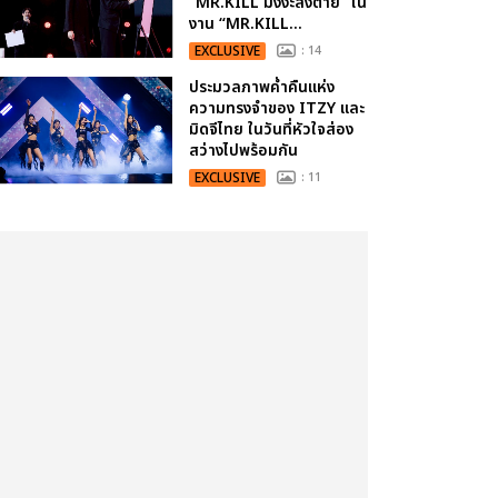
“MR.KILL มังงะสั่งตาย” ใน
งาน “MR.KILL...
EXCLUSIVE
: 14
ประมวลภาพค่ำคืนแห่ง
ความทรงจำของ ITZY และ
มิดจีไทย ในวันที่หัวใจส่อง
สว่างไปพร้อมกัน
EXCLUSIVE
: 11