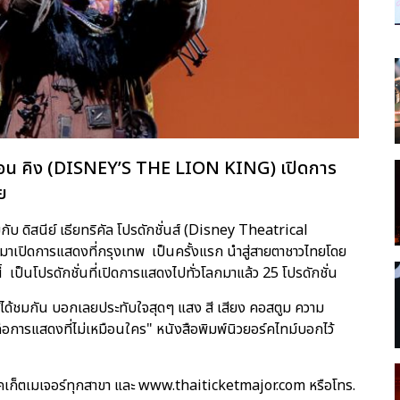
ไลอ้อน คิง (DISNEY’S THE LION KING) เปิดการ
ย
ับ ดิสนีย์ เธียทริคัล โปรดักชั่นส์ (Disney Theatrical
 มาเปิดการแสดงที่กรุงเทพ เป็นครั้งแรก นำสู่สายตาชาวไทยโดย
งนี้ เป็นโปรดักชั่นที่เปิดการแสดงไปทั่วโลกมาแล้ว 25 โปรดักชั่น
ชมกัน บอกเลยประทับใจสุดๆ แสง สี เสียง คอสตูม ความ
ือการแสดงที่ไม่เหมือนใคร" หนังสือพิมพ์นิวยอร์คไทม์บอกไว้
คเก็ตเมเจอร์ทุกสาขา และ www.thaiticketmajor.com หรือโทร.