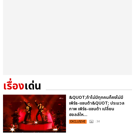
เรื่อง
เด่น
&QUOT;ถ้าไม่มีทุกคนก็คงไม่มี
เพิร์ธ-แซนต้า&QUOT; ประมวล
ภาพ เพิร์ธ-แซนต้า เปลี่ยน
ฮอลล์ให...
EXCLUSIVE
: 34