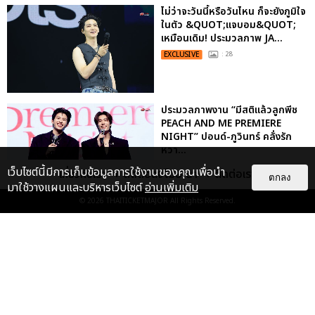
ไม่ว่าจะวันนี้หรือวันไหน ก็จะยังภูมิใจ
ในตัว &QUOT;แจบอม&QUOT;
เหมือนเดิม! ประมวลภาพ JA...
EXCLUSIVE
: 28
ประมวลภาพงาน “มีสติแล้วลูกพีช
PEACH AND ME PREMIERE
NIGHT” ปอนด์-ภูวินทร์ คลั่งรัก
หวา...
EXCLUSIVE
: 16
เว็บไซต์นี้มีการเก็บข้อมูลการใช้งานของคุณเพื่อนำ
เกี่ยวกับเรา
ติดต่อลงโฆษณา
ติดต่อเรา
ตกลง
มาใช้วางแผนและบริหารเว็บไซต์
อ่านเพิ่มเติม
© 2026
THAITICKETMAJOR
All Rights Reserved.
เคมีดี มวลสนุก! ประมวลภาพ “ดิว-
ธี” เปิดตัวซีรีส์ “MR.KILL มังงะสั่ง
ตาย” ในงาน “MR.KILL...
EXCLUSIVE
: 14
ประมวลภาพค่ำคืนแห่งความทรงจำ