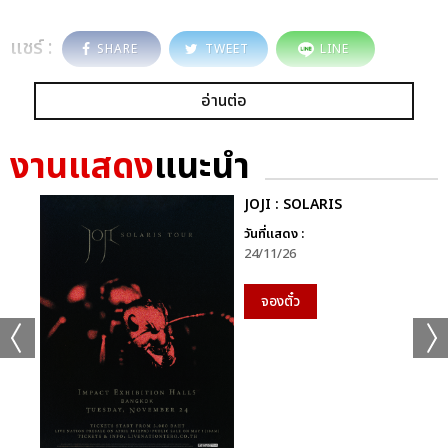
แชร์ :
SHARE
TWEET
LINE
อ่านต่อ
งานแสดง
แนะนำ
JOJI : SOLARIS
วันที่แสดง :
24/11/26
จองตั๋ว