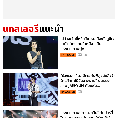
แกลเลอรี
แนะนำ
ไม่ว่าจะวันนี้หรือวันไหน ก็จะยังภูมิใจ
ในตัว "แจบอม" เหมือนเดิม!
ประมวลภาพ JA...
EXCLUSIVE
: 28
“ช่วงเวลาที่ไม่ได้เจอกันพิสูจน์แล้วว่า
รักแท้จะไม่มีวันจางหาย” ประมวล
ภาพ JAEHYUN กับแฟน...
EXCLUSIVE
: 10
ประมวลภาพ “จอส-กวิน” จัดปาร์ตี้
ริมหาดสุดฮอต ในคอนเสิร์ตครั้งยิ่ง