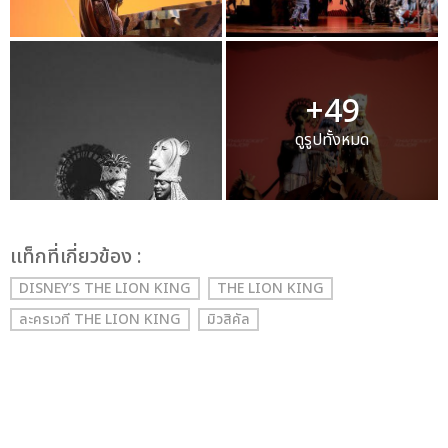
+49
ดูรูปทั้งหมด
เเท็กที่เกี่ยวข้อง :
DISNEY’S THE LION KING
THE LION KING
ละครเวที THE LION KING
มิวสิคัล