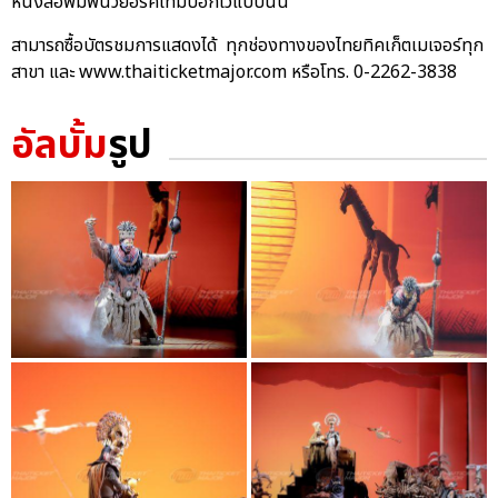
หนังสือพิมพ์นิวยอร์คไทม์บอกไว้แบบนั้น
สามารถซื้อบัตรชมการแสดงได้ ทุกช่องทางของไทยทิคเก็ตเมเจอร์ทุก
สาขา และ www.thaiticketmajor.com หรือโทร. 0-2262-3838
อัลบั้ม
รูป