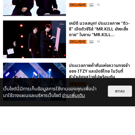
EXCLUSIVE
: 16
เคมีดี มวลสนุก! ประมวลภาพ “ดิว-
ธี” เปิดตัวซีรีส์ “MR.KILL มังงะสั่ง
ตาย” ในงาน “MR.KILL...
EXCLUSIVE
: 14
ประมวลภาพค่ำคืนแห่งความทรงจำ
ของ ITZY และมิดจีไทย ในวันที่
หัวใจส่องสว่างไปพร้อมกัน
EXCLUSIVE
: 11
เว็บไซต์นี้มีการเก็บข้อมูลการใช้งานของคุณเพื่อนำ
ตกลง
มาใช้วางแผนและบริหารเว็บไซต์
อ่านเพิ่มเติม