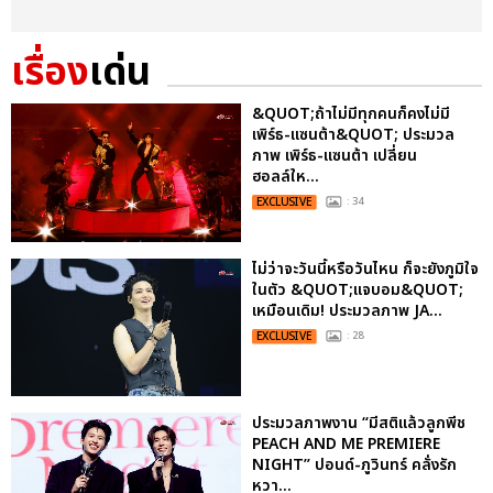
เรื่อง
เด่น
&QUOT;ถ้าไม่มีทุกคนก็คงไม่มี
เพิร์ธ-แซนต้า&QUOT; ประมวล
ภาพ เพิร์ธ-แซนต้า เปลี่ยน
ฮอลล์ให...
EXCLUSIVE
: 34
ไม่ว่าจะวันนี้หรือวันไหน ก็จะยังภูมิใจ
ในตัว &QUOT;แจบอม&QUOT;
เหมือนเดิม! ประมวลภาพ JA...
EXCLUSIVE
: 28
ประมวลภาพงาน “มีสติแล้วลูกพีช
PEACH AND ME PREMIERE
NIGHT” ปอนด์-ภูวินทร์ คลั่งรัก
หวา...