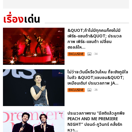
เรื่อง
เด่น
&QUOT;ถ้าไม่มีทุกคนก็คงไม่มี
เพิร์ธ-แซนต้า&QUOT; ประมวล
ภาพ เพิร์ธ-แซนต้า เปลี่ยน
ฮอลล์ให...
EXCLUSIVE
: 34
ไม่ว่าจะวันนี้หรือวันไหน ก็จะยังภูมิใจ
ในตัว &QUOT;แจบอม&QUOT;
เหมือนเดิม! ประมวลภาพ JA...
EXCLUSIVE
: 28
ประมวลภาพงาน “มีสติแล้วลูกพีช
PEACH AND ME PREMIERE
NIGHT” ปอนด์-ภูวินทร์ คลั่งรัก
หวา...