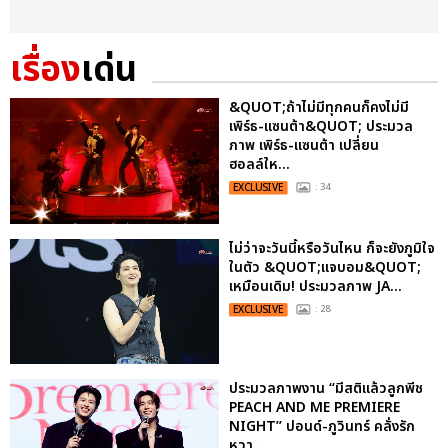
เรื่อง
เด่น
&QUOT;ถ้าไม่มีทุกคนก็คงไม่มี
เพิร์ธ-แซนต้า&QUOT; ประมวล
ภาพ เพิร์ธ-แซนต้า เปลี่ยน
ฮอลล์ให...
EXCLUSIVE
: 34
ไม่ว่าจะวันนี้หรือวันไหน ก็จะยังภูมิใจ
ในตัว &QUOT;แจบอม&QUOT;
เหมือนเดิม! ประมวลภาพ JA...
EXCLUSIVE
: 28
ประมวลภาพงาน “มีสติแล้วลูกพีช
PEACH AND ME PREMIERE
NIGHT” ปอนด์-ภูวินทร์ คลั่งรัก
หวา...