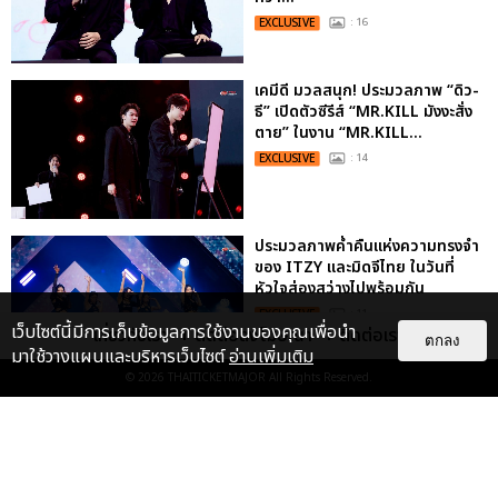
EXCLUSIVE
: 16
เคมีดี มวลสนุก! ประมวลภาพ “ดิว-
ธี” เปิดตัวซีรีส์ “MR.KILL มังงะสั่ง
ตาย” ในงาน “MR.KILL...
EXCLUSIVE
: 14
ประมวลภาพค่ำคืนแห่งความทรงจำ
ของ ITZY และมิดจีไทย ในวันที่
หัวใจส่องสว่างไปพร้อมกัน
EXCLUSIVE
: 11
เว็บไซต์นี้มีการเก็บข้อมูลการใช้งานของคุณเพื่อนำ
เกี่ยวกับเรา
ติดต่อลงโฆษณา
ติดต่อเรา
ตกลง
มาใช้วางแผนและบริหารเว็บไซต์
อ่านเพิ่มเติม
© 2026
THAITICKETMAJOR
All Rights Reserved.