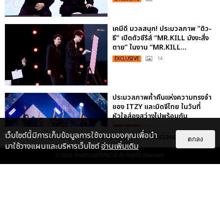
เคมีดี มวลสนุก! ประมวลภาพ “ดิว-
ธี” เปิดตัวซีรีส์ “MR.KILL มังงะสั่ง
ตาย” ในงาน “MR.KILL...
EXCLUSIVE
: 14
ประมวลภาพค่ำคืนแห่งความทรงจำ
ของ ITZY และมิดจีไทย ในวันที่
หัวใจส่องสว่างไปพร้อมกัน
EXCLUSIVE
: 11
เว็บไซต์นี้มีการเก็บข้อมูลการใช้งานของคุณเพื่อนำ
เกี่ยวกับเรา
ติดต่อลงโฆษณา
ติดต่อเรา
ตกลง
มาใช้วางแผนและบริหารเว็บไซต์
อ่านเพิ่มเติม
© 2026
THAITICKETMAJOR
All Rights Reserved.