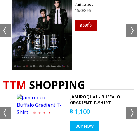
วันที่แสดง :
15/08/26
จองตั๋ว
TTM
SHOPPING
RS
JAMIROQUAI - BUFFALO
GRADIENT T-SHIRT
฿
1,100
BUY NOW