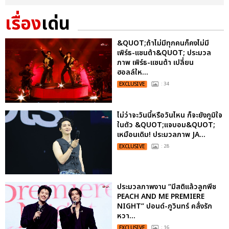
เรื่อง
เด่น
&QUOT;ถ้าไม่มีทุกคนก็คงไม่มี
เพิร์ธ-แซนต้า&QUOT; ประมวล
ภาพ เพิร์ธ-แซนต้า เปลี่ยน
ฮอลล์ให...
EXCLUSIVE
: 34
ไม่ว่าจะวันนี้หรือวันไหน ก็จะยังภูมิใจ
ในตัว &QUOT;แจบอม&QUOT;
เหมือนเดิม! ประมวลภาพ JA...
EXCLUSIVE
: 28
ประมวลภาพงาน “มีสติแล้วลูกพีช
PEACH AND ME PREMIERE
NIGHT” ปอนด์-ภูวินทร์ คลั่งรัก
หวา...
EXCLUSIVE
: 16