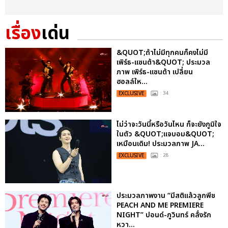
เรื่อง
เด่น
&QUOT;ถ้าไม่มีทุกคนก็คงไม่มี
เพิร์ธ-แซนต้า&QUOT; ประมวล
ภาพ เพิร์ธ-แซนต้า เปลี่ยน
ฮอลล์ให...
EXCLUSIVE
: 34
ไม่ว่าจะวันนี้หรือวันไหน ก็จะยังภูมิใจ
ในตัว &QUOT;แจบอม&QUOT;
เหมือนเดิม! ประมวลภาพ JA...
EXCLUSIVE
: 28
ประมวลภาพงาน “มีสติแล้วลูกพีช
PEACH AND ME PREMIERE
NIGHT” ปอนด์-ภูวินทร์ คลั่งรัก
หวา...