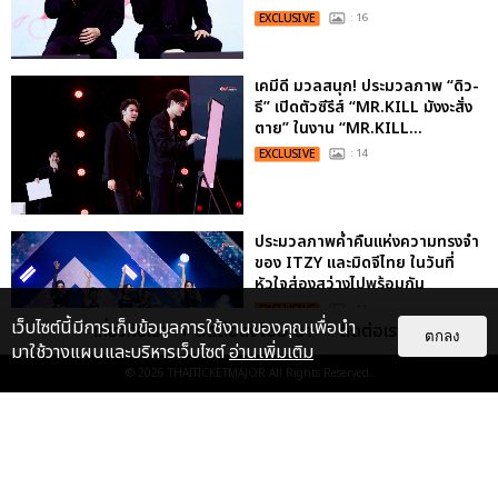
EXCLUSIVE
: 16
เคมีดี มวลสนุก! ประมวลภาพ “ดิว-
ธี” เปิดตัวซีรีส์ “MR.KILL มังงะสั่ง
ตาย” ในงาน “MR.KILL...
EXCLUSIVE
: 14
ประมวลภาพค่ำคืนแห่งความทรงจำ
ของ ITZY และมิดจีไทย ในวันที่
หัวใจส่องสว่างไปพร้อมกัน
EXCLUSIVE
: 11
เว็บไซต์นี้มีการเก็บข้อมูลการใช้งานของคุณเพื่อนำ
เกี่ยวกับเรา
ติดต่อลงโฆษณา
ติดต่อเรา
ตกลง
มาใช้วางแผนและบริหารเว็บไซต์
อ่านเพิ่มเติม
© 2026
THAITICKETMAJOR
All Rights Reserved.