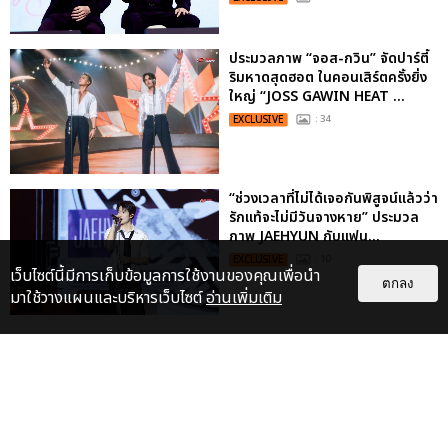
ประมวลภาพ “จอส-กวิน” จัดปาร์ตี้
ริมหาดสุดฮอต ในคอนเสิร์ตครั้งยิ่ง
ใหญ่ “JOSS GAWIN HEAT ...
EXCLUSIVE
: 34
“ช่วงเวลาที่ไม่ได้เจอกันพิสูจน์แล้วว่า
รักแท้จะไม่มีวันจางหาย” ประมวล
ภาพ JAEHYUN กับแฟน...
EXCLUSIVE
: 10
เว็บไซต์นี้มีการเก็บข้อมูลการใช้งานของคุณเพื่อนำ
ตกลง
มาใช้วางแผนและบริหารเว็บไซต์
อ่านเพิ่มเติม