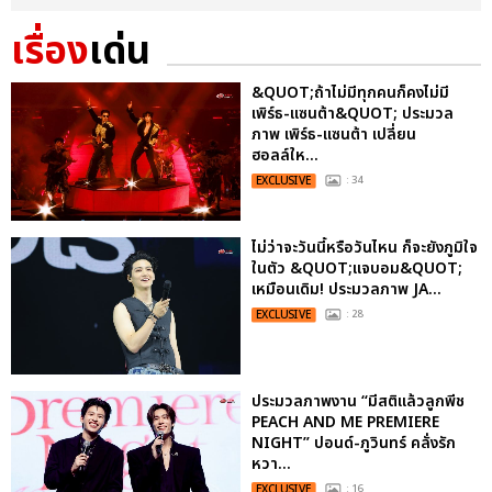
เรื่อง
เด่น
&QUOT;ถ้าไม่มีทุกคนก็คงไม่มี
เพิร์ธ-แซนต้า&QUOT; ประมวล
ภาพ เพิร์ธ-แซนต้า เปลี่ยน
ฮอลล์ให...
EXCLUSIVE
: 34
ไม่ว่าจะวันนี้หรือวันไหน ก็จะยังภูมิใจ
ในตัว &QUOT;แจบอม&QUOT;
เหมือนเดิม! ประมวลภาพ JA...
EXCLUSIVE
: 28
ประมวลภาพงาน “มีสติแล้วลูกพีช
PEACH AND ME PREMIERE
NIGHT” ปอนด์-ภูวินทร์ คลั่งรัก
หวา...
EXCLUSIVE
: 16