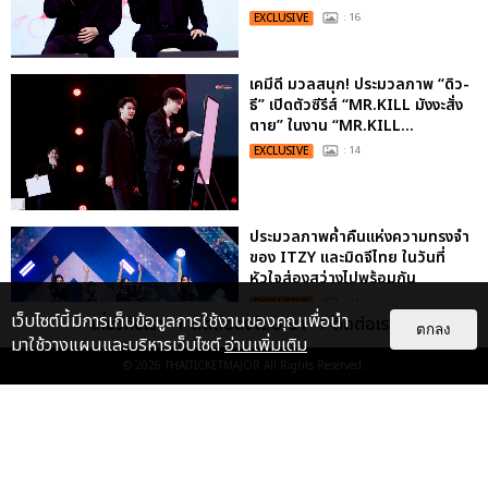
EXCLUSIVE
: 16
เคมีดี มวลสนุก! ประมวลภาพ “ดิว-
ธี” เปิดตัวซีรีส์ “MR.KILL มังงะสั่ง
ตาย” ในงาน “MR.KILL...
EXCLUSIVE
: 14
ประมวลภาพค่ำคืนแห่งความทรงจำ
ของ ITZY และมิดจีไทย ในวันที่
หัวใจส่องสว่างไปพร้อมกัน
EXCLUSIVE
: 11
เว็บไซต์นี้มีการเก็บข้อมูลการใช้งานของคุณเพื่อนำ
เกี่ยวกับเรา
ติดต่อลงโฆษณา
ติดต่อเรา
ตกลง
มาใช้วางแผนและบริหารเว็บไซต์
อ่านเพิ่มเติม
© 2026
THAITICKETMAJOR
All Rights Reserved.