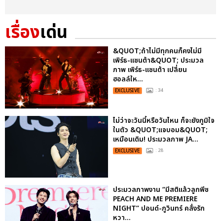
เรื่อง
เด่น
&QUOT;ถ้าไม่มีทุกคนก็คงไม่มี
เพิร์ธ-แซนต้า&QUOT; ประมวล
ภาพ เพิร์ธ-แซนต้า เปลี่ยน
ฮอลล์ให...
EXCLUSIVE
: 34
ไม่ว่าจะวันนี้หรือวันไหน ก็จะยังภูมิใจ
ในตัว &QUOT;แจบอม&QUOT;
เหมือนเดิม! ประมวลภาพ JA...
EXCLUSIVE
: 28
ประมวลภาพงาน “มีสติแล้วลูกพีช
PEACH AND ME PREMIERE
NIGHT” ปอนด์-ภูวินทร์ คลั่งรัก
หวา...