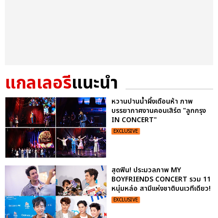
แกลเลอรี
แนะนำ
หวานปานน้ำผึ้งเดือนห้า ภาพ
บรรยากาศงานคอนเสิร์ต "ลูกกรุง
IN CONCERT"
EXCLUSIVE
สุดฟิน! ประมวลภาพ MY
BOYFRIENDS CONCERT รวม 11
หนุ่มหล่อ สามีแห่งชาติบนเวทีเดียว!
EXCLUSIVE