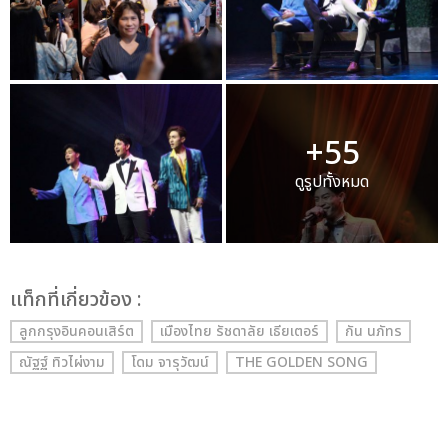
+55
ดูรูปทั้งหมด
เเท็กที่เกี่ยวข้อง :
ลูกกรุงอินคอนเสิร์ต
เมืองไทย รัชดาลัย เธียเตอร์
กัน นภัทร
ณัฐฐ์ ทิวไผ่งาม
โดม จารุวัฒน์
THE GOLDEN SONG