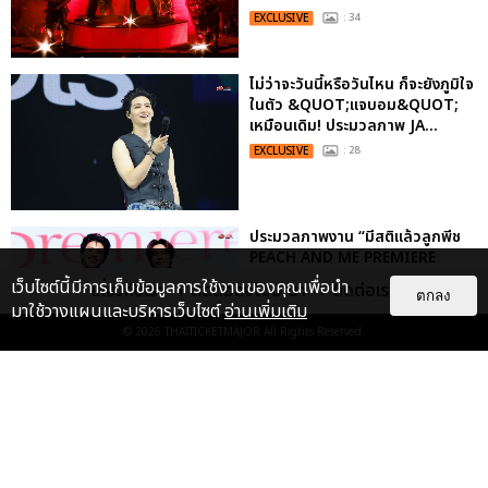
EXCLUSIVE
: 34
ไม่ว่าจะวันนี้หรือวันไหน ก็จะยังภูมิใจ
ในตัว &QUOT;แจบอม&QUOT;
เหมือนเดิม! ประมวลภาพ JA...
EXCLUSIVE
: 28
ประมวลภาพงาน “มีสติแล้วลูกพีช
PEACH AND ME PREMIERE
NIGHT” ปอนด์-ภูวินทร์ คลั่งรัก
เว็บไซต์นี้มีการเก็บข้อมูลการใช้งานของคุณเพื่อนำ
เกี่ยวกับเรา
ติดต่อลงโฆษณา
ติดต่อเรา
ตกลง
หวา...
มาใช้วางแผนและบริหารเว็บไซต์
อ่านเพิ่มเติม
EXCLUSIVE
: 16
© 2026
THAITICKETMAJOR
All Rights Reserved.
เคมีดี มวลสนุก! ประมวลภาพ “ดิว-
ธี” เปิดตัวซีรีส์ “MR.KILL มังงะสั่ง
ตาย” ในงาน “MR.KILL...
EXCLUSIVE
: 14