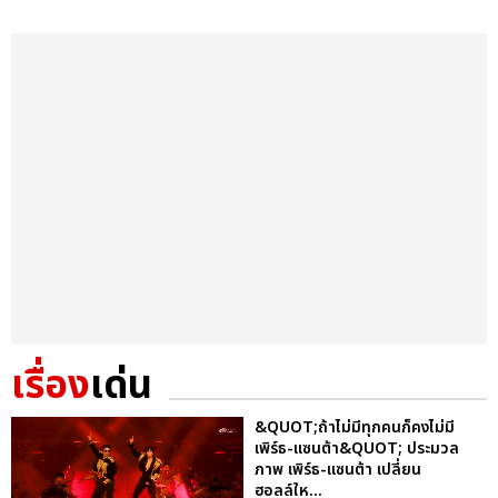
เรื่อง
เด่น
&QUOT;ถ้าไม่มีทุกคนก็คงไม่มี
เพิร์ธ-แซนต้า&QUOT; ประมวล
ภาพ เพิร์ธ-แซนต้า เปลี่ยน
ฮอลล์ให...