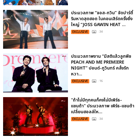
ประมวลภาพ “จอส-กวิน” จัดปาร์ตี้
ริมหาดสุดฮอต ในคอนเสิร์ตครั้งยิ่ง
ใหญ่ “JOSS GAWIN HEAT ...
EXCLUSIVE
: 34
ประมวลภาพงาน “มีสติแล้วลูกพีช
PEACH AND ME PREMIERE
NIGHT” ปอนด์-ภูวินทร์ คลั่งรัก
หวา...
EXCLUSIVE
: 16
"ถ้าไม่มีทุกคนก็คงไม่มีเพิร์ธ-
แซนต้า" ประมวลภาพ เพิร์ธ-แซนต้า
เปลี่ยนฮอลล์ให...
EXCLUSIVE
: 34