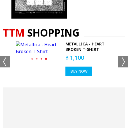
TTM
SHOPPING
00%
METALLICA - HEART
BROKEN T-SHIRT
฿
1,100
BUY NOW