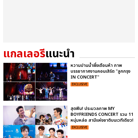
แกลเลอรี
แนะนำ
หวานปานน้ำผึ้งเดือนห้า ภาพ
บรรยากาศงานคอนเสิร์ต "ลูกกรุง
IN CONCERT"
EXCLUSIVE
สุดฟิน! ประมวลภาพ MY
BOYFRIENDS CONCERT รวม 11
หนุ่มหล่อ สามีแห่งชาติบนเวทีเดียว!
EXCLUSIVE