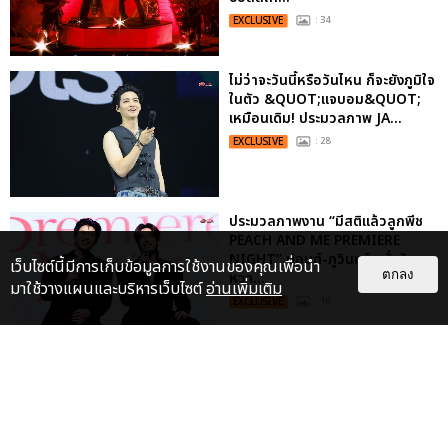
EXCLUSIVE
: 34
ไม่ว่าจะวันนี้หรือวันไหน ก็จะยังภูมิใจ
ในตัว &QUOT;แจบอม&QUOT;
เหมือนเดิม! ประมวลภาพ JA...
EXCLUSIVE
: 28
ประมวลภาพงาน “มีสติแล้วลูกพีช
PEACH AND ME PREMIERE
NIGHT” ปอนด์-ภูวินทร์ คลั่งรัก
เว็บไซต์นี้มีการเก็บข้อมูลการใช้งานของคุณเพื่อนำ
ตกลง
หวา...
มาใช้วางแผนและบริหารเว็บไซต์
อ่านเพิ่มเติม
EXCLUSIVE
: 16
เคมีดี มวลสนุก! ประมวลภาพ “ดิว-
ธี” เปิดตัวซีรีส์ “MR.KILL มังงะสั่ง
ตาย” ในงาน “MR.KILL...
EXCLUSIVE
: 14