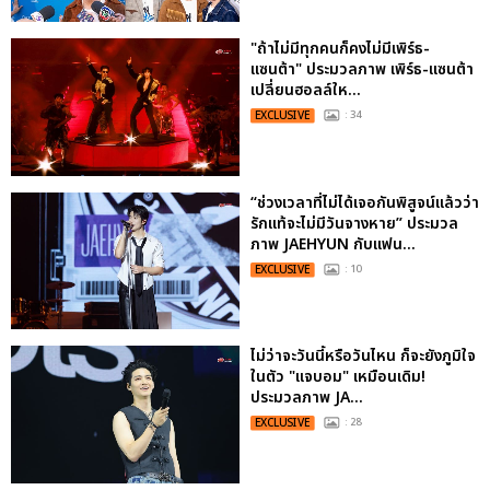
"ถ้าไม่มีทุกคนก็คงไม่มีเพิร์ธ-
แซนต้า" ประมวลภาพ เพิร์ธ-แซนต้า
เปลี่ยนฮอลล์ให...
EXCLUSIVE
: 34
“ช่วงเวลาที่ไม่ได้เจอกันพิสูจน์แล้วว่า
รักแท้จะไม่มีวันจางหาย” ประมวล
ภาพ JAEHYUN กับแฟน...
EXCLUSIVE
: 10
ไม่ว่าจะวันนี้หรือวันไหน ก็จะยังภูมิใจ
ในตัว "แจบอม" เหมือนเดิม!
ประมวลภาพ JA...
EXCLUSIVE
: 28