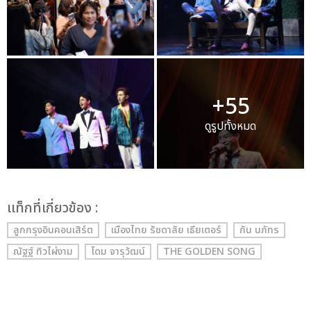
+55
ดูรูปทั้งหมด
เเท็กที่เกี่ยวข้อง :
ลูกกรุงอินคอนเสิร์ต
เมืองไทย รัชดาลัย เธียเตอร์
กัน นภัทร
ณัฐฐ์ ทิวไผ่งาม
โดม จารุวัฒน์
THE GOLDEN SONG