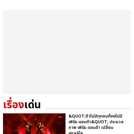
เรื่อง
เด่น
&QUOT;ถ้าไม่มีทุกคนก็คงไม่มี
เพิร์ธ-แซนต้า&QUOT; ประมวล
ภาพ เพิร์ธ-แซนต้า เปลี่ยน
ฮอลล์ให...