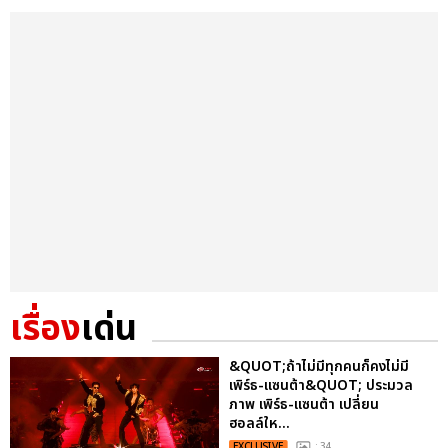
เรื่อง
เด่น
&QUOT;ถ้าไม่มีทุกคนก็คงไม่มี
เพิร์ธ-แซนต้า&QUOT; ประมวล
ภาพ เพิร์ธ-แซนต้า เปลี่ยน
ฮอลล์ให...
EXCLUSIVE
: 34