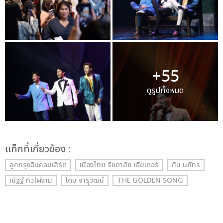
+55
ดูรูปทั้งหมด
เเท็กที่เกี่ยวข้อง :
ลูกกรุงอินคอนเสิร์ต
เมืองไทย รัชดาลัย เธียเตอร์
กัน นภัทร
ณัฐฐ์ ทิวไผ่งาม
โดม จารุวัฒน์
THE GOLDEN SONG