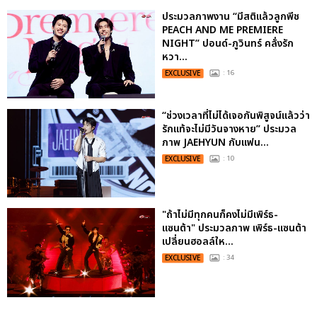
ประมวลภาพงาน “มีสติแล้วลูกพีช
PEACH AND ME PREMIERE
NIGHT” ปอนด์-ภูวินทร์ คลั่งรัก
หวา...
EXCLUSIVE
: 16
“ช่วงเวลาที่ไม่ได้เจอกันพิสูจน์แล้วว่า
รักแท้จะไม่มีวันจางหาย” ประมวล
ภาพ JAEHYUN กับแฟน...
EXCLUSIVE
: 10
"ถ้าไม่มีทุกคนก็คงไม่มีเพิร์ธ-
แซนต้า" ประมวลภาพ เพิร์ธ-แซนต้า
เปลี่ยนฮอลล์ให...
EXCLUSIVE
: 34