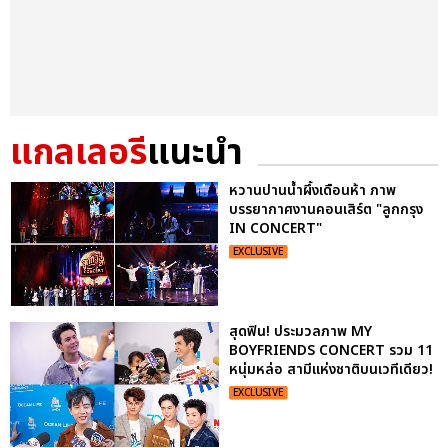
แกลเลอรี
แนะนำ
หวานปานน้ำผึ้งเดือนห้า ภาพ
บรรยากาศงานคอนเสิร์ต "ลูกกรุง
IN CONCERT"
EXCLUSIVE
สุดฟิน! ประมวลภาพ MY
BOYFRIENDS CONCERT รวม 11
หนุ่มหล่อ สามีแห่งชาติบนเวทีเดียว!
EXCLUSIVE