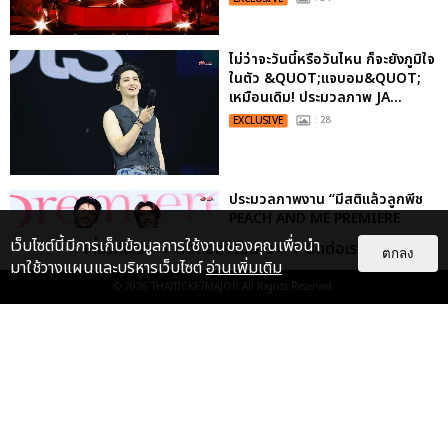
ไม่ว่าจะวันนี้หรือวันไหน ก็จะยังภูมิใจ
ในตัว &QUOT;แจบอม&QUOT;
เหมือนเดิม! ประมวลภาพ JA...
EXCLUSIVE
: 28
ประมวลภาพงาน “มีสติแล้วลูกพีช
PEACH AND ME PREMIERE
NIGHT” ปอนด์-ภูวินทร์ คลั่งรัก
เว็บไซต์นี้มีการเก็บข้อมูลการใช้งานของคุณเพื่อนำ
เกี่ยวกับเรา
ติดต่อลงโฆษณา
ติดต่อเรา
ตกลง
หวา...
มาใช้วางแผนและบริหารเว็บไซต์
อ่านเพิ่มเติม
EXCLUSIVE
: 16
© 2026
THAITICKETMAJOR
All Rights Reserved.
ประมวลภาพ “จอส-กวิน” จัดปาร์ตี้
ริมหาดสุดฮอต ในคอนเสิร์ตครั้งยิ่ง
ใหญ่ “JOSS GAWIN HEAT ...
EXCLUSIVE
: 34