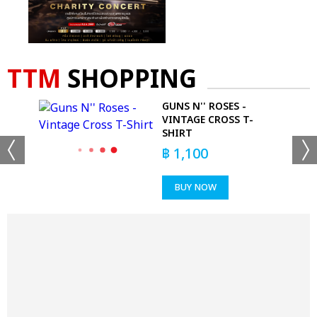
TTM
SHOPPING
GUNS N'' ROSES -
-
VINTAGE CROSS T-
SHIRT
฿
1,100
BUY NOW