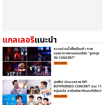
แกลเลอรี
แนะนำ
หวานปานน้ำผึ้งเดือนห้า ภาพ
บรรยากาศงานคอนเสิร์ต "ลูกกรุง
IN CONCERT"
EXCLUSIVE
สุดฟิน! ประมวลภาพ MY
BOYFRIENDS CONCERT รวม 11
หนุ่มหล่อ สามีแห่งชาติบนเวทีเดียว!
EXCLUSIVE