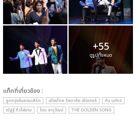
+55
ดูรูปทั้งหมด
เเท็กที่เกี่ยวข้อง :
ลูกกรุงอินคอนเสิร์ต
เมืองไทย รัชดาลัย เธียเตอร์
กัน นภัทร
ณัฐฐ์ ทิวไผ่งาม
โดม จารุวัฒน์
THE GOLDEN SONG