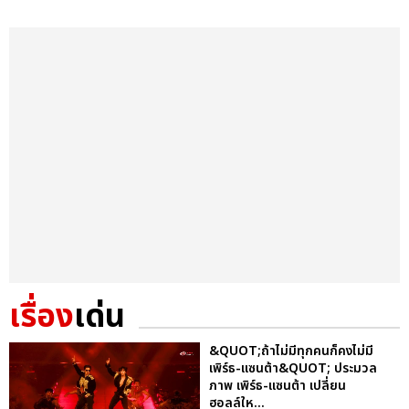
เรื่อง
เด่น
&QUOT;ถ้าไม่มีทุกคนก็คงไม่มี
เพิร์ธ-แซนต้า&QUOT; ประมวล
ภาพ เพิร์ธ-แซนต้า เปลี่ยน
ฮอลล์ให...