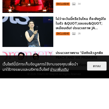
EXCLUSIVE
: 34
ไม่ว่าจะวันนี้หรือวันไหน ก็จะยังภูมิใจ
ในตัว &QUOT;แจบอม&QUOT;
เหมือนเดิม! ประมวลภาพ JA...
EXCLUSIVE
: 28
ประมวลภาพงาน “มีสติแล้วลูกพีช
PEACH AND ME PREMIERE
NIGHT” ปอนด์-ภูวินทร์ คลั่งรัก
เว็บไซต์นี้มีการเก็บข้อมูลการใช้งานของคุณเพื่อนำ
เกี่ยวกับเรา
ติดต่อลงโฆษณา
ติดต่อเรา
ตกลง
หวา...
มาใช้วางแผนและบริหารเว็บไซต์
อ่านเพิ่มเติม
EXCLUSIVE
: 16
© 2026
THAITICKETMAJOR
All Rights Reserved.
เคมีดี มวลสนุก! ประมวลภาพ “ดิว-
ธี” เปิดตัวซีรีส์ “MR.KILL มังงะสั่ง
ตาย” ในงาน “MR.KILL...
EXCLUSIVE
: 14