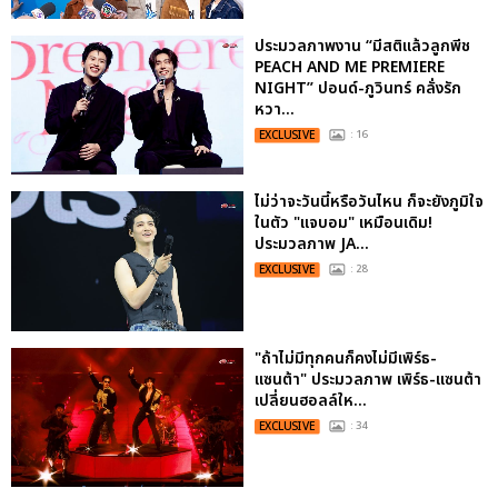
ประมวลภาพงาน “มีสติแล้วลูกพีช
PEACH AND ME PREMIERE
NIGHT” ปอนด์-ภูวินทร์ คลั่งรัก
หวา...
EXCLUSIVE
: 16
ไม่ว่าจะวันนี้หรือวันไหน ก็จะยังภูมิใจ
ในตัว "แจบอม" เหมือนเดิม!
ประมวลภาพ JA...
EXCLUSIVE
: 28
"ถ้าไม่มีทุกคนก็คงไม่มีเพิร์ธ-
แซนต้า" ประมวลภาพ เพิร์ธ-แซนต้า
เปลี่ยนฮอลล์ให...
EXCLUSIVE
: 34