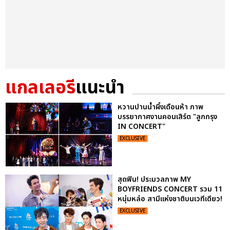
แกลเลอรี
แนะนำ
หวานปานน้ำผึ้งเดือนห้า ภาพ
บรรยากาศงานคอนเสิร์ต "ลูกกรุง
IN CONCERT"
EXCLUSIVE
สุดฟิน! ประมวลภาพ MY
BOYFRIENDS CONCERT รวม 11
หนุ่มหล่อ สามีแห่งชาติบนเวทีเดียว!
EXCLUSIVE