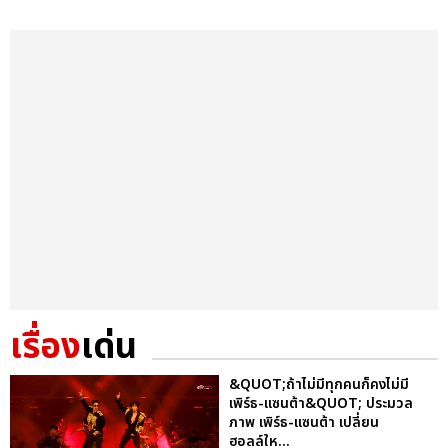
เรื่อง
เด่น
&QUOT;ถ้าไม่มีทุกคนก็คงไม่มี
เพิร์ธ-แซนต้า&QUOT; ประมวล
ภาพ เพิร์ธ-แซนต้า เปลี่ยน
ฮอลล์ให...