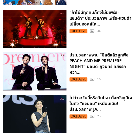
"ถ้าไม่มีทุกคนก็คงไม่มีเพิร์ธ-
แซนต้า" ประมวลภาพ เพิร์ธ-แซนต้า
เปลี่ยนฮอลล์ให...
EXCLUSIVE
: 34
ประมวลภาพงาน “มีสติแล้วลูกพีช
PEACH AND ME PREMIERE
NIGHT” ปอนด์-ภูวินทร์ คลั่งรัก
หวา...
EXCLUSIVE
: 16
ไม่ว่าจะวันนี้หรือวันไหน ก็จะยังภูมิใจ
ในตัว "แจบอม" เหมือนเดิม!
ประมวลภาพ JA...
EXCLUSIVE
: 28