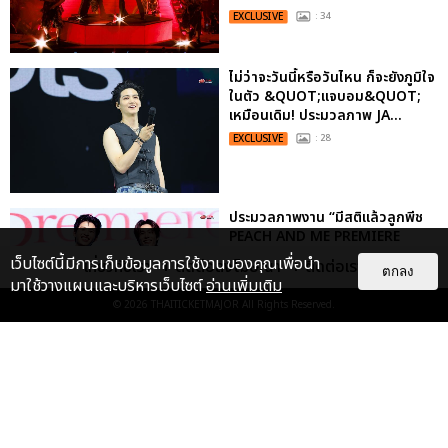
EXCLUSIVE
: 34
ไม่ว่าจะวันนี้หรือวันไหน ก็จะยังภูมิใจ
ในตัว &QUOT;แจบอม&QUOT;
เหมือนเดิม! ประมวลภาพ JA...
EXCLUSIVE
: 28
ประมวลภาพงาน “มีสติแล้วลูกพีช
PEACH AND ME PREMIERE
NIGHT” ปอนด์-ภูวินทร์ คลั่งรัก
เว็บไซต์นี้มีการเก็บข้อมูลการใช้งานของคุณเพื่อนำ
เกี่ยวกับเรา
ติดต่อลงโฆษณา
ติดต่อเรา
ตกลง
หวา...
มาใช้วางแผนและบริหารเว็บไซต์
อ่านเพิ่มเติม
EXCLUSIVE
: 16
© 2026
THAITICKETMAJOR
All Rights Reserved.
เคมีดี มวลสนุก! ประมวลภาพ “ดิว-
ธี” เปิดตัวซีรีส์ “MR.KILL มังงะสั่ง
ตาย” ในงาน “MR.KILL...
EXCLUSIVE
: 14