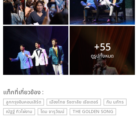
+55
ดูรูปทั้งหมด
เเท็กที่เกี่ยวข้อง :
ลูกกรุงอินคอนเสิร์ต
เมืองไทย รัชดาลัย เธียเตอร์
กัน นภัทร
ณัฐฐ์ ทิวไผ่งาม
โดม จารุวัฒน์
THE GOLDEN SONG