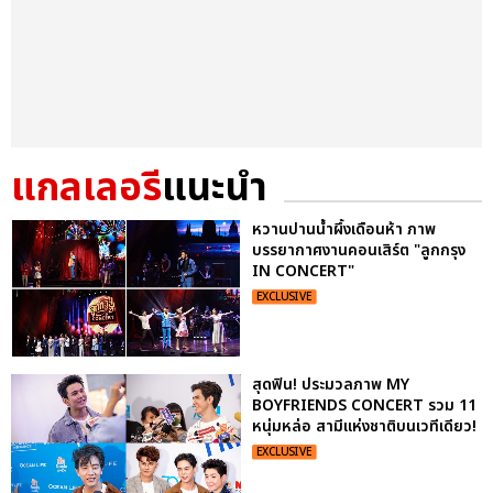
แกลเลอรี
แนะนำ
หวานปานน้ำผึ้งเดือนห้า ภาพ
บรรยากาศงานคอนเสิร์ต "ลูกกรุง
IN CONCERT"
EXCLUSIVE
สุดฟิน! ประมวลภาพ MY
BOYFRIENDS CONCERT รวม 11
หนุ่มหล่อ สามีแห่งชาติบนเวทีเดียว!
EXCLUSIVE