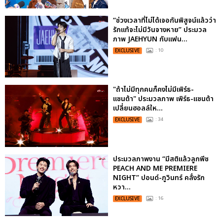
“ช่วงเวลาที่ไม่ได้เจอกันพิสูจน์แล้วว่า
รักแท้จะไม่มีวันจางหาย” ประมวล
ภาพ JAEHYUN กับแฟน...
EXCLUSIVE
: 10
"ถ้าไม่มีทุกคนก็คงไม่มีเพิร์ธ-
แซนต้า" ประมวลภาพ เพิร์ธ-แซนต้า
เปลี่ยนฮอลล์ให...
EXCLUSIVE
: 34
ประมวลภาพงาน “มีสติแล้วลูกพีช
PEACH AND ME PREMIERE
NIGHT” ปอนด์-ภูวินทร์ คลั่งรัก
หวา...
EXCLUSIVE
: 16