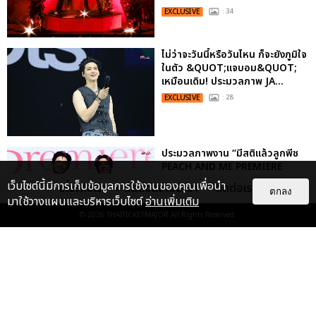
EXCLUSIVE
: 34
ไม่ว่าจะวันนี้หรือวันไหน ก็จะยังภูมิใจ
ในตัว &QUOT;แจบอม&QUOT;
เหมือนเดิม! ประมวลภาพ JA...
EXCLUSIVE
: 28
ประมวลภาพงาน “มีสติแล้วลูกพีช
PEACH AND ME PREMIERE
NIGHT” ปอนด์-ภูวินทร์ คลั่งรัก
เว็บไซต์นี้มีการเก็บข้อมูลการใช้งานของคุณเพื่อนำ
เกี่ยวกับเรา
ติดต่อลงโฆษณา
ติดต่อเรา
ตกลง
หวา...
มาใช้วางแผนและบริหารเว็บไซต์
อ่านเพิ่มเติม
EXCLUSIVE
: 16
© 2026
THAITICKETMAJOR
All Rights Reserved.
เคมีดี มวลสนุก! ประมวลภาพ “ดิว-
ธี” เปิดตัวซีรีส์ “MR.KILL มังงะสั่ง
ตาย” ในงาน “MR.KILL...
EXCLUSIVE
: 14