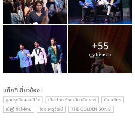
+55
ดูรูปทั้งหมด
เเท็กที่เกี่ยวข้อง :
ลูกกรุงอินคอนเสิร์ต
เมืองไทย รัชดาลัย เธียเตอร์
กัน นภัทร
ณัฐฐ์ ทิวไผ่งาม
โดม จารุวัฒน์
THE GOLDEN SONG