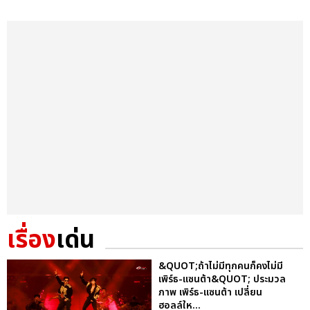
เรื่อง
เด่น
&QUOT;ถ้าไม่มีทุกคนก็คงไม่มี
เพิร์ธ-แซนต้า&QUOT; ประมวล
ภาพ เพิร์ธ-แซนต้า เปลี่ยน
ฮอลล์ให...