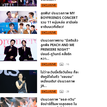
EXCLUSIVE
สุดฟิน! ประมวลภาพ MY
BOYFRIENDS CONCERT
รวม 11 หนุ่มหล่อ สามีแห่ง
ชาติบนเวทีเดียว!
EXCLUSIVE
ประมวลภาพงาน “มีสติแล้ว
ลูกพีช PEACH AND ME
PREMIERE NIGHT”
ปอนด์-ภูวินทร์ คลั่งรัก
หวา...
EXCLUSIVE
: 16
ไม่ว่าจะวันนี้หรือวันไหน ก็จะ
ยังภูมิใจในตัว "แจบอม"
เหมือนเดิม! ประมวลภาพ
JA...
EXCLUSIVE
: 28
ประมวลภาพ “จอส-กวิน”
จัดปาร์ตี้ริมหาดสุดฮอต ใน