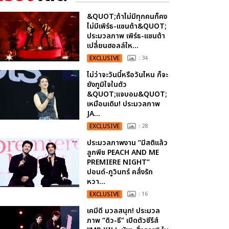
&QUOT;ถ้าไม่มีทุกคนก็คง
ไม่มีเพิร์ธ-แซนต้า&QUOT;
ประมวลภาพ เพิร์ธ-แซนต้า
เปลี่ยนฮอลล์ให...
EXCLUSIVE
: 34
ไม่ว่าจะวันนี้หรือวันไหน ก็จะ
ยังภูมิใจในตัว
&QUOT;แจบอม&QUOT;
เหมือนเดิม! ประมวลภาพ
JA...
EXCLUSIVE
: 28
ประมวลภาพงาน “มีสติแล้ว
ลูกพีช PEACH AND ME
PREMIERE NIGHT”
ปอนด์-ภูวินทร์ คลั่งรัก
หวา...
EXCLUSIVE
: 16
เคมีดี มวลสนุก! ประมวล
ภาพ “ดิว-ธี” เปิดตัวซีรีส์