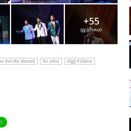
+55
ดูรูปทั้งหมด
ทย รัชดาลัย เธียเตอร์
กัน นภัทร
ณัฐฐ์ ทิวไผ่งาม
NE