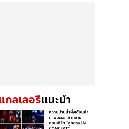
แกลเลอรี
แนะนำ
หวานปานน้ำผึ้งเดือนห้า
ภาพบรรยากาศงาน
คอนเสิร์ต "ลูกกรุง IN
CONCERT"