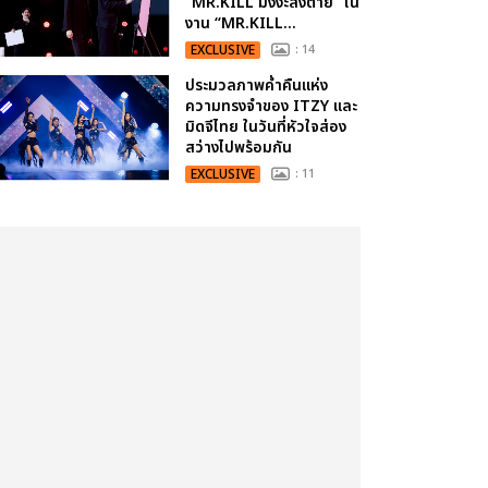
“MR.KILL มังงะสั่งตาย” ใน
งาน “MR.KILL...
EXCLUSIVE
: 14
ประมวลภาพค่ำคืนแห่ง
ความทรงจำของ ITZY และ
มิดจีไทย ในวันที่หัวใจส่อง
สว่างไปพร้อมกัน
EXCLUSIVE
: 11