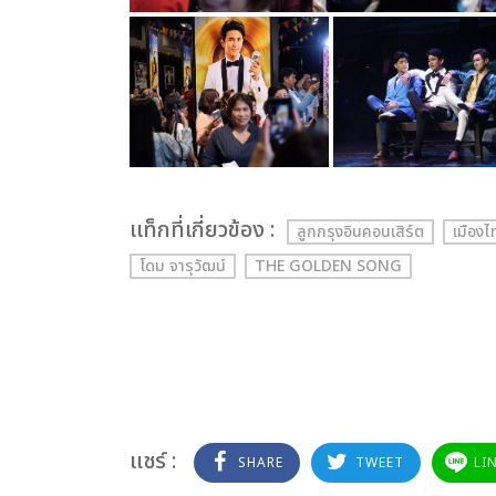
เเท็กที่เกี่ยวข้อง :
ลูกกรุงอินคอนเสิร์ต
เมืองไ
โดม จารุวัฒน์
THE GOLDEN SONG
แชร์ :
SHARE
TWEET
LI