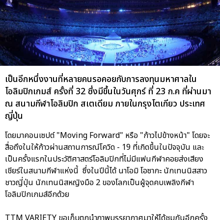
เป็นอีกหนึ่งงานที่หลายคนรอคอยกับการลงทุนมหาศาลใน
โอลิมปิกเกมส์ ครั้งที่ 32 ซึ่งมีขึ้นในวันศุกร์ ที่ 23 ก.ค ที่ผ่านมา
ณ สนามกีฬาโอลิมปิก สเตเดียม ภายในกรุงโตเกียว ประเทศ
ญี่ปุ่น
โดยมาคอนเซปต์ "Moving Forward" หรือ "ก้าวไปข้างหน้า" โดยจะ
สื่อถึงในให้ก้าวผ่านสถานการณ์โควิด - 19 ที่เกิดขึ้นในปัจจุบัน และ
เป็นครั้งแรกในประวัติศาสตร์โอลิมปิกที่ไม่มีแฟนกีฬาคอยส่งเสียง
เชียร์ในสนามกีฬาแห่งนี้ ซึ่งในปีนี้ได้ นาโอมิ โอซากะ นักเทนนิสสาว
ชาวญี่ปุ่น นักเทนนิสหญิงมือ 2 ของโลกเป็นผู้จุดคบเพลิงกีฬา
โอลิมปิกเกมส์อีกด้วย
TTM VARIETY ขอเก็บตกนำภาพบรรยากาศมาให้ได้ชมกันอีกครั้ง