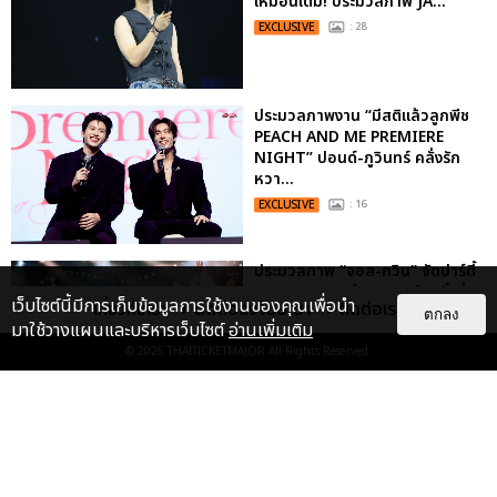
เหมือนเดิม! ประมวลภาพ JA...
EXCLUSIVE
: 28
ประมวลภาพงาน “มีสติแล้วลูกพีช
PEACH AND ME PREMIERE
NIGHT” ปอนด์-ภูวินทร์ คลั่งรัก
หวา...
EXCLUSIVE
: 16
ประมวลภาพ “จอส-กวิน” จัดปาร์ตี้
ริมหาดสุดฮอต ในคอนเสิร์ตครั้งยิ่ง
เว็บไซต์นี้มีการเก็บข้อมูลการใช้งานของคุณเพื่อนำ
เกี่ยวกับเรา
ติดต่อลงโฆษณา
ติดต่อเรา
ใหญ่ “JOSS GAWIN HEAT ...
ตกลง
มาใช้วางแผนและบริหารเว็บไซต์
อ่านเพิ่มเติม
EXCLUSIVE
: 34
© 2026
THAITICKETMAJOR
All Rights Reserved.
“ช่วงเวลาที่ไม่ได้เจอกันพิสูจน์แล้วว่า
รักแท้จะไม่มีวันจางหาย” ประมวล
ภาพ JAEHYUN กับแฟน...
EXCLUSIVE
: 10