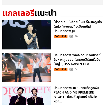
แกลเลอรี
แนะนำ
ไม่ว่าจะวันนี้หรือวันไหน ก็จะยังภูมิใจ
ในตัว "แจบอม" เหมือนเดิม!
ประมวลภาพ JA...
EXCLUSIVE
: 28
ประมวลภาพ “จอส-กวิน” จัดปาร์ตี้
ริมหาดสุดฮอต ในคอนเสิร์ตครั้งยิ่ง
ใหญ่ “JOSS GAWIN HEAT ...
EXCLUSIVE
: 34
ประมวลภาพงาน “มีสติแล้วลูกพีช
PEACH AND ME PREMIERE
NIGHT” ปอนด์-ภูวินทร์ คลั่งรัก
หวา...