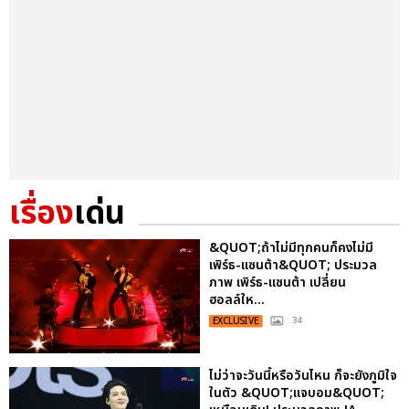
เรื่อง
เด่น
&QUOT;ถ้าไม่มีทุกคนก็คงไม่มี
เพิร์ธ-แซนต้า&QUOT; ประมวล
ภาพ เพิร์ธ-แซนต้า เปลี่ยน
ฮอลล์ให...
EXCLUSIVE
: 34
ไม่ว่าจะวันนี้หรือวันไหน ก็จะยังภูมิใจ
ในตัว &QUOT;แจบอม&QUOT;