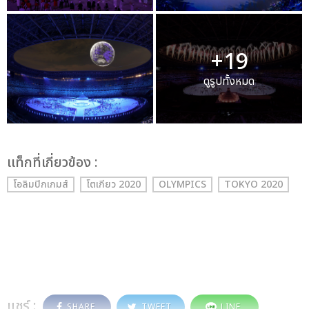
+19
ดูรูปทั้งหมด
เเท็กที่เกี่ยวข้อง :
โอลิมปิกเกมส์
โตเกียว 2020
OLYMPICS
TOKYO 2020
แชร์ :
SHARE
TWEET
LINE