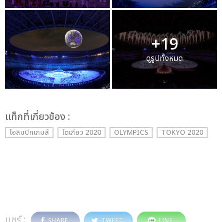
+19
ดูรูปทั้งหมด
เเท็กที่เกี่ยวข้อง :
โอลิมปิกเกมส์
โตเกียว 2020
OLYMPICS
TOKYO 2020
แชร์ :
SHARE
TWEET
LINE