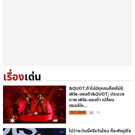
เรื่อง
เด่น
&QUOT;ถ้าไม่มีทุกคนก็คงไม่มี
เพิร์ธ-แซนต้า&QUOT; ประมวล
ภาพ เพิร์ธ-แซนต้า เปลี่ยน
ฮอลล์ให...
EXCLUSIVE
: 34
ไม่ว่าจะวันนี้หรือวันไหน ก็จะยังภูมิใจ