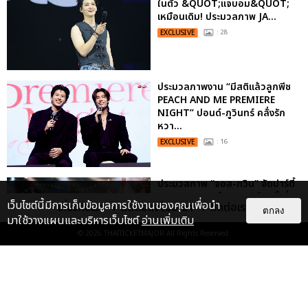
ในตัว &QUOT;แจบอม&QUOT;
เหมือนเดิม! ประมวลภาพ JA...
EXCLUSIVE
: 28
ประมวลภาพงาน “มีสติแล้วลูกพีช
PEACH AND ME PREMIERE
NIGHT” ปอนด์-ภูวินทร์ คลั่งรัก
หวา...
EXCLUSIVE
: 16
ประมวลภาพ “จอส-กวิน” จัดปาร์ตี้
ริมหาดสุดฮอต ในคอนเสิร์ตครั้งยิ่ง
เว็บไซต์นี้มีการเก็บข้อมูลการใช้งานของคุณเพื่อนำ
เกี่ยวกับเรา
ติดต่อลงโฆษณา
ติดต่อเรา
ใหญ่ “JOSS GAWIN HEAT ...
ตกลง
มาใช้วางแผนและบริหารเว็บไซต์
อ่านเพิ่มเติม
EXCLUSIVE
: 34
© 2026
THAITICKETMAJOR
All Rights Reserved.
“ช่วงเวลาที่ไม่ได้เจอกันพิสูจน์แล้วว่า
รักแท้จะไม่มีวันจางหาย” ประมวล
ภาพ JAEHYUN กับแฟน...