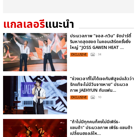
แกลเลอรี
แนะนำ
ประมวลภาพ “จอส-กวิน” จัดปาร์ตี้
ริมหาดสุดฮอต ในคอนเสิร์ตครั้งยิ่ง
ใหญ่ “JOSS GAWIN HEAT ...
EXCLUSIVE
: 34
“ช่วงเวลาที่ไม่ได้เจอกันพิสูจน์แล้วว่า
รักแท้จะไม่มีวันจางหาย” ประมวล
ภาพ JAEHYUN กับแฟน...
EXCLUSIVE
: 10
"ถ้าไม่มีทุกคนก็คงไม่มีเพิร์ธ-
แซนต้า" ประมวลภาพ เพิร์ธ-แซนต้า
เปลี่ยนฮอลล์ให...