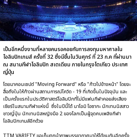
เป็นอีกหนึ่งงานที่หลายคนรอคอยกับการลงทุนมหาศาลใน
โอลิมปิกเกมส์ ครั้งที่ 32 ซึ่งมีขึ้นในวันศุกร์ ที่ 23 ก.ค ที่ผ่านมา
ณ สนามกีฬาโอลิมปิก สเตเดียม ภายในกรุงโตเกียว ประเทศ
ญี่ปุ่น
โดยมาคอนเซปต์ "Moving Forward" หรือ "ก้าวไปข้างหน้า" โดยจะ
สื่อถึงในให้ก้าวผ่านสถานการณ์โควิด - 19 ที่เกิดขึ้นในปัจจุบัน และ
เป็นครั้งแรกในประวัติศาสตร์โอลิมปิกที่ไม่มีแฟนกีฬาคอยส่งเสียง
เชียร์ในสนามกีฬาแห่งนี้ ซึ่งในปีนี้ได้ นาโอมิ โอซากะ นักเทนนิสสาว
ชาวญี่ปุ่น นักเทนนิสหญิงมือ 2 ของโลกเป็นผู้จุดคบเพลิงกีฬา
โอลิมปิกเกมส์อีกด้วย
TTM VARIETY ขอเก็บตกนำภาพบรรยากาศมาให้ได้ชมกันอีกครั้ง