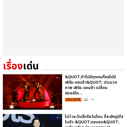
เรื่อง
เด่น
&QUOT;ถ้าไม่มีทุกคนก็คงไม่มี
เพิร์ธ-แซนต้า&QUOT; ประมวล
ภาพ เพิร์ธ-แซนต้า เปลี่ยน
ฮอลล์ให...
EXCLUSIVE
: 34
ไม่ว่าจะวันนี้หรือวันไหน ก็จะยังภูมิใจ
ในตัว &QUOT;แจบอม&QUOT;