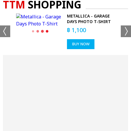
TTM
SHOPPING
S -
METALLICA - GARAGE
DAYS PHOTO T-SHIRT
฿
1,100
BUY NOW