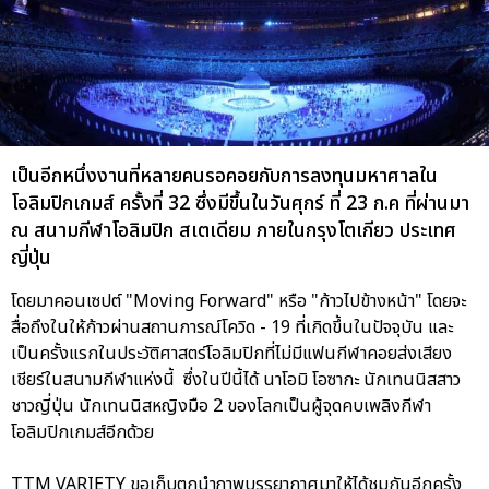
เป็นอีกหนึ่งงานที่หลายคนรอคอยกับการลงทุนมหาศาลใน
โอลิมปิกเกมส์ ครั้งที่ 32 ซึ่งมีขึ้นในวันศุกร์ ที่ 23 ก.ค ที่ผ่านมา
ณ สนามกีฬาโอลิมปิก สเตเดียม ภายในกรุงโตเกียว ประเทศ
ญี่ปุ่น
โดยมาคอนเซปต์ "Moving Forward" หรือ "ก้าวไปข้างหน้า" โดยจะ
สื่อถึงในให้ก้าวผ่านสถานการณ์โควิด - 19 ที่เกิดขึ้นในปัจจุบัน และ
เป็นครั้งแรกในประวัติศาสตร์โอลิมปิกที่ไม่มีแฟนกีฬาคอยส่งเสียง
เชียร์ในสนามกีฬาแห่งนี้ ซึ่งในปีนี้ได้ นาโอมิ โอซากะ นักเทนนิสสาว
ชาวญี่ปุ่น นักเทนนิสหญิงมือ 2 ของโลกเป็นผู้จุดคบเพลิงกีฬา
โอลิมปิกเกมส์อีกด้วย
TTM VARIETY ขอเก็บตกนำภาพบรรยากาศมาให้ได้ชมกันอีกครั้ง