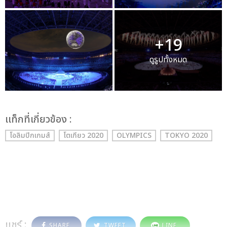
+19
ดูรูปทั้งหมด
เเท็กที่เกี่ยวข้อง :
โอลิมปิกเกมส์
โตเกียว 2020
OLYMPICS
TOKYO 2020
แชร์ :
SHARE
TWEET
LINE