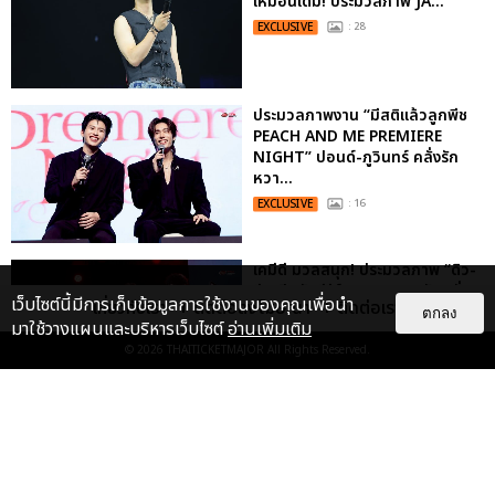
เหมือนเดิม! ประมวลภาพ JA...
EXCLUSIVE
: 28
ประมวลภาพงาน “มีสติแล้วลูกพีช
PEACH AND ME PREMIERE
NIGHT” ปอนด์-ภูวินทร์ คลั่งรัก
หวา...
EXCLUSIVE
: 16
เคมีดี มวลสนุก! ประมวลภาพ “ดิว-
ธี” เปิดตัวซีรีส์ “MR.KILL มังงะสั่ง
เว็บไซต์นี้มีการเก็บข้อมูลการใช้งานของคุณเพื่อนำ
เกี่ยวกับเรา
ติดต่อลงโฆษณา
ติดต่อเรา
ตาย” ในงาน “MR.KILL...
ตกลง
มาใช้วางแผนและบริหารเว็บไซต์
อ่านเพิ่มเติม
EXCLUSIVE
: 14
© 2026
THAITICKETMAJOR
All Rights Reserved.
“ช่วงเวลาที่ไม่ได้เจอกันพิสูจน์แล้วว่า
รักแท้จะไม่มีวันจางหาย” ประมวล
ภาพ JAEHYUN กับแฟน...
EXCLUSIVE
: 10