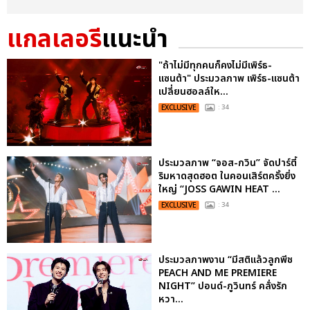
แกลเลอรี
แนะนำ
"ถ้าไม่มีทุกคนก็คงไม่มีเพิร์ธ-
แซนต้า" ประมวลภาพ เพิร์ธ-แซนต้า
เปลี่ยนฮอลล์ให...
EXCLUSIVE
: 34
ประมวลภาพ “จอส-กวิน” จัดปาร์ตี้
ริมหาดสุดฮอต ในคอนเสิร์ตครั้งยิ่ง
ใหญ่ “JOSS GAWIN HEAT ...
EXCLUSIVE
: 34
ประมวลภาพงาน “มีสติแล้วลูกพีช
PEACH AND ME PREMIERE
NIGHT” ปอนด์-ภูวินทร์ คลั่งรัก
หวา...