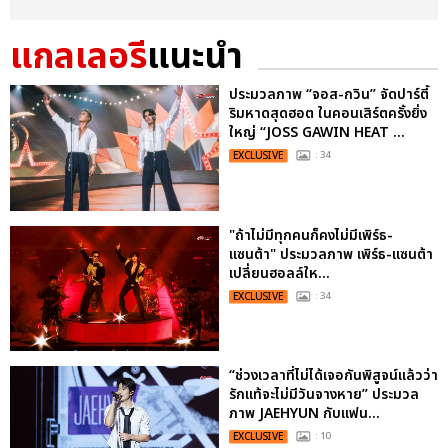
แกลเลอรี
แนะนำ
ประมวลภาพ “จอส-กวิน” จัดปาร์ตี้
ริมหาดสุดฮอต ในคอนเสิร์ตครั้งยิ่ง
ใหญ่ “JOSS GAWIN HEAT ...
EXCLUSIVE
: 34
"ถ้าไม่มีทุกคนก็คงไม่มีเพิร์ธ-
แซนต้า" ประมวลภาพ เพิร์ธ-แซนต้า
เปลี่ยนฮอลล์ให...
EXCLUSIVE
: 34
“ช่วงเวลาที่ไม่ได้เจอกันพิสูจน์แล้วว่า
รักแท้จะไม่มีวันจางหาย” ประมวล
ภาพ JAEHYUN กับแฟน...
EXCLUSIVE
: 10