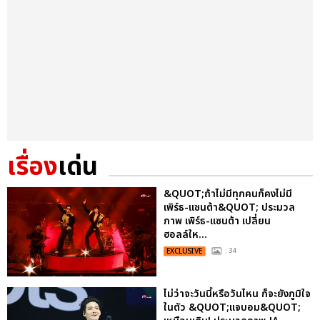
เรื่อง
เด่น
&QUOT;ถ้าไม่มีทุกคนก็คงไม่มี
เพิร์ธ-แซนต้า&QUOT; ประมวล
ภาพ เพิร์ธ-แซนต้า เปลี่ยน
ฮอลล์ให...
EXCLUSIVE
: 34
ไม่ว่าจะวันนี้หรือวันไหน ก็จะยังภูมิใจ
ในตัว &QUOT;แจบอม&QUOT;