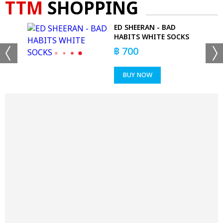
TTM
SHOPPING
 -
ED SHEERAN - BAD
RT
HABITS WHITE SOCKS
฿
700
BUY NOW