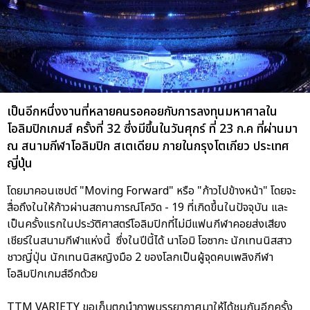
เป็นอีกหนึ่งงานที่หลายคนรอคอยกับการลงทุนมหาศาลใน
โอลิมปิกเกมส์ ครั้งที่ 32 ซึ่งมีขึ้นในวันศุกร์ ที่ 23 ก.ค ที่ผ่านมา
ณ สนามกีฬาโอลิมปิก สเตเดียม ภายในกรุงโตเกียว ประเทศ
ญี่ปุ่น
โดยมาคอนเซปต์ "Moving Forward" หรือ "ก้าวไปข้างหน้า" โดยจะ
สื่อถึงในให้ก้าวผ่านสถานการณ์โควิด - 19 ที่เกิดขึ้นในปัจจุบัน และ
เป็นครั้งแรกในประวัติศาสตร์โอลิมปิกที่ไม่มีแฟนกีฬาคอยส่งเสียง
เชียร์ในสนามกีฬาแห่งนี้ ซึ่งในปีนี้ได้ นาโอมิ โอซากะ นักเทนนิสสาว
ชาวญี่ปุ่น นักเทนนิสหญิงมือ 2 ของโลกเป็นผู้จุดคบเพลิงกีฬา
โอลิมปิกเกมส์อีกด้วย
TTM VARIETY ขอเก็บตกนำภาพบรรยากาศมาให้ได้ชมกันอีกครั้ง