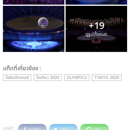
+19
ดูรูปทั้งหมด
เเท็กที่เกี่ยวข้อง :
โอลิมปิกเกมส์
โตเกียว 2020
OLYMPICS
TOKYO 2020
แชร์ :
SHARE
TWEET
LINE