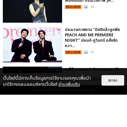
เหมือนเดิม! ประมวลภาพ JA...
EXCLUSIVE
: 28
ประมวลภาพงาน “มีสติแล้วลูกพีช
PEACH AND ME PREMIERE
NIGHT” ปอนด์-ภูวินทร์ คลั่งรัก
หวา...
EXCLUSIVE
: 16
เคมีดี มวลสนุก! ประมวลภาพ “ดิว-
ธี” เปิดตัวซีรีส์ “MR.KILL มังงะสั่ง
เว็บไซต์นี้มีการเก็บข้อมูลการใช้งานของคุณเพื่อนำ
เกี่ยวกับเรา
ติดต่อลงโฆษณา
ติดต่อเรา
ตาย” ในงาน “MR.KILL...
ตกลง
มาใช้วางแผนและบริหารเว็บไซต์
อ่านเพิ่มเติม
EXCLUSIVE
: 14
© 2026
THAITICKETMAJOR
All Rights Reserved.
“ช่วงเวลาที่ไม่ได้เจอกันพิสูจน์แล้วว่า
รักแท้จะไม่มีวันจางหาย” ประมวล
ภาพ JAEHYUN กับแฟน...
EXCLUSIVE
: 10