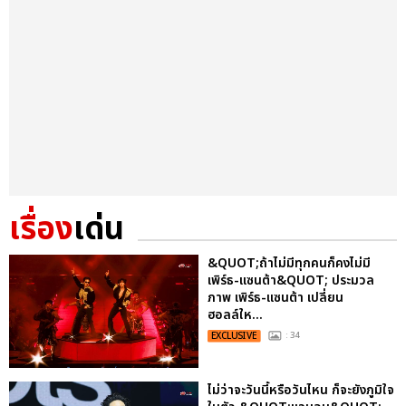
เรื่อง
เด่น
&QUOT;ถ้าไม่มีทุกคนก็คงไม่มี
เพิร์ธ-แซนต้า&QUOT; ประมวล
ภาพ เพิร์ธ-แซนต้า เปลี่ยน
ฮอลล์ให...
EXCLUSIVE
: 34
ไม่ว่าจะวันนี้หรือวันไหน ก็จะยังภูมิใจ