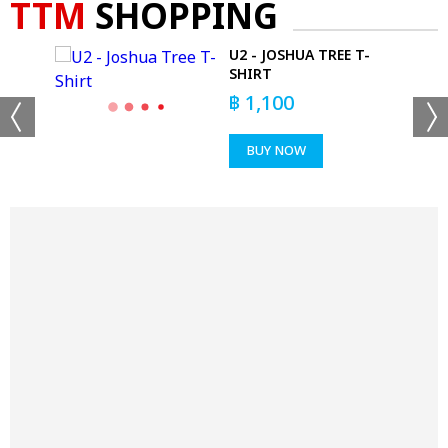
TTM
SHOPPING
S -
U2 - JOSHUA TREE T-
VY)
SHIRT
฿
1,100
BUY NOW