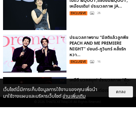
ในตัว &QUOT;แจบอม&QUOT;
เหมือนเดิม! ประมวลภาพ JA...
EXCLUSIVE
: 28
ประมวลภาพงาน “มีสติแล้วลูกพีช
PEACH AND ME PREMIERE
NIGHT” ปอนด์-ภูวินทร์ คลั่งรัก
หวา...
EXCLUSIVE
: 16
เคมีดี มวลสนุก! ประมวลภาพ “ดิว-
ธี” เปิดตัวซีรีส์ “MR.KILL มังงะสั่ง
เว็บไซต์นี้มีการเก็บข้อมูลการใช้งานของคุณเพื่อนำ
เกี่ยวกับเรา
ติดต่อลงโฆษณา
ติดต่อเรา
ตาย” ในงาน “MR.KILL...
ตกลง
มาใช้วางแผนและบริหารเว็บไซต์
อ่านเพิ่มเติม
EXCLUSIVE
: 14
© 2026
THAITICKETMAJOR
All Rights Reserved.
“ช่วงเวลาที่ไม่ได้เจอกันพิสูจน์แล้วว่า
รักแท้จะไม่มีวันจางหาย” ประมวล
ภาพ JAEHYUN กับแฟน...