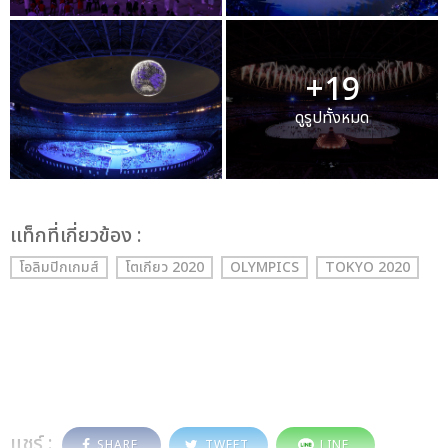
+19
ดูรูปทั้งหมด
เเท็กที่เกี่ยวข้อง :
โอลิมปิกเกมส์
โตเกียว 2020
OLYMPICS
TOKYO 2020
แชร์ :
SHARE
TWEET
LINE