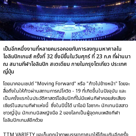
เป็นอีกหนึ่งงานที่หลายคนรอคอยกับการลงทุนมหาศาลใน
โอลิมปิกเกมส์ ครั้งที่ 32 ซึ่งมีขึ้นในวันศุกร์ ที่ 23 ก.ค ที่ผ่านมา
ณ สนามกีฬาโอลิมปิก สเตเดียม ภายในกรุงโตเกียว ประเทศ
ญี่ปุ่น
โดยมาคอนเซปต์ "Moving Forward" หรือ "ก้าวไปข้างหน้า" โดยจะ
สื่อถึงในให้ก้าวผ่านสถานการณ์โควิด - 19 ที่เกิดขึ้นในปัจจุบัน และ
เป็นครั้งแรกในประวัติศาสตร์โอลิมปิกที่ไม่มีแฟนกีฬาคอยส่งเสียง
เชียร์ในสนามกีฬาแห่งนี้ ซึ่งในปีนี้ได้ นาโอมิ โอซากะ นักเทนนิสสาว
ชาวญี่ปุ่น นักเทนนิสหญิงมือ 2 ของโลกเป็นผู้จุดคบเพลิงกีฬา
โอลิมปิกเกมส์อีกด้วย
TTM VARIETY ขอเก็บตกนำภาพบรรยากาศมาให้ได้ชมกันอีกครั้ง