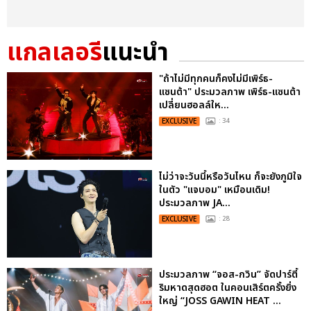
แกลเลอรี
แนะนำ
"ถ้าไม่มีทุกคนก็คงไม่มีเพิร์ธ-
แซนต้า" ประมวลภาพ เพิร์ธ-แซนต้า
เปลี่ยนฮอลล์ให...
EXCLUSIVE
: 34
ไม่ว่าจะวันนี้หรือวันไหน ก็จะยังภูมิใจ
ในตัว "แจบอม" เหมือนเดิม!
ประมวลภาพ JA...
EXCLUSIVE
: 28
ประมวลภาพ “จอส-กวิน” จัดปาร์ตี้
ริมหาดสุดฮอต ในคอนเสิร์ตครั้งยิ่ง
ใหญ่ “JOSS GAWIN HEAT ...