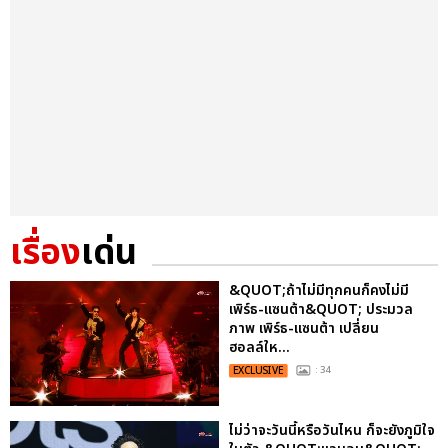
เรื่อง
เด่น
&QUOT;ถ้าไม่มีทุกคนก็คงไม่มี
เพิร์ธ-แซนต้า&QUOT; ประมวล
ภาพ เพิร์ธ-แซนต้า เปลี่ยน
ฮอลล์ให...
EXCLUSIVE
: 34
ไม่ว่าจะวันนี้หรือวันไหน ก็จะยังภูมิใจ