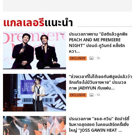
แกลเลอรี
แนะนำ
ประมวลภาพงาน “มีสติแล้วลูกพีช
PEACH AND ME PREMIERE
NIGHT” ปอนด์-ภูวินทร์ คลั่งรัก
หวา...
EXCLUSIVE
: 16
“ช่วงเวลาที่ไม่ได้เจอกันพิสูจน์แล้วว่า
รักแท้จะไม่มีวันจางหาย” ประมวล
ภาพ JAEHYUN กับแฟน...
EXCLUSIVE
: 10
ประมวลภาพ “จอส-กวิน” จัดปาร์ตี้
ริมหาดสุดฮอต ในคอนเสิร์ตครั้งยิ่ง
ใหญ่ “JOSS GAWIN HEAT ...