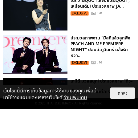
ในตัว &QUOT;แจบอม&QUOT;
เหมือนเดิม! ประมวลภาพ JA...
EXCLUSIVE
: 28
ประมวลภาพงาน “มีสติแล้วลูกพีช
PEACH AND ME PREMIERE
NIGHT” ปอนด์-ภูวินทร์ คลั่งรัก
หวา...
EXCLUSIVE
: 16
เคมีดี มวลสนุก! ประมวลภาพ “ดิว-
ธี” เปิดตัวซีรีส์ “MR.KILL มังงะสั่ง
เว็บไซต์นี้มีการเก็บข้อมูลการใช้งานของคุณเพื่อนำ
เกี่ยวกับเรา
ติดต่อลงโฆษณา
ติดต่อเรา
ตาย” ในงาน “MR.KILL...
ตกลง
มาใช้วางแผนและบริหารเว็บไซต์
อ่านเพิ่มเติม
EXCLUSIVE
: 14
© 2026
THAITICKETMAJOR
All Rights Reserved.
ประมวลภาพค่ำคืนแห่งความทรงจำ
ของ ITZY และมิดจีไทย ในวันที่
หัวใจส่องสว่างไปพร้อมกัน