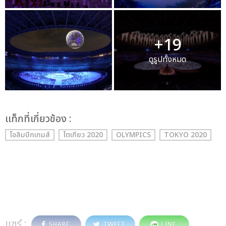
+19
ดูรูปทั้งหมด
เเท็กที่เกี่ยวข้อง :
โอลิมปิกเกมส์
โตเกียว 2020
OLYMPICS
TOKYO 2020
แชร์ :
SHARE
TWEET
LINE