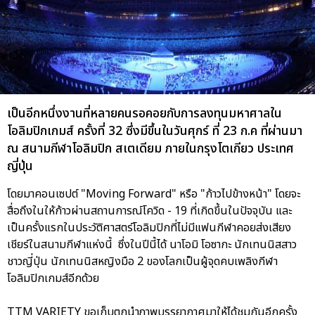
เป็นอีกหนึ่งงานที่หลายคนรอคอยกับการลงทุนมหาศาลใน
โอลิมปิกเกมส์ ครั้งที่ 32 ซึ่งมีขึ้นในวันศุกร์ ที่ 23 ก.ค ที่ผ่านมา
ณ สนามกีฬาโอลิมปิก สเตเดียม ภายในกรุงโตเกียว ประเทศ
ญี่ปุ่น
โดยมาคอนเซปต์ "Moving Forward" หรือ "ก้าวไปข้างหน้า" โดยจะ
สื่อถึงในให้ก้าวผ่านสถานการณ์โควิด - 19 ที่เกิดขึ้นในปัจจุบัน และ
เป็นครั้งแรกในประวัติศาสตร์โอลิมปิกที่ไม่มีแฟนกีฬาคอยส่งเสียง
เชียร์ในสนามกีฬาแห่งนี้ ซึ่งในปีนี้ได้ นาโอมิ โอซากะ นักเทนนิสสาว
ชาวญี่ปุ่น นักเทนนิสหญิงมือ 2 ของโลกเป็นผู้จุดคบเพลิงกีฬา
โอลิมปิกเกมส์อีกด้วย
TTM VARIETY ขอเก็บตกนำภาพบรรยากาศมาให้ได้ชมกันอีกครั้ง