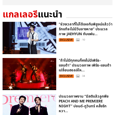
แกลเลอรี
แนะนำ
“ช่วงเวลาที่ไม่ได้เจอกันพิสูจน์แล้วว่า
รักแท้จะไม่มีวันจางหาย” ประมวล
ภาพ JAEHYUN กับแฟน...
EXCLUSIVE
: 10
"ถ้าไม่มีทุกคนก็คงไม่มีเพิร์ธ-
แซนต้า" ประมวลภาพ เพิร์ธ-แซนต้า
เปลี่ยนฮอลล์ให...
EXCLUSIVE
: 34
ประมวลภาพงาน “มีสติแล้วลูกพีช
PEACH AND ME PREMIERE
NIGHT” ปอนด์-ภูวินทร์ คลั่งรัก
หวา...