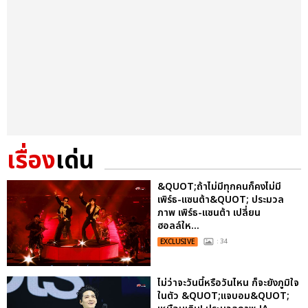
เรื่อง
เด่น
&QUOT;ถ้าไม่มีทุกคนก็คงไม่มี
เพิร์ธ-แซนต้า&QUOT; ประมวล
ภาพ เพิร์ธ-แซนต้า เปลี่ยน
ฮอลล์ให...
EXCLUSIVE
: 34
ไม่ว่าจะวันนี้หรือวันไหน ก็จะยังภูมิใจ
ในตัว &QUOT;แจบอม&QUOT;