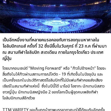
เป็นอีกหนึ่งงานที่หลายคนรอคอยกับการลงทุนมหาศาลใน
โอลิมปิกเกมส์ ครั้งที่ 32 ซึ่งมีขึ้นในวันศุกร์ ที่ 23 ก.ค ที่ผ่านมา
ณ สนามกีฬาโอลิมปิก สเตเดียม ภายในกรุงโตเกียว ประเทศ
ญี่ปุ่น
โดยมาคอนเซปต์ "Moving Forward" หรือ "ก้าวไปข้างหน้า" โดยจะ
สื่อถึงในให้ก้าวผ่านสถานการณ์โควิด - 19 ที่เกิดขึ้นในปัจจุบัน และ
เป็นครั้งแรกในประวัติศาสตร์โอลิมปิกที่ไม่มีแฟนกีฬาคอยส่งเสียง
เชียร์ในสนามกีฬาแห่งนี้ ซึ่งในปีนี้ได้ นาโอมิ โอซากะ นักเทนนิสสาว
ชาวญี่ปุ่น นักเทนนิสหญิงมือ 2 ของโลกเป็นผู้จุดคบเพลิงกีฬา
โอลิมปิกเกมส์อีกด้วย
TTM VARIETY ขอเก็บตกนำภาพบรรยากาศมาให้ได้ชมกันอีกครั้ง