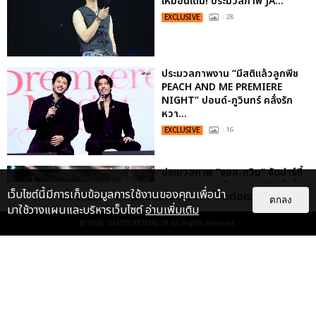
เหมือนเดิม! ประมวลภาพ JA...
EXCLUSIVE
: 28
ประมวลภาพงาน “มีสติแล้วลูกพีช
PEACH AND ME PREMIERE
NIGHT” ปอนด์-ภูวินทร์ คลั่งรัก
หวา...
EXCLUSIVE
: 16
ประมวลภาพ “จอส-กวิน” จัดปาร์ตี้
ริมหาดสุดฮอต ในคอนเสิร์ตครั้งยิ่ง
เว็บไซต์นี้มีการเก็บข้อมูลการใช้งานของคุณเพื่อนำ
เกี่ยวกับเรา
ติดต่อลงโฆษณา
ติดต่อเรา
ใหญ่ “JOSS GAWIN HEAT ...
ตกลง
มาใช้วางแผนและบริหารเว็บไซต์
อ่านเพิ่มเติม
EXCLUSIVE
: 34
© 2026
THAITICKETMAJOR
All Rights Reserved.
“ช่วงเวลาที่ไม่ได้เจอกันพิสูจน์แล้วว่า
รักแท้จะไม่มีวันจางหาย” ประมวล
ภาพ JAEHYUN กับแฟน...
EXCLUSIVE
: 10