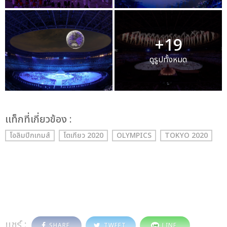
+19
ดูรูปทั้งหมด
เเท็กที่เกี่ยวข้อง :
โอลิมปิกเกมส์
โตเกียว 2020
OLYMPICS
TOKYO 2020
แชร์ :
SHARE
TWEET
LINE