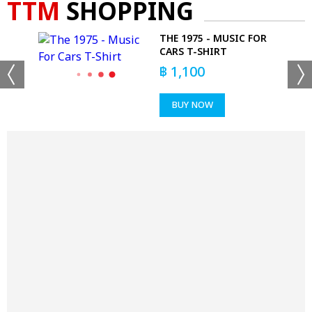
TTM
SHOPPING
LS
THE 1975 - MUSIC FOR
CARS T-SHIRT
฿
1,100
BUY NOW