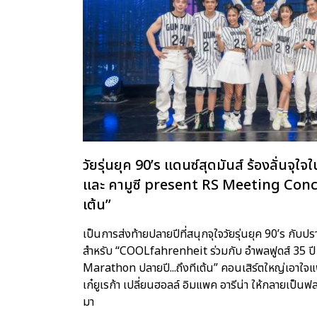
วัยรุ่นยุค 90’s แดนซ์สุดมันส์ ร้องลั่นจ
และ คามูซี present RS Meeting Conc
เต้น”
เป็นการส่งท้ายปลายปีที่สนุกจุใจวัยรุ่นยุค 90’s ก
สำหรับ “COOLfahrenheit ร่วมกับ อำพลฟูดส์ 35 ป
Marathon ปลายปี...ถึงทีเต้น” คอนเสิร์ตใหญ่เอาใจแ
เก๋ยูเรก้า เปลี่ยนฮอลล์ อิมแพค อารีน่า ให้กลายเป็นฟลอร
มา