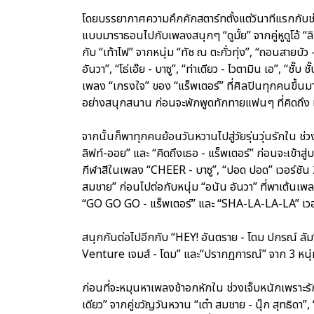
โดยบรรยากาศความคึกคักสตาร์ทตั้งแต่วินาทีแรกกับ
แบบมาราธอนไปกับเพลงสนุกๆ “ดูมั้ย” จากคู่หูดูโอ้ “ล
กับ “เท้าไฟ” จากหนุ่ม “ทัช ณ ตะกั่วทุ่ง”, “ถอนสายบัว 
อันวา”, “โธ่เอ๊ย - บาซู”, “ท่าเดียว - ไวตามิน เอ”, “ชั๊บ
เพลง “เกรงใจ” ของ “แร็พเตอร์” ที่ศิลปินทุกคนขึ้
อย่างสนุกสนาน ก่อนจะพักพูดทักทายแฟนๆ ที่คิดถึง 
จากนั้นก็พาทุกคนย้อนวันหวานไปสู่วัยรุ่นวุ่นรักใน ช่
ลิฟท์-ออย” และ “คิดถึงเธอ - แร็พเตอร์” ก่อนจะเข้า
กีฬาสีในเพลง “CHEER - บาซู”, “ปอด ปอด” เวอร์ชัน 2 หน
สมชาย” ก่อนไปต่อกับหนุ่ม “อนัน อันวา” ที่พาเต
“GO GO GO - แร็พเตอร์” และ “SHA-LA-LA-LA” เวอร์ชัน
สนุกกันต่อไปอีกกับ “HEY! อันตราย - โดม ปกรณ์ ลัม”, 
Venture เจมส์ - โดม” และ“ปรากฏการณ์” จาก 3 หนุ่ม 
ก่อนที่จะหมุนหาเพลงช้าอกหักใน ช่วงเจ็บหนักเพราะรักเฮ
เดียว” จากคู่ขวัญวันหวาน “เต๋า สมชาย - นุ๊ก สุทธิดา”,