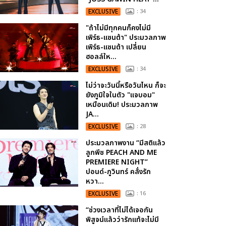
EXCLUSIVE
: 34
"ถ้าไม่มีทุกคนก็คงไม่มี
เพิร์ธ-แซนต้า" ประมวลภาพ
เพิร์ธ-แซนต้า เปลี่ยน
ฮอลล์ให...
EXCLUSIVE
: 34
ไม่ว่าจะวันนี้หรือวันไหน ก็จะ
ยังภูมิใจในตัว "แจบอม"
เหมือนเดิม! ประมวลภาพ
JA...
EXCLUSIVE
: 28
ประมวลภาพงาน “มีสติแล้ว
ลูกพีช PEACH AND ME
PREMIERE NIGHT”
ปอนด์-ภูวินทร์ คลั่งรัก
หวา...
EXCLUSIVE
: 16
“ช่วงเวลาที่ไม่ได้เจอกัน
พิสูจน์แล้วว่ารักแท้จะไม่มี