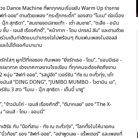
ช่วง Dance Machine ที่พาทุกคนเริ่มขยับ Warm Up ร่างกาย
ิฟท์-ออย” ตามด้วยเพลง “กระดุ๊กกระดิ๊ก” ของสาว “โมเม” ต่อเนื่อง
- นุ๊ก สุทธิดา”, “สมชายจดปลายเท้า - เต๋า สมชาย”, “ตะลึง - อนัน
 ชั๊บ ชั๊บ - เจมส์ เรืองศักดิ์”, “หน้ากาก - โดม ปกรณ์ ลัม” และตามด้วย
นมาร่วมเต้นท่าฮิตแบบว่าเกรงใจไปพร้อมๆ กับแฟนเพลงในฮอลล์
และไม่ได้เจอกันมานาน
วงรักใสๆ ผูกไว้ที่คอซอง กับเพลง “ยิ่งรักเธอ - โดม”, “แอบมีเธอ -
สู่บรรยากาศ ช่วงเทศกาลงานโรงเรียน ที่ทุกคนจะต้องคิดถึงงาน
ุ่ม “ลิฟท์-ออย”, “รสปูอัด” เวอร์ชัน “ทัช ณ ตะกั่วทุ่ง, เต๋า
้นเพลงมันส์ “DING DONG”, “JUMBO MUMBO - ไวตามิน เอ”,
 3 สาว “โมเม - นุ๊ก สุทธิดา - เด็บบี้ บาซู”
“ข้าวมันไก่ - เจมส์ เรืองศักดิ์”, “ดีมากเลย” ของ “The X-
“เจมส์ - โดม - จอนนี่”
ิร์ธ กับ “มือที่สาม - ทัช ณ ตะกั่วทุ่ง”, “โลกทั้งใบให้นายคน
 “นิ้วก้อย” ของ “ลิฟท์-ออย”, “อย่าพูดเลย - แร็พเตอร์” และเพลงที่