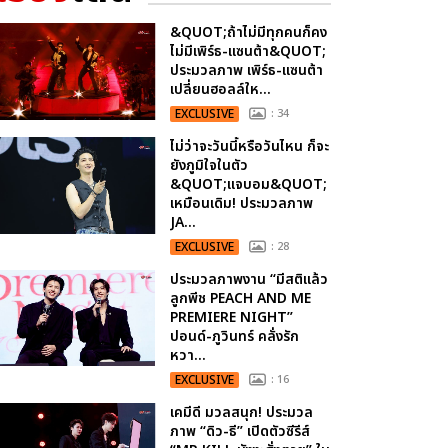
&QUOT;ถ้าไม่มีทุกคนก็คง
ไม่มีเพิร์ธ-แซนต้า&QUOT;
ประมวลภาพ เพิร์ธ-แซนต้า
เปลี่ยนฮอลล์ให...
EXCLUSIVE
: 34
ไม่ว่าจะวันนี้หรือวันไหน ก็จะ
ยังภูมิใจในตัว
&QUOT;แจบอม&QUOT;
เหมือนเดิม! ประมวลภาพ
JA...
EXCLUSIVE
: 28
ประมวลภาพงาน “มีสติแล้ว
ลูกพีช PEACH AND ME
PREMIERE NIGHT”
ปอนด์-ภูวินทร์ คลั่งรัก
หวา...
EXCLUSIVE
: 16
เคมีดี มวลสนุก! ประมวล
ภาพ “ดิว-ธี” เปิดตัวซีรีส์