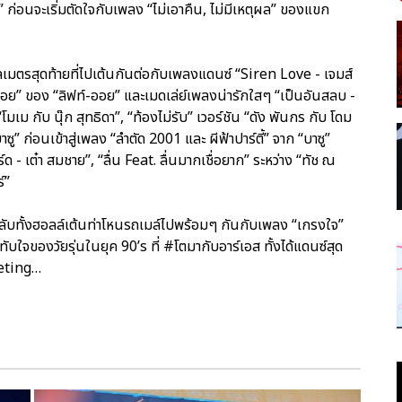
์” ก่อนจะเริ่มตัดใจกับเพลง “ไม่เอาคืน, ไม่มีเหตุผล” ของแขก
โลเมตรสุดท้ายที่ไปเต้นกันต่อกับเพลงแดนซ์ “Siren Love - เจมส์
มณ์บ่จอย” ของ “ลิฟท์-ออย” และเมดเล่ย์เพลงน่ารักใสๆ “เป็นอันสลบ -
มเม กับ นุ๊ก สุทธิดา”, “ท้องไม่รับ” เวอร์ชัน “ดัง พันกร กับ โดม
ซู” ก่อนเข้าสู่เพลง “ลำตัด 2001 และ ผีฟ้าปาร์ตี้” จาก “บาซู”
ด - เต๋า สมชาย”, “ลื่น Feat. ลื่นมากเชื่อยาก” ระหว่าง “ทัช ณ
์”
ลับทั้งฮอลล์เต้นท่าโหนรถเมล์ไปพร้อมๆ กันกับเพลง “เกรงใจ”
ใจของวัยรุ่นในยุค 90’s ที่ #โตมากับอาร์เอส ทั้งได้แดนซ์สุด
Meeting…