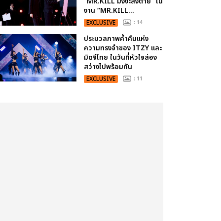
“MR.KILL มังงะสั่งตาย” ใน
งาน “MR.KILL...
EXCLUSIVE
: 14
ประมวลภาพค่ำคืนแห่ง
ความทรงจำของ ITZY และ
มิดจีไทย ในวันที่หัวใจส่อง
สว่างไปพร้อมกัน
EXCLUSIVE
: 11