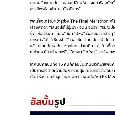
ทุกคนร้องตามลั่น “ไม่อาจเปลี่ยนใจ - เจมส์ เรืองศักดิ
เซอร์ไพรส์สุดพิเศษ “ดัง พันกร”
พักเรื่องเศร้ามาเข้าสู่ช่วง The Final Marathon กิ
เรืองศักดิ์”, “เล่นอะไรไม่รู้..บ้า - อนัน อันวา”, “ร
นุ๊ก, ก๊อตซิลล่า - โมเม” และ “UFO” เวอร์ชันจากสาวๆ “โ
ปกรณ์ ลัม”, “เพียงจำไว้” เวอร์ชัน “โดม ปกรณ์ ลัม - บา
แล้วไปโยกกันต่อกับ “หลุดโลก - ไวตามิน เอ”, “บอดี้การ์
ตะกั่วทุ่ง กับ แร็พเตอร์”, “ใช่เลย (Oh Yes!) - แร็พเตอร
จากนั้นศิลปินทั้ง 16 คนก็กลับขึ้นมาบนเวทีพาแฟนค
เป็นการส่งท้ายความสนุก ความสุข ความทรงจำสุดประทับ
มันส์ ร้องตามลั่นจุใจ และจนกว่าจะพบกันใหม่ RS 
อัลบั้ม
รูป