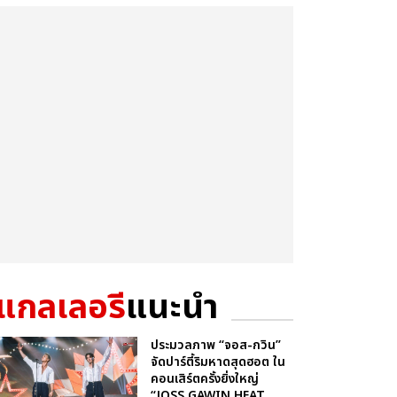
แกลเลอรี
แนะนำ
ประมวลภาพ “จอส-กวิน”
จัดปาร์ตี้ริมหาดสุดฮอต ใน
คอนเสิร์ตครั้งยิ่งใหญ่
“JOSS GAWIN HEAT ...