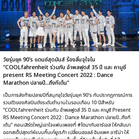
วัยรุ่นยุค 90’s แดนซ์สุดมันส์ ร้องลั่นจุใจใน
“COOLfahrenheit ร่วมกับ อำพลฟูดส์ 35 ปี และ คามูซี
present RS Meeting Concert 2022 : Dance
Marathon ปลายปี...ถึงทีเต้น”
เป็นการส่งท้ายปลายปีที่สนุกจุใจวัยรุ่นยุค 90’s กับปรากฏการณ์การ
รวมตัวของศิลปินดังระดับตำนานในรอบเกือบ 10 ปีสำหรับ
“COOLfahrenheit ร่วมกับ อำพลฟูดส์ 35 ปี และ คามูซี Present
RS Meeting Concert 2022 : Dance Marathon ปลายปี...ถึงที
เต้น” คอนเสิร์ตใหญ่เอาใจแฟนเพลงที่ #โตมากับอาร์เอส ให้กลับมา
ออกสเต็ปสุดเท่ห์แบบกิ๊บเก๋ยูเรก้า เปลี่ยนฮอลล์ อิมแพค อารีน่า ให้