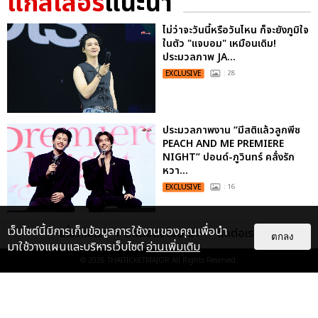
แกลเลอรี
แนะนำ
ไม่ว่าจะวันนี้หรือวันไหน ก็จะยังภูมิใจ
ในตัว "แจบอม" เหมือนเดิม!
ประมวลภาพ JA...
EXCLUSIVE
: 28
ประมวลภาพงาน “มีสติแล้วลูกพีช
PEACH AND ME PREMIERE
NIGHT” ปอนด์-ภูวินทร์ คลั่งรัก
หวา...
EXCLUSIVE
: 16
“ช่วงเวลาที่ไม่ได้เจอกันพิสูจน์แล้วว่า
เว็บไซต์นี้มีการเก็บข้อมูลการใช้งานของคุณเพื่อนำ
เกี่ยวกับเรา
ติดต่อลงโฆษณา
ติดต่อเรา
ตกลง
รักแท้จะไม่มีวันจางหาย” ประมวล
มาใช้วางแผนและบริหารเว็บไซต์
อ่านเพิ่มเติม
ภาพ JAEHYUN กับแฟน...
© 2026
THAITICKETMAJOR
All Rights Reserved.
EXCLUSIVE
: 10