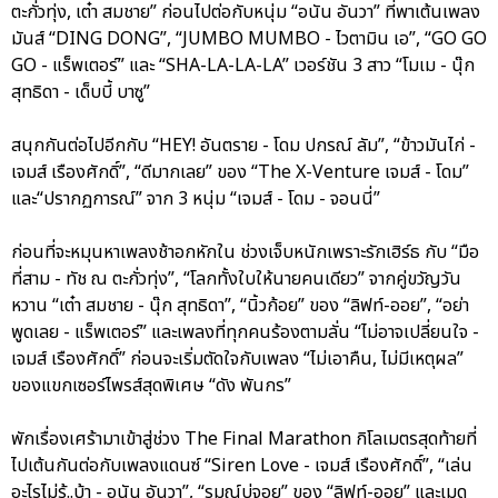
ตะกั่วทุ่ง, เต๋า สมชาย” ก่อนไปต่อกับหนุ่ม “อนัน อันวา” ที่พาเต้นเพลง
มันส์ “DING DONG”, “JUMBO MUMBO - ไวตามิน เอ”, “GO GO
GO - แร็พเตอร์” และ “SHA-LA-LA-LA” เวอร์ชัน 3 สาว “โมเม - นุ๊ก
สุทธิดา - เด็บบี้ บาซู”
สนุกกันต่อไปอีกกับ “HEY! อันตราย - โดม ปกรณ์ ลัม”, “ข้าวมันไก่ -
เจมส์ เรืองศักดิ์”, “ดีมากเลย” ของ “The X-Venture เจมส์ - โดม”
และ“ปรากฏการณ์” จาก 3 หนุ่ม “เจมส์ - โดม - จอนนี่”
ก่อนที่จะหมุนหาเพลงช้าอกหักใน ช่วงเจ็บหนักเพราะรักเฮิร์ธ กับ “มือ
ที่สาม - ทัช ณ ตะกั่วทุ่ง”, “โลกทั้งใบให้นายคนเดียว” จากคู่ขวัญวัน
หวาน “เต๋า สมชาย - นุ๊ก สุทธิดา”, “นิ้วก้อย” ของ “ลิฟท์-ออย”, “อย่า
พูดเลย - แร็พเตอร์” และเพลงที่ทุกคนร้องตามลั่น “ไม่อาจเปลี่ยนใจ -
เจมส์ เรืองศักดิ์” ก่อนจะเริ่มตัดใจกับเพลง “ไม่เอาคืน, ไม่มีเหตุผล”
ของแขกเซอร์ไพรส์สุดพิเศษ “ดัง พันกร”
พักเรื่องเศร้ามาเข้าสู่ช่วง The Final Marathon กิโลเมตรสุดท้ายที่
ไปเต้นกันต่อกับเพลงแดนซ์ “Siren Love - เจมส์ เรืองศักดิ์”, “เล่น
อะไรไม่รู้..บ้า - อนัน อันวา”, “รมณ์บ่จอย” ของ “ลิฟท์-ออย” และเมด