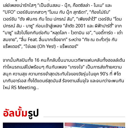
เล่ย์เพลงน่ารักใสๆ “เป็นอันสลบ - นุ๊ก, ก๊อตซิลล่า - โมเม” และ
“UFO” เวอร์ชันจากสาวๆ “โมเม กับ นุ๊ก สุทธิดา”, “ท้องไม่รับ”
เวอร์ชัน “ดัง พันกร กับ โดม ปกรณ์ ลัม”, “เพียงจำไว้” เวอร์ชัน “โดม
ปกรณ์ ลัม - บาซู” ก่อนเข้าสู่เพลง “ลำตัด 2001 และ ผีฟ้าปาร์ตี้” จาก
“บาซู” แล้วไปโยกกันต่อกับ “หลุดโลก - ไวตามิน เอ”, “บอดี้การ์ด - เต๋า
สมชาย”, “ลื่น Feat. ลื่นมากเชื่อยาก” ระหว่าง “ทัช ณ ตะกั่วทุ่ง กับ
แร็พเตอร์”, “ใช่เลย (Oh Yes!) - แร็พเตอร์”
จากนั้นศิลปินทั้ง 16 คนก็กลับขึ้นมาบนเวทีพาแฟนคลับทั้งฮอลล์เต้น
ท่าโหนรถเมล์ไปพร้อมๆ กันกับเพลง “เกรงใจ” เป็นการส่งท้ายความ
สนุก ความสุข ความทรงจำสุดประทับใจของวัยรุ่นในยุค 90’s ที่ #โต
มากับอาร์เอส ทั้งได้แดนซ์สุดมันส์ ร้องตามลั่นจุใจ และจนกว่าจะพบกัน
ใหม่ RS Meeting…
อัลบั้ม
รูป