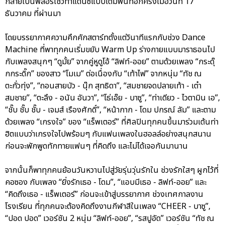
กลายเป็นฟลอร์โชว์ท่าแดนซ์แบบเต็มพื้นที่อีกครั้งเมื่อวันที่ 17
ธันวาคม ที่ผ่านมา
โดยบรรยากาศความคึกคักสตาร์ทตั้งแต่วินาทีแรกกับช่วง Dance
Machine ที่พาทุกคนเริ่มขยับ Warm Up ร่างกายแบบมาราธอนไป
กับเพลงสนุกๆ “ดูมั้ย” จากคู่หูดูโอ้ “ลิฟท์-ออย” ตามด้วยเพลง “กระดุ๊
กกระดิ๊ก” ของสาว “โมเม” ต่อเนื่องกับ “เท้าไฟ” จากหนุ่ม “ทัช ณ
ตะกั่วทุ่ง”, “ถอนสายบัว - นุ๊ก สุทธิดา”, “สมชายจดปลายเท้า - เต๋า
สมชาย”, “ตะลึง - อนัน อันวา”, “โธ่เอ๊ย - บาซู”, “ท่าเดียว - ไวตามิน เอ”,
“ชั๊บ ชั๊บ ชั๊บ - เจมส์ เรืองศักดิ์”, “หน้ากาก - โดม ปกรณ์ ลัม” และตาม
ด้วยเพลง “เกรงใจ” ของ “แร็พเตอร์” ที่ศิลปินทุกคนขึ้นมาร่วมเต้นท่า
ฮิตแบบว่าเกรงใจไปพร้อมๆ กับแฟนเพลงในฮอลล์อย่างสนุกสนาน
ก่อนจะพักพูดทักทายแฟนๆ ที่คิดถึง และไม่ได้เจอกันมานาน
จากนั้นก็พาทุกคนย้อนวันหวานไปสู่วัยรุ่นวุ่นรักใน ช่วงรักใสๆ ผูกไว้ที่
คอซอง กับเพลง “ยิ่งรักเธอ - โดม”, “แอบมีเธอ - ลิฟท์-ออย” และ
“คิดถึงเธอ - แร็พเตอร์” ก่อนจะเข้าสู่บรรยากาศ ช่วงเทศกาลงาน
โรงเรียน ที่ทุกคนจะต้องคิดถึงงานกีฬาสีในเพลง “CHEER - บาซู”,
“ปอด ปอด” เวอร์ชัน 2 หนุ่ม “ลิฟท์-ออย”, “รสปูอัด” เวอร์ชัน “ทัช ณ