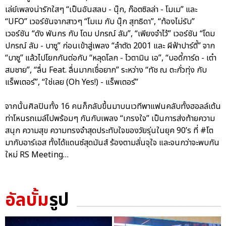
เล่ย์เพลงน่ารักใสๆ “เป็นอันสลบ - นุ๊ก, ก๊อตซิลล่า - โมเม” และ
“UFO” เวอร์ชันจากสาวๆ “โมเม กับ นุ๊ก สุทธิดา”, “ท้องไม่รับ”
เวอร์ชัน “ดัง พันกร กับ โดม ปกรณ์ ลัม”, “เพียงจำไว้” เวอร์ชัน “โดม
ปกรณ์ ลัม - บาซู” ก่อนเข้าสู่เพลง “ลำตัด 2001 และ ผีฟ้าปาร์ตี้” จาก
“บาซู” แล้วไปโยกกันต่อกับ “หลุดโลก - ไวตามิน เอ”, “บอดี้การ์ด - เต๋า
สมชาย”, “ลื่น Feat. ลื่นมากเชื่อยาก” ระหว่าง “ทัช ณ ตะกั่วทุ่ง กับ
แร็พเตอร์”, “ใช่เลย (Oh Yes!) - แร็พเตอร์”
จากนั้นศิลปินทั้ง 16 คนก็กลับขึ้นมาบนเวทีพาแฟนคลับทั้งฮอลล์เต้น
ท่าโหนรถเมล์ไปพร้อมๆ กันกับเพลง “เกรงใจ” เป็นการส่งท้ายความ
สนุก ความสุข ความทรงจำสุดประทับใจของวัยรุ่นในยุค 90’s ที่ #โต
มากับอาร์เอส ทั้งได้แดนซ์สุดมันส์ ร้องตามลั่นจุใจ และจนกว่าจะพบกัน
ใหม่ RS Meeting…
อัลบั้ม
รูป