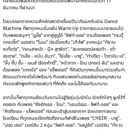
กลายเป็นฟลอร์โชว์ท่าแดนซ์แบบเต็มพื้นที่อีกครั้งเมื่อวันที่ 17
ธันวาคม ที่ผ่านมา
โดยบรรยากาศความคึกคักสตาร์ทตั้งแต่วินาทีแรกกับช่วง Dance
Machine ที่พาทุกคนเริ่มขยับ Warm Up ร่างกายแบบมาราธอนไป
กับเพลงสนุกๆ “ดูมั้ย” จากคู่หูดูโอ้ “ลิฟท์-ออย” ตามด้วยเพลง “กระดุ๊
กกระดิ๊ก” ของสาว “โมเม” ต่อเนื่องกับ “เท้าไฟ” จากหนุ่ม “ทัช ณ
ตะกั่วทุ่ง”, “ถอนสายบัว - นุ๊ก สุทธิดา”, “สมชายจดปลายเท้า - เต๋า
สมชาย”, “ตะลึง - อนัน อันวา”, “โธ่เอ๊ย - บาซู”, “ท่าเดียว - ไวตามิน เอ”,
“ชั๊บ ชั๊บ ชั๊บ - เจมส์ เรืองศักดิ์”, “หน้ากาก - โดม ปกรณ์ ลัม” และตาม
ด้วยเพลง “เกรงใจ” ของ “แร็พเตอร์” ที่ศิลปินทุกคนขึ้นมาร่วมเต้นท่า
ฮิตแบบว่าเกรงใจไปพร้อมๆ กับแฟนเพลงในฮอลล์อย่างสนุกสนาน
ก่อนจะพักพูดทักทายแฟนๆ ที่คิดถึง และไม่ได้เจอกันมานาน
จากนั้นก็พาทุกคนย้อนวันหวานไปสู่วัยรุ่นวุ่นรักใน ช่วงรักใสๆ ผูกไว้ที่
คอซอง กับเพลง “ยิ่งรักเธอ - โดม”, “แอบมีเธอ - ลิฟท์-ออย” และ
“คิดถึงเธอ - แร็พเตอร์” ก่อนจะเข้าสู่บรรยากาศ ช่วงเทศกาลงาน
โรงเรียน ที่ทุกคนจะต้องคิดถึงงานกีฬาสีในเพลง “CHEER - บาซู”,
“ปอด ปอด” เวอร์ชัน 2 หนุ่ม “ลิฟท์-ออย”, “รสปูอัด” เวอร์ชัน “ทัช ณ