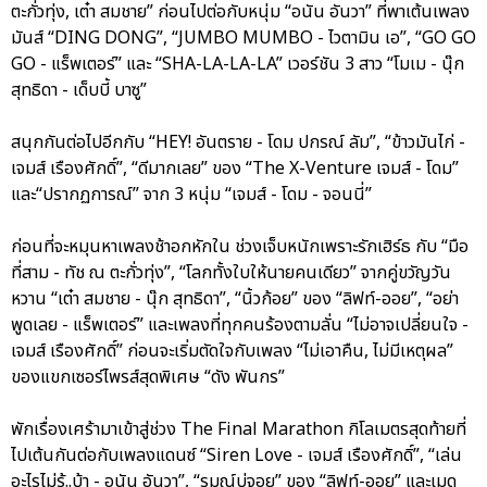
ตะกั่วทุ่ง, เต๋า สมชาย” ก่อนไปต่อกับหนุ่ม “อนัน อันวา” ที่พาเต้นเพลง
มันส์ “DING DONG”, “JUMBO MUMBO - ไวตามิน เอ”, “GO GO
GO - แร็พเตอร์” และ “SHA-LA-LA-LA” เวอร์ชัน 3 สาว “โมเม - นุ๊ก
สุทธิดา - เด็บบี้ บาซู”
สนุกกันต่อไปอีกกับ “HEY! อันตราย - โดม ปกรณ์ ลัม”, “ข้าวมันไก่ -
เจมส์ เรืองศักดิ์”, “ดีมากเลย” ของ “The X-Venture เจมส์ - โดม”
และ“ปรากฏการณ์” จาก 3 หนุ่ม “เจมส์ - โดม - จอนนี่”
ก่อนที่จะหมุนหาเพลงช้าอกหักใน ช่วงเจ็บหนักเพราะรักเฮิร์ธ กับ “มือ
ที่สาม - ทัช ณ ตะกั่วทุ่ง”, “โลกทั้งใบให้นายคนเดียว” จากคู่ขวัญวัน
หวาน “เต๋า สมชาย - นุ๊ก สุทธิดา”, “นิ้วก้อย” ของ “ลิฟท์-ออย”, “อย่า
พูดเลย - แร็พเตอร์” และเพลงที่ทุกคนร้องตามลั่น “ไม่อาจเปลี่ยนใจ -
เจมส์ เรืองศักดิ์” ก่อนจะเริ่มตัดใจกับเพลง “ไม่เอาคืน, ไม่มีเหตุผล”
ของแขกเซอร์ไพรส์สุดพิเศษ “ดัง พันกร”
พักเรื่องเศร้ามาเข้าสู่ช่วง The Final Marathon กิโลเมตรสุดท้ายที่
ไปเต้นกันต่อกับเพลงแดนซ์ “Siren Love - เจมส์ เรืองศักดิ์”, “เล่น
อะไรไม่รู้..บ้า - อนัน อันวา”, “รมณ์บ่จอย” ของ “ลิฟท์-ออย” และเมด