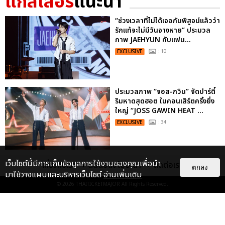
แกลเลอรี
แนะนำ
“ช่วงเวลาที่ไม่ได้เจอกันพิสูจน์แล้วว่า
รักแท้จะไม่มีวันจางหาย” ประมวล
ภาพ JAEHYUN กับแฟน...
EXCLUSIVE
: 10
ประมวลภาพ “จอส-กวิน” จัดปาร์ตี้
ริมหาดสุดฮอต ในคอนเสิร์ตครั้งยิ่ง
ใหญ่ “JOSS GAWIN HEAT ...
EXCLUSIVE
: 34
ไม่ว่าจะวันนี้หรือวันไหน ก็จะยังภูมิใจ
เว็บไซต์นี้มีการเก็บข้อมูลการใช้งานของคุณเพื่อนำ
เกี่ยวกับเรา
ติดต่อลงโฆษณา
ติดต่อเรา
ตกลง
ในตัว "แจบอม" เหมือนเดิม!
มาใช้วางแผนและบริหารเว็บไซต์
อ่านเพิ่มเติม
ประมวลภาพ JA...
© 2026
THAITICKETMAJOR
All Rights Reserved.
EXCLUSIVE
: 28