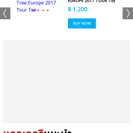
EX
EUROPE 2017 TOUR TEE
฿
1,200
BUY NOW