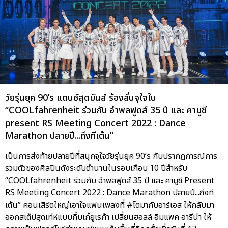
วัยรุ่นยุค 90’s แดนซ์สุดมันส์ ร้องลั่นจุใจใน
“COOLfahrenheit ร่วมกับ อำพลฟูดส์ 35 ปี และ คามูซี
present RS Meeting Concert 2022 : Dance
Marathon ปลายปี...ถึงทีเต้น”
เป็นการส่งท้ายปลายปีที่สนุกจุใจวัยรุ่นยุค 90’s กับปรากฏการณ์การ
รวมตัวของศิลปินดังระดับตำนานในรอบเกือบ 10 ปีสำหรับ
“COOLfahrenheit ร่วมกับ อำพลฟูดส์ 35 ปี และ คามูซี Present
RS Meeting Concert 2022 : Dance Marathon ปลายปี...ถึงที
เต้น” คอนเสิร์ตใหญ่เอาใจแฟนเพลงที่ #โตมากับอาร์เอส ให้กลับมา
ออกสเต็ปสุดเท่ห์แบบกิ๊บเก๋ยูเรก้า เปลี่ยนฮอลล์ อิมแพค อารีน่า ให้