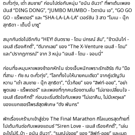
ตะกั่วทุ่ง, เต๋า สมชาย” ก่อนไปต่อกับหนุ่ม “อนัน อันวา” ที่พาเต้นเพลง
มันส์ “DING DONG”, “JUMBO MUMBO - ไวตามิน เอ”, “GO GO
GO - แร็พเตอร์” และ “SHA-LA-LA-LA” เวอร์ชัน 3 สาว “โมเม - นุ๊ก
สุทธิดา - เด็บบี้ บาซู”
สนุกกันต่อไปอีกกับ “HEY! อันตราย - โดม ปกรณ์ ลัม”, “ข้าวมันไก่ -
เจมส์ เรืองศักดิ์”, “ดีมากเลย” ของ “The X-Venture เจมส์ - โดม”
และ“ปรากฏการณ์” จาก 3 หนุ่ม “เจมส์ - โดม - จอนนี่”
ก่อนที่จะหมุนหาเพลงช้าอกหักใน ช่วงเจ็บหนักเพราะรักเฮิร์ธ กับ “มือ
ที่สาม - ทัช ณ ตะกั่วทุ่ง”, “โลกทั้งใบให้นายคนเดียว” จากคู่ขวัญวัน
หวาน “เต๋า สมชาย - นุ๊ก สุทธิดา”, “นิ้วก้อย” ของ “ลิฟท์-ออย”, “อย่า
พูดเลย - แร็พเตอร์” และเพลงที่ทุกคนร้องตามลั่น “ไม่อาจเปลี่ยนใจ -
เจมส์ เรืองศักดิ์” ก่อนจะเริ่มตัดใจกับเพลง “ไม่เอาคืน, ไม่มีเหตุผล”
ของแขกเซอร์ไพรส์สุดพิเศษ “ดัง พันกร”
พักเรื่องเศร้ามาเข้าสู่ช่วง The Final Marathon กิโลเมตรสุดท้ายที่
ไปเต้นกันต่อกับเพลงแดนซ์ “Siren Love - เจมส์ เรืองศักดิ์”, “เล่น
อะไรไม่รู้..บ้า - อนัน อันวา”, “รมณ์บ่จอย” ของ “ลิฟท์-ออย” และเมด