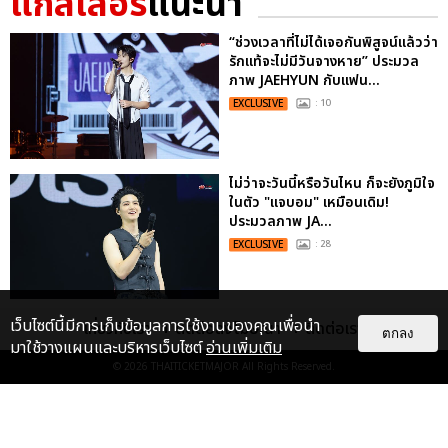
แกลเลอรี
แนะนำ
“ช่วงเวลาที่ไม่ได้เจอกันพิสูจน์แล้วว่า
รักแท้จะไม่มีวันจางหาย” ประมวล
ภาพ JAEHYUN กับแฟน...
EXCLUSIVE
: 10
ไม่ว่าจะวันนี้หรือวันไหน ก็จะยังภูมิใจ
ในตัว "แจบอม" เหมือนเดิม!
ประมวลภาพ JA...
EXCLUSIVE
: 28
"ถ้าไม่มีทุกคนก็คงไม่มีเพิร์ธ-
เว็บไซต์นี้มีการเก็บข้อมูลการใช้งานของคุณเพื่อนำ
เกี่ยวกับเรา
ติดต่อลงโฆษณา
ติดต่อเรา
ตกลง
แซนต้า" ประมวลภาพ เพิร์ธ-แซนต้า
มาใช้วางแผนและบริหารเว็บไซต์
อ่านเพิ่มเติม
เปลี่ยนฮอลล์ให...
© 2026
THAITICKETMAJOR
All Rights Reserved.
EXCLUSIVE
: 34