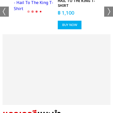
CK
HAIL TO THE KING T-
SHIRT
฿
1,100
BUY NOW