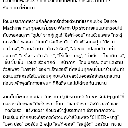
กลายเป็นฟลอร์โชว์ท่าแดนซ์แบบเต็มพื้นที่อีกครั้งเมื่อวันที่ 17
ธันวาคม ที่ผ่านมา
โดยบรรยากาศความคึกคักสตาร์ทตั้งแต่วินาทีแรกกับช่วง Dance
Machine ที่พาทุกคนเริ่มขยับ Warm Up ร่างกายแบบมาราธอนไป
กับเพลงสนุกๆ “ดูมั้ย” จากคู่หูดูโอ้ “ลิฟท์-ออย” ตามด้วยเพลง “กระดุ๊
กกระดิ๊ก” ของสาว “โมเม” ต่อเนื่องกับ “เท้าไฟ” จากหนุ่ม “ทัช ณ
ตะกั่วทุ่ง”, “ถอนสายบัว - นุ๊ก สุทธิดา”, “สมชายจดปลายเท้า - เต๋า
สมชาย”, “ตะลึง - อนัน อันวา”, “โธ่เอ๊ย - บาซู”, “ท่าเดียว - ไวตามิน เอ”,
“ชั๊บ ชั๊บ ชั๊บ - เจมส์ เรืองศักดิ์”, “หน้ากาก - โดม ปกรณ์ ลัม” และตาม
ด้วยเพลง “เกรงใจ” ของ “แร็พเตอร์” ที่ศิลปินทุกคนขึ้นมาร่วมเต้นท่า
ฮิตแบบว่าเกรงใจไปพร้อมๆ กับแฟนเพลงในฮอลล์อย่างสนุกสนาน
ก่อนจะพักพูดทักทายแฟนๆ ที่คิดถึง และไม่ได้เจอกันมานาน
จากนั้นก็พาทุกคนย้อนวันหวานไปสู่วัยรุ่นวุ่นรักใน ช่วงรักใสๆ ผูกไว้ที่
คอซอง กับเพลง “ยิ่งรักเธอ - โดม”, “แอบมีเธอ - ลิฟท์-ออย” และ
“คิดถึงเธอ - แร็พเตอร์” ก่อนจะเข้าสู่บรรยากาศ ช่วงเทศกาลงาน
โรงเรียน ที่ทุกคนจะต้องคิดถึงงานกีฬาสีในเพลง “CHEER - บาซู”,
“ปอด ปอด” เวอร์ชัน 2 หนุ่ม “ลิฟท์-ออย”, “รสปูอัด” เวอร์ชัน “ทัช ณ