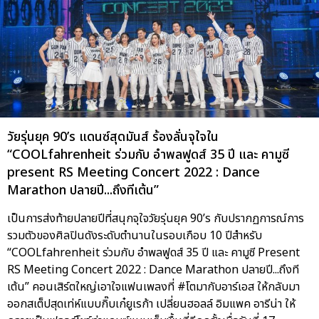
วัยรุ่นยุค 90’s แดนซ์สุดมันส์ ร้องลั่นจุใจใน
“COOLfahrenheit ร่วมกับ อำพลฟูดส์ 35 ปี และ คามูซี
present RS Meeting Concert 2022 : Dance
Marathon ปลายปี...ถึงทีเต้น”
เป็นการส่งท้ายปลายปีที่สนุกจุใจวัยรุ่นยุค 90’s กับปรากฏการณ์การ
รวมตัวของศิลปินดังระดับตำนานในรอบเกือบ 10 ปีสำหรับ
“COOLfahrenheit ร่วมกับ อำพลฟูดส์ 35 ปี และ คามูซี Present
RS Meeting Concert 2022 : Dance Marathon ปลายปี...ถึงที
เต้น” คอนเสิร์ตใหญ่เอาใจแฟนเพลงที่ #โตมากับอาร์เอส ให้กลับมา
ออกสเต็ปสุดเท่ห์แบบกิ๊บเก๋ยูเรก้า เปลี่ยนฮอลล์ อิมแพค อารีน่า ให้