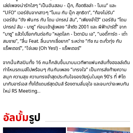
เล่ย์เพลงน่ารักใสๆ “เป็นอันสลบ - นุ๊ก, ก๊อตซิลล่า - โมเม” และ
“UFO” เวอร์ชันจากสาวๆ “โมเม กับ นุ๊ก สุทธิดา”, “ท้องไม่รับ”
เวอร์ชัน “ดัง พันกร กับ โดม ปกรณ์ ลัม”, “เพียงจำไว้” เวอร์ชัน “โดม
ปกรณ์ ลัม - บาซู” ก่อนเข้าสู่เพลง “ลำตัด 2001 และ ผีฟ้าปาร์ตี้” จาก
“บาซู” แล้วไปโยกกันต่อกับ “หลุดโลก - ไวตามิน เอ”, “บอดี้การ์ด - เต๋า
สมชาย”, “ลื่น Feat. ลื่นมากเชื่อยาก” ระหว่าง “ทัช ณ ตะกั่วทุ่ง กับ
แร็พเตอร์”, “ใช่เลย (Oh Yes!) - แร็พเตอร์”
จากนั้นศิลปินทั้ง 16 คนก็กลับขึ้นมาบนเวทีพาแฟนคลับทั้งฮอลล์เต้น
ท่าโหนรถเมล์ไปพร้อมๆ กันกับเพลง “เกรงใจ” เป็นการส่งท้ายความ
สนุก ความสุข ความทรงจำสุดประทับใจของวัยรุ่นในยุค 90’s ที่ #โต
มากับอาร์เอส ทั้งได้แดนซ์สุดมันส์ ร้องตามลั่นจุใจ และจนกว่าจะพบกัน
ใหม่ RS Meeting…
อัลบั้ม
รูป