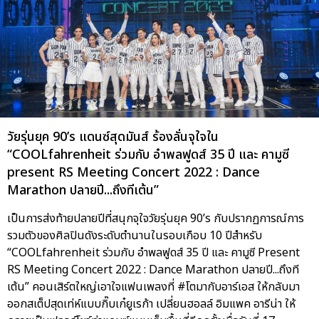
วัยรุ่นยุค 90’s แดนซ์สุดมันส์ ร้องลั่นจุใจใน
“COOLfahrenheit ร่วมกับ อำพลฟูดส์ 35 ปี และ คามูซี
present RS Meeting Concert 2022 : Dance
Marathon ปลายปี...ถึงทีเต้น”
เป็นการส่งท้ายปลายปีที่สนุกจุใจวัยรุ่นยุค 90’s กับปรากฏการณ์การ
รวมตัวของศิลปินดังระดับตำนานในรอบเกือบ 10 ปีสำหรับ
“COOLfahrenheit ร่วมกับ อำพลฟูดส์ 35 ปี และ คามูซี Present
RS Meeting Concert 2022 : Dance Marathon ปลายปี...ถึงที
เต้น” คอนเสิร์ตใหญ่เอาใจแฟนเพลงที่ #โตมากับอาร์เอส ให้กลับมา
ออกสเต็ปสุดเท่ห์แบบกิ๊บเก๋ยูเรก้า เปลี่ยนฮอลล์ อิมแพค อารีน่า ให้