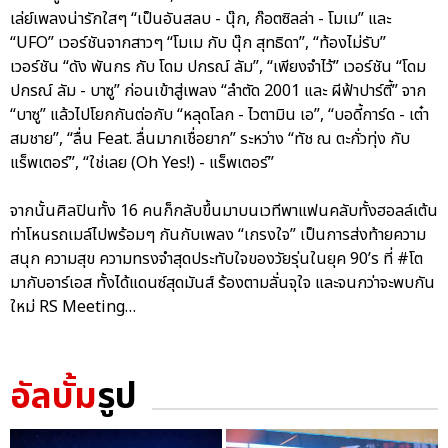
เล่ย์เพลงน่ารักใสๆ “เป็นอันสลบ - นุ๊ก, ก๊อตซิลล่า - โมเม” และ
“UFO” เวอร์ชันจากสาวๆ “โมเม กับ นุ๊ก สุทธิดา”, “ท้องไม่รับ”
เวอร์ชัน “ดัง พันกร กับ โดม ปกรณ์ ลัม”, “เพียงจำไว้” เวอร์ชัน “โดม
ปกรณ์ ลัม - บาซู” ก่อนเข้าสู่เพลง “ลำตัด 2001 และ ผีฟ้าปาร์ตี้” จาก
“บาซู” แล้วไปโยกกันต่อกับ “หลุดโลก - ไวตามิน เอ”, “บอดี้การ์ด - เต๋า
สมชาย”, “ลื่น Feat. ลื่นมากเชื่อยาก” ระหว่าง “ทัช ณ ตะกั่วทุ่ง กับ
แร็พเตอร์”, “ใช่เลย (Oh Yes!) - แร็พเตอร์”
จากนั้นศิลปินทั้ง 16 คนก็กลับขึ้นมาบนเวทีพาแฟนคลับทั้งฮอลล์เต้น
ท่าโหนรถเมล์ไปพร้อมๆ กันกับเพลง “เกรงใจ” เป็นการส่งท้ายความ
สนุก ความสุข ความทรงจำสุดประทับใจของวัยรุ่นในยุค 90’s ที่ #โต
มากับอาร์เอส ทั้งได้แดนซ์สุดมันส์ ร้องตามลั่นจุใจ และจนกว่าจะพบกัน
ใหม่ RS Meeting…
อัลบั้ม
รูป