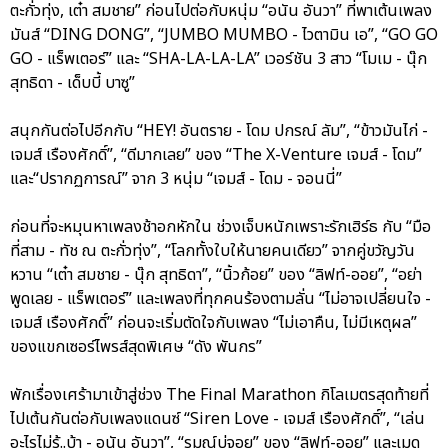
ตะกั่วทุ่ง, เต๋า สมชาย” ก่อนไปต่อกับหนุ่ม “อนัน อันวา” ที่พาเต้นเพลง
มันส์ “DING DONG”, “JUMBO MUMBO - ไวตามิน เอ”, “GO GO
GO - แร็พเตอร์” และ “SHA-LA-LA-LA” เวอร์ชัน 3 สาว “โมเม - นุ๊ก
สุทธิดา - เด็บบี้ บาซู”
สนุกกันต่อไปอีกกับ “HEY! อันตราย - โดม ปกรณ์ ลัม”, “ข้าวมันไก่ -
เจมส์ เรืองศักดิ์”, “ดีมากเลย” ของ “The X-Venture เจมส์ - โดม”
และ“ปรากฏการณ์” จาก 3 หนุ่ม “เจมส์ - โดม - จอนนี่”
ก่อนที่จะหมุนหาเพลงช้าอกหักใน ช่วงเจ็บหนักเพราะรักเฮิร์ธ กับ “มือ
ที่สาม - ทัช ณ ตะกั่วทุ่ง”, “โลกทั้งใบให้นายคนเดียว” จากคู่ขวัญวัน
หวาน “เต๋า สมชาย - นุ๊ก สุทธิดา”, “นิ้วก้อย” ของ “ลิฟท์-ออย”, “อย่า
พูดเลย - แร็พเตอร์” และเพลงที่ทุกคนร้องตามลั่น “ไม่อาจเปลี่ยนใจ -
เจมส์ เรืองศักดิ์” ก่อนจะเริ่มตัดใจกับเพลง “ไม่เอาคืน, ไม่มีเหตุผล”
ของแขกเซอร์ไพรส์สุดพิเศษ “ดัง พันกร”
พักเรื่องเศร้ามาเข้าสู่ช่วง The Final Marathon กิโลเมตรสุดท้ายที่
ไปเต้นกันต่อกับเพลงแดนซ์ “Siren Love - เจมส์ เรืองศักดิ์”, “เล่น
อะไรไม่รู้..บ้า - อนัน อันวา”, “รมณ์บ่จอย” ของ “ลิฟท์-ออย” และเมด