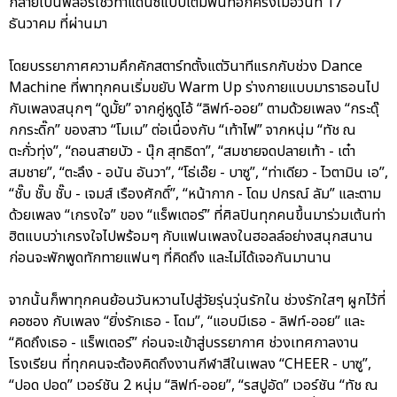
กลายเป็นฟลอร์โชว์ท่าแดนซ์แบบเต็มพื้นที่อีกครั้งเมื่อวันที่ 17
ธันวาคม ที่ผ่านมา
โดยบรรยากาศความคึกคักสตาร์ทตั้งแต่วินาทีแรกกับช่วง Dance
Machine ที่พาทุกคนเริ่มขยับ Warm Up ร่างกายแบบมาราธอนไป
กับเพลงสนุกๆ “ดูมั้ย” จากคู่หูดูโอ้ “ลิฟท์-ออย” ตามด้วยเพลง “กระดุ๊
กกระดิ๊ก” ของสาว “โมเม” ต่อเนื่องกับ “เท้าไฟ” จากหนุ่ม “ทัช ณ
ตะกั่วทุ่ง”, “ถอนสายบัว - นุ๊ก สุทธิดา”, “สมชายจดปลายเท้า - เต๋า
สมชาย”, “ตะลึง - อนัน อันวา”, “โธ่เอ๊ย - บาซู”, “ท่าเดียว - ไวตามิน เอ”,
“ชั๊บ ชั๊บ ชั๊บ - เจมส์ เรืองศักดิ์”, “หน้ากาก - โดม ปกรณ์ ลัม” และตาม
ด้วยเพลง “เกรงใจ” ของ “แร็พเตอร์” ที่ศิลปินทุกคนขึ้นมาร่วมเต้นท่า
ฮิตแบบว่าเกรงใจไปพร้อมๆ กับแฟนเพลงในฮอลล์อย่างสนุกสนาน
ก่อนจะพักพูดทักทายแฟนๆ ที่คิดถึง และไม่ได้เจอกันมานาน
จากนั้นก็พาทุกคนย้อนวันหวานไปสู่วัยรุ่นวุ่นรักใน ช่วงรักใสๆ ผูกไว้ที่
คอซอง กับเพลง “ยิ่งรักเธอ - โดม”, “แอบมีเธอ - ลิฟท์-ออย” และ
“คิดถึงเธอ - แร็พเตอร์” ก่อนจะเข้าสู่บรรยากาศ ช่วงเทศกาลงาน
โรงเรียน ที่ทุกคนจะต้องคิดถึงงานกีฬาสีในเพลง “CHEER - บาซู”,
“ปอด ปอด” เวอร์ชัน 2 หนุ่ม “ลิฟท์-ออย”, “รสปูอัด” เวอร์ชัน “ทัช ณ