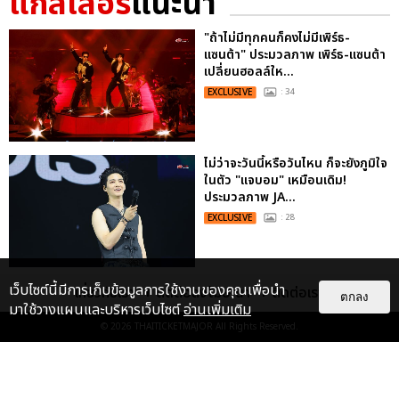
แกลเลอรี
แนะนำ
"ถ้าไม่มีทุกคนก็คงไม่มีเพิร์ธ-
แซนต้า" ประมวลภาพ เพิร์ธ-แซนต้า
เปลี่ยนฮอลล์ให...
EXCLUSIVE
: 34
ไม่ว่าจะวันนี้หรือวันไหน ก็จะยังภูมิใจ
ในตัว "แจบอม" เหมือนเดิม!
ประมวลภาพ JA...
EXCLUSIVE
: 28
ประมวลภาพงาน “มีสติแล้วลูกพีช
เว็บไซต์นี้มีการเก็บข้อมูลการใช้งานของคุณเพื่อนำ
เกี่ยวกับเรา
ติดต่อลงโฆษณา
ติดต่อเรา
ตกลง
PEACH AND ME PREMIERE
มาใช้วางแผนและบริหารเว็บไซต์
อ่านเพิ่มเติม
NIGHT” ปอนด์-ภูวินทร์ คลั่งรัก
© 2026
THAITICKETMAJOR
All Rights Reserved.
หวา...
EXCLUSIVE
: 16