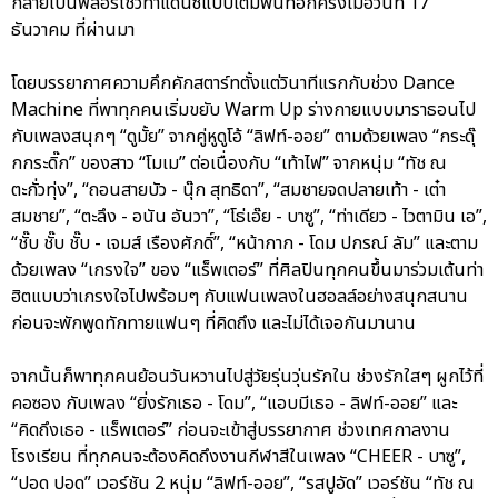
กลายเป็นฟลอร์โชว์ท่าแดนซ์แบบเต็มพื้นที่อีกครั้งเมื่อวันที่ 17
ธันวาคม ที่ผ่านมา
โดยบรรยากาศความคึกคักสตาร์ทตั้งแต่วินาทีแรกกับช่วง Dance
Machine ที่พาทุกคนเริ่มขยับ Warm Up ร่างกายแบบมาราธอนไป
กับเพลงสนุกๆ “ดูมั้ย” จากคู่หูดูโอ้ “ลิฟท์-ออย” ตามด้วยเพลง “กระดุ๊
กกระดิ๊ก” ของสาว “โมเม” ต่อเนื่องกับ “เท้าไฟ” จากหนุ่ม “ทัช ณ
ตะกั่วทุ่ง”, “ถอนสายบัว - นุ๊ก สุทธิดา”, “สมชายจดปลายเท้า - เต๋า
สมชาย”, “ตะลึง - อนัน อันวา”, “โธ่เอ๊ย - บาซู”, “ท่าเดียว - ไวตามิน เอ”,
“ชั๊บ ชั๊บ ชั๊บ - เจมส์ เรืองศักดิ์”, “หน้ากาก - โดม ปกรณ์ ลัม” และตาม
ด้วยเพลง “เกรงใจ” ของ “แร็พเตอร์” ที่ศิลปินทุกคนขึ้นมาร่วมเต้นท่า
ฮิตแบบว่าเกรงใจไปพร้อมๆ กับแฟนเพลงในฮอลล์อย่างสนุกสนาน
ก่อนจะพักพูดทักทายแฟนๆ ที่คิดถึง และไม่ได้เจอกันมานาน
จากนั้นก็พาทุกคนย้อนวันหวานไปสู่วัยรุ่นวุ่นรักใน ช่วงรักใสๆ ผูกไว้ที่
คอซอง กับเพลง “ยิ่งรักเธอ - โดม”, “แอบมีเธอ - ลิฟท์-ออย” และ
“คิดถึงเธอ - แร็พเตอร์” ก่อนจะเข้าสู่บรรยากาศ ช่วงเทศกาลงาน
โรงเรียน ที่ทุกคนจะต้องคิดถึงงานกีฬาสีในเพลง “CHEER - บาซู”,
“ปอด ปอด” เวอร์ชัน 2 หนุ่ม “ลิฟท์-ออย”, “รสปูอัด” เวอร์ชัน “ทัช ณ