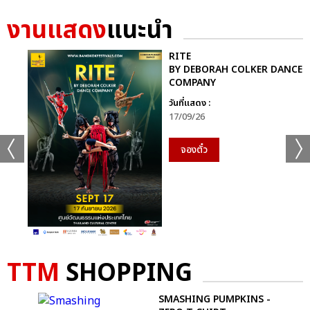
งานแสดง
แนะนำ
RITE
BY DEBORAH COLKER DANCE
COMPANY
วันที่แสดง :
17/09/26
จองตั๋ว
TTM
SHOPPING
SE
SMASHING PUMPKINS -