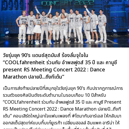
วัยรุ่นยุค 90’s แดนซ์สุดมันส์ ร้องลั่นจุใจใน
“COOLfahrenheit ร่วมกับ อำพลฟูดส์ 35 ปี และ คามูซี
present RS Meeting Concert 2022 : Dance
Marathon ปลายปี...ถึงทีเต้น”
เป็นการส่งท้ายปลายปีที่สนุกจุใจวัยรุ่นยุค 90’s กับปรากฏการณ์การ
รวมตัวของศิลปินดังระดับตำนานในรอบเกือบ 10 ปีสำหรับ
“COOLfahrenheit ร่วมกับ อำพลฟูดส์ 35 ปี และ คามูซี Present
RS Meeting Concert 2022 : Dance Marathon ปลายปี...ถึงที
เต้น” คอนเสิร์ตใหญ่เอาใจแฟนเพลงที่ #โตมากับอาร์เอส ให้กลับมา
ออกสเต็ปสุดเท่ห์แบบกิ๊บเก๋ยูเรก้า เปลี่ยนฮอลล์ อิมแพค อารีน่า ให้