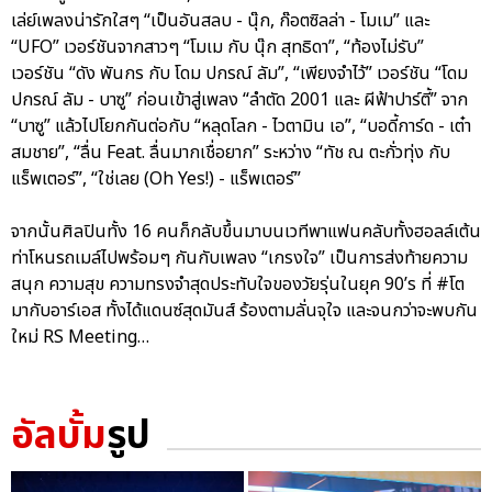
เล่ย์เพลงน่ารักใสๆ “เป็นอันสลบ - นุ๊ก, ก๊อตซิลล่า - โมเม” และ
“UFO” เวอร์ชันจากสาวๆ “โมเม กับ นุ๊ก สุทธิดา”, “ท้องไม่รับ”
เวอร์ชัน “ดัง พันกร กับ โดม ปกรณ์ ลัม”, “เพียงจำไว้” เวอร์ชัน “โดม
ปกรณ์ ลัม - บาซู” ก่อนเข้าสู่เพลง “ลำตัด 2001 และ ผีฟ้าปาร์ตี้” จาก
“บาซู” แล้วไปโยกกันต่อกับ “หลุดโลก - ไวตามิน เอ”, “บอดี้การ์ด - เต๋า
สมชาย”, “ลื่น Feat. ลื่นมากเชื่อยาก” ระหว่าง “ทัช ณ ตะกั่วทุ่ง กับ
แร็พเตอร์”, “ใช่เลย (Oh Yes!) - แร็พเตอร์”
จากนั้นศิลปินทั้ง 16 คนก็กลับขึ้นมาบนเวทีพาแฟนคลับทั้งฮอลล์เต้น
ท่าโหนรถเมล์ไปพร้อมๆ กันกับเพลง “เกรงใจ” เป็นการส่งท้ายความ
สนุก ความสุข ความทรงจำสุดประทับใจของวัยรุ่นในยุค 90’s ที่ #โต
มากับอาร์เอส ทั้งได้แดนซ์สุดมันส์ ร้องตามลั่นจุใจ และจนกว่าจะพบกัน
ใหม่ RS Meeting…
อัลบั้ม
รูป