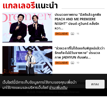
แกลเลอรี
แนะนำ
ประมวลภาพงาน “มีสติแล้วลูกพีช
PEACH AND ME PREMIERE
NIGHT” ปอนด์-ภูวินทร์ คลั่งรัก
หวา...
EXCLUSIVE
: 16
“ช่วงเวลาที่ไม่ได้เจอกันพิสูจน์แล้วว่า
รักแท้จะไม่มีวันจางหาย” ประมวล
ภาพ JAEHYUN กับแฟน...
EXCLUSIVE
: 10
ไม่ว่าจะวันนี้หรือวันไหน ก็จะยังภูมิใจ
เว็บไซต์นี้มีการเก็บข้อมูลการใช้งานของคุณเพื่อนำ
เกี่ยวกับเรา
ติดต่อลงโฆษณา
ติดต่อเรา
ตกลง
ในตัว "แจบอม" เหมือนเดิม!
มาใช้วางแผนและบริหารเว็บไซต์
อ่านเพิ่มเติม
ประมวลภาพ JA...
© 2026
THAITICKETMAJOR
All Rights Reserved.
EXCLUSIVE
: 28