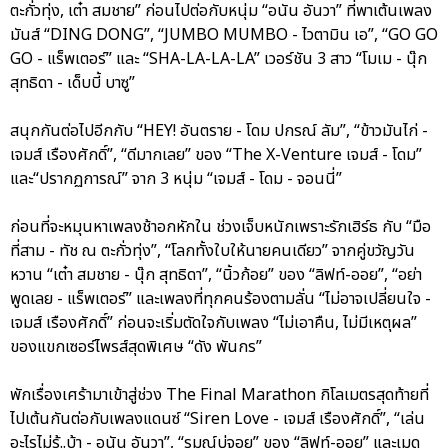
ตะกั่วทุ่ง, เต๋า สมชาย” ก่อนไปต่อกับหนุ่ม “อนัน อันวา” ที่พาเต้นเพลง
มันส์ “DING DONG”, “JUMBO MUMBO - ไวตามิน เอ”, “GO GO
GO - แร็พเตอร์” และ “SHA-LA-LA-LA” เวอร์ชัน 3 สาว “โมเม - นุ๊ก
สุทธิดา - เด็บบี้ บาซู”
สนุกกันต่อไปอีกกับ “HEY! อันตราย - โดม ปกรณ์ ลัม”, “ข้าวมันไก่ -
เจมส์ เรืองศักดิ์”, “ดีมากเลย” ของ “The X-Venture เจมส์ - โดม”
และ“ปรากฏการณ์” จาก 3 หนุ่ม “เจมส์ - โดม - จอนนี่”
ก่อนที่จะหมุนหาเพลงช้าอกหักใน ช่วงเจ็บหนักเพราะรักเฮิร์ธ กับ “มือ
ที่สาม - ทัช ณ ตะกั่วทุ่ง”, “โลกทั้งใบให้นายคนเดียว” จากคู่ขวัญวัน
หวาน “เต๋า สมชาย - นุ๊ก สุทธิดา”, “นิ้วก้อย” ของ “ลิฟท์-ออย”, “อย่า
พูดเลย - แร็พเตอร์” และเพลงที่ทุกคนร้องตามลั่น “ไม่อาจเปลี่ยนใจ -
เจมส์ เรืองศักดิ์” ก่อนจะเริ่มตัดใจกับเพลง “ไม่เอาคืน, ไม่มีเหตุผล”
ของแขกเซอร์ไพรส์สุดพิเศษ “ดัง พันกร”
พักเรื่องเศร้ามาเข้าสู่ช่วง The Final Marathon กิโลเมตรสุดท้ายที่
ไปเต้นกันต่อกับเพลงแดนซ์ “Siren Love - เจมส์ เรืองศักดิ์”, “เล่น
อะไรไม่รู้..บ้า - อนัน อันวา”, “รมณ์บ่จอย” ของ “ลิฟท์-ออย” และเมด