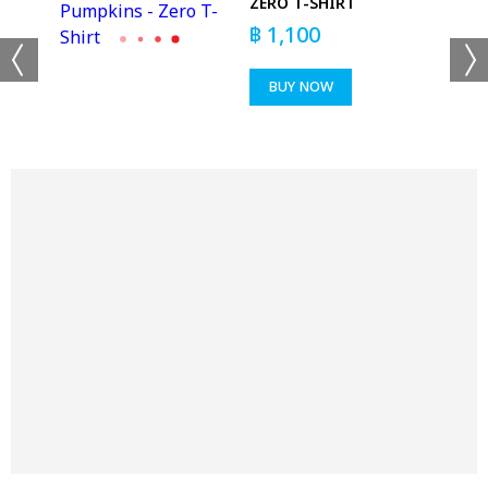
ZERO T-SHIRT
DYE
฿
1,100
BUY NOW