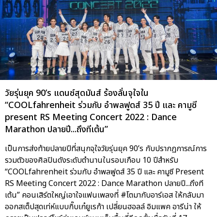
วัยรุ่นยุค 90’s แดนซ์สุดมันส์ ร้องลั่นจุใจใน
“COOLfahrenheit ร่วมกับ อำพลฟูดส์ 35 ปี และ คามูซี
present RS Meeting Concert 2022 : Dance
Marathon ปลายปี...ถึงทีเต้น”
เป็นการส่งท้ายปลายปีที่สนุกจุใจวัยรุ่นยุค 90’s กับปรากฏการณ์การ
รวมตัวของศิลปินดังระดับตำนานในรอบเกือบ 10 ปีสำหรับ
“COOLfahrenheit ร่วมกับ อำพลฟูดส์ 35 ปี และ คามูซี Present
RS Meeting Concert 2022 : Dance Marathon ปลายปี...ถึงที
เต้น” คอนเสิร์ตใหญ่เอาใจแฟนเพลงที่ #โตมากับอาร์เอส ให้กลับมา
ออกสเต็ปสุดเท่ห์แบบกิ๊บเก๋ยูเรก้า เปลี่ยนฮอลล์ อิมแพค อารีน่า ให้