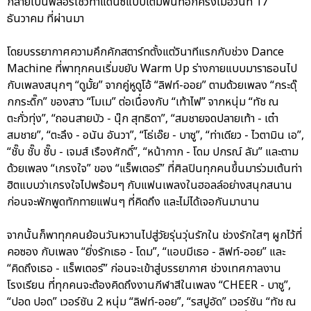
กลายเป็นฟลอร์โชว์ท่าแดนซ์แบบเต็มพื้นที่อีกครั้งเมื่อวันที่ 17
ธันวาคม ที่ผ่านมา
โดยบรรยากาศความคึกคักสตาร์ทตั้งแต่วินาทีแรกกับช่วง Dance
Machine ที่พาทุกคนเริ่มขยับ Warm Up ร่างกายแบบมาราธอนไป
กับเพลงสนุกๆ “ดูมั้ย” จากคู่หูดูโอ้ “ลิฟท์-ออย” ตามด้วยเพลง “กระดุ๊
กกระดิ๊ก” ของสาว “โมเม” ต่อเนื่องกับ “เท้าไฟ” จากหนุ่ม “ทัช ณ
ตะกั่วทุ่ง”, “ถอนสายบัว - นุ๊ก สุทธิดา”, “สมชายจดปลายเท้า - เต๋า
สมชาย”, “ตะลึง - อนัน อันวา”, “โธ่เอ๊ย - บาซู”, “ท่าเดียว - ไวตามิน เอ”,
“ชั๊บ ชั๊บ ชั๊บ - เจมส์ เรืองศักดิ์”, “หน้ากาก - โดม ปกรณ์ ลัม” และตาม
ด้วยเพลง “เกรงใจ” ของ “แร็พเตอร์” ที่ศิลปินทุกคนขึ้นมาร่วมเต้นท่า
ฮิตแบบว่าเกรงใจไปพร้อมๆ กับแฟนเพลงในฮอลล์อย่างสนุกสนาน
ก่อนจะพักพูดทักทายแฟนๆ ที่คิดถึง และไม่ได้เจอกันมานาน
จากนั้นก็พาทุกคนย้อนวันหวานไปสู่วัยรุ่นวุ่นรักใน ช่วงรักใสๆ ผูกไว้ที่
คอซอง กับเพลง “ยิ่งรักเธอ - โดม”, “แอบมีเธอ - ลิฟท์-ออย” และ
“คิดถึงเธอ - แร็พเตอร์” ก่อนจะเข้าสู่บรรยากาศ ช่วงเทศกาลงาน
โรงเรียน ที่ทุกคนจะต้องคิดถึงงานกีฬาสีในเพลง “CHEER - บาซู”,
“ปอด ปอด” เวอร์ชัน 2 หนุ่ม “ลิฟท์-ออย”, “รสปูอัด” เวอร์ชัน “ทัช ณ