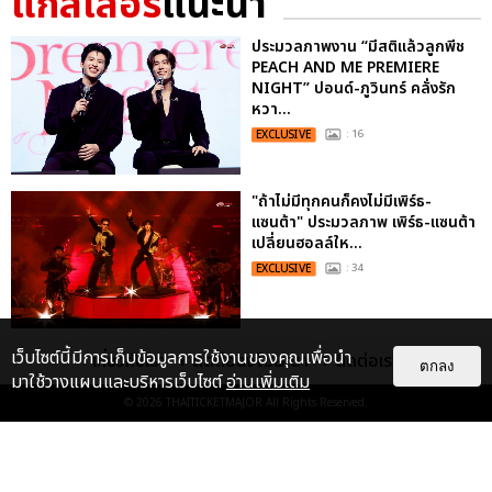
แกลเลอรี
แนะนำ
ประมวลภาพงาน “มีสติแล้วลูกพีช
PEACH AND ME PREMIERE
NIGHT” ปอนด์-ภูวินทร์ คลั่งรัก
หวา...
EXCLUSIVE
: 16
"ถ้าไม่มีทุกคนก็คงไม่มีเพิร์ธ-
แซนต้า" ประมวลภาพ เพิร์ธ-แซนต้า
เปลี่ยนฮอลล์ให...
EXCLUSIVE
: 34
ไม่ว่าจะวันนี้หรือวันไหน ก็จะยังภูมิใจ
เว็บไซต์นี้มีการเก็บข้อมูลการใช้งานของคุณเพื่อนำ
เกี่ยวกับเรา
ติดต่อลงโฆษณา
ติดต่อเรา
ตกลง
ในตัว "แจบอม" เหมือนเดิม!
มาใช้วางแผนและบริหารเว็บไซต์
อ่านเพิ่มเติม
ประมวลภาพ JA...
© 2026
THAITICKETMAJOR
All Rights Reserved.
EXCLUSIVE
: 28