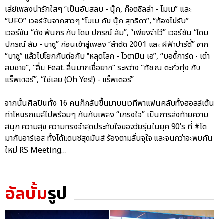
เล่ย์เพลงน่ารักใสๆ “เป็นอันสลบ - นุ๊ก, ก๊อตซิลล่า - โมเม” และ
“UFO” เวอร์ชันจากสาวๆ “โมเม กับ นุ๊ก สุทธิดา”, “ท้องไม่รับ”
เวอร์ชัน “ดัง พันกร กับ โดม ปกรณ์ ลัม”, “เพียงจำไว้” เวอร์ชัน “โดม
ปกรณ์ ลัม - บาซู” ก่อนเข้าสู่เพลง “ลำตัด 2001 และ ผีฟ้าปาร์ตี้” จาก
“บาซู” แล้วไปโยกกันต่อกับ “หลุดโลก - ไวตามิน เอ”, “บอดี้การ์ด - เต๋า
สมชาย”, “ลื่น Feat. ลื่นมากเชื่อยาก” ระหว่าง “ทัช ณ ตะกั่วทุ่ง กับ
แร็พเตอร์”, “ใช่เลย (Oh Yes!) - แร็พเตอร์”
จากนั้นศิลปินทั้ง 16 คนก็กลับขึ้นมาบนเวทีพาแฟนคลับทั้งฮอลล์เต้น
ท่าโหนรถเมล์ไปพร้อมๆ กันกับเพลง “เกรงใจ” เป็นการส่งท้ายความ
สนุก ความสุข ความทรงจำสุดประทับใจของวัยรุ่นในยุค 90’s ที่ #โต
มากับอาร์เอส ทั้งได้แดนซ์สุดมันส์ ร้องตามลั่นจุใจ และจนกว่าจะพบกัน
ใหม่ RS Meeting…
อัลบั้ม
รูป