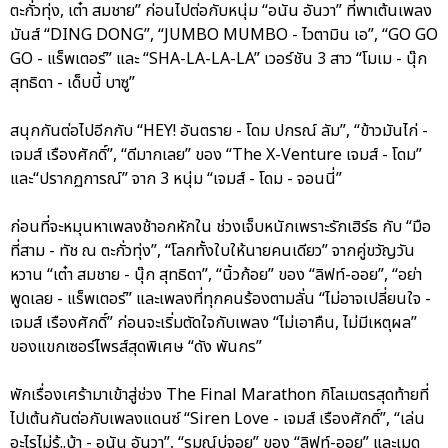
ตะกั่วทุ่ง, เต๋า สมชาย” ก่อนไปต่อกับหนุ่ม “อนัน อันวา” ที่พาเต้นเพลง
มันส์ “DING DONG”, “JUMBO MUMBO - ไวตามิน เอ”, “GO GO
GO - แร็พเตอร์” และ “SHA-LA-LA-LA” เวอร์ชัน 3 สาว “โมเม - นุ๊ก
สุทธิดา - เด็บบี้ บาซู”
สนุกกันต่อไปอีกกับ “HEY! อันตราย - โดม ปกรณ์ ลัม”, “ข้าวมันไก่ -
เจมส์ เรืองศักดิ์”, “ดีมากเลย” ของ “The X-Venture เจมส์ - โดม”
และ“ปรากฏการณ์” จาก 3 หนุ่ม “เจมส์ - โดม - จอนนี่”
ก่อนที่จะหมุนหาเพลงช้าอกหักใน ช่วงเจ็บหนักเพราะรักเฮิร์ธ กับ “มือ
ที่สาม - ทัช ณ ตะกั่วทุ่ง”, “โลกทั้งใบให้นายคนเดียว” จากคู่ขวัญวัน
หวาน “เต๋า สมชาย - นุ๊ก สุทธิดา”, “นิ้วก้อย” ของ “ลิฟท์-ออย”, “อย่า
พูดเลย - แร็พเตอร์” และเพลงที่ทุกคนร้องตามลั่น “ไม่อาจเปลี่ยนใจ -
เจมส์ เรืองศักดิ์” ก่อนจะเริ่มตัดใจกับเพลง “ไม่เอาคืน, ไม่มีเหตุผล”
ของแขกเซอร์ไพรส์สุดพิเศษ “ดัง พันกร”
พักเรื่องเศร้ามาเข้าสู่ช่วง The Final Marathon กิโลเมตรสุดท้ายที่
ไปเต้นกันต่อกับเพลงแดนซ์ “Siren Love - เจมส์ เรืองศักดิ์”, “เล่น
อะไรไม่รู้..บ้า - อนัน อันวา”, “รมณ์บ่จอย” ของ “ลิฟท์-ออย” และเมด