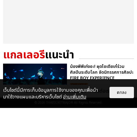
แกลเลอรี
แนะนำ
น้องพีพีเก่งอะ! ผุดไอเดียเก๋ร่วม
ศิลปินระดับโลก จัดนิทรรศการศิลปะ
FIRE BOY EXPERIENCE
EXCLUSIVE
เว็บไซต์นี้มีการเก็บข้อมูลการใช้งานของคุณเพื่อนำ
เกี่ยวกับเรา
ติดต่อลงโฆษณา
ติดต่อเรา
ตกลง
มาใช้วางแผนและบริหารเว็บไซต์
อ่านเพิ่มเติม
© 2026
THAITICKETMAJOR
All Rights Reserved.
แค่แอร์พอร์ตลุคก็สับไม่ไหวแล้ว!
พีพี กฤษฏ์ บินลัดฟ้าร่วมงาน PARIS
FASHION WEEK พร้อมถ่...
EXCLUSIVE