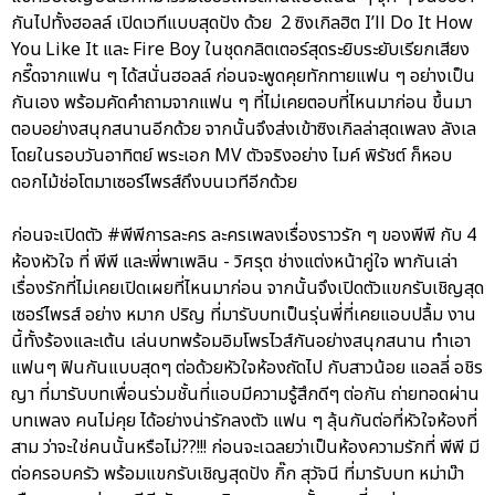
กันไปทั้งฮอลล์ เปิดเวทีแบบสุดปัง ด้วย 2 ซิงเกิลฮิต I’ll Do It How
You Like It และ Fire Boy ในชุดกลิตเตอร์สุดระยิบระยับเรียกเสียง
กรี๊ดจากแฟน ๆ ได้สนั่นฮอลล์ ก่อนจะพูดคุยทักทายแฟน ๆ อย่างเป็น
กันเอง พร้อมคัดคำถามจากแฟน ๆ ที่ไม่เคยตอบที่ไหนมาก่อน ขึ้นมา
ตอบอย่างสนุกสนานอีกด้วย จากนั้นจึงส่งเข้าซิงเกิลล่าสุดเพลง ลังเล
โดยในรอบวันอาทิตย์ พระเอก MV ตัวจริงอย่าง ไมค์ พิรัชต์ ก็หอบ
ดอกไม้ช่อโตมาเซอร์ไพรส์ถึงบนเวทีอีกด้วย
ก่อนจะเปิดตัว #พีพีการละคร ละครเพลงเรื่องราวรัก ๆ ของพีพี กับ 4
ห้องหัวใจ ที่ พีพี และพี่พาเพลิน - วิศรุต ช่างแต่งหน้าคู่ใจ พากันเล่า
เรื่องรักที่ไม่เคยเปิดเผยที่ไหนมาก่อน จากนั้นจึงเปิดตัวแขกรับเชิญสุด
เซอร์ไพรส์ อย่าง หมาก ปริญ ที่มารับบทเป็นรุ่นพี่ที่เคยแอบปลื้ม งาน
นี้ทั้งร้องและเต้น เล่นบทพร้อมอิมโพรไวส์กันอย่างสนุกสนาน ทำเอา
แฟนๆ ฟินกันแบบสุดๆ ต่อด้วยหัวใจห้องถัดไป กับสาวน้อย แอลลี่ อชิร
ญา ที่มารับบทเพื่อนร่วมชั้นที่แอบมีความรู้สึกดีๆ ต่อกัน ถ่ายทอดผ่าน
บทเพลง คนไม่คุย ได้อย่างน่ารักลงตัว แฟน ๆ ลุ้นกันต่อที่หัวใจห้องที่
สาม ว่าจะใช่คนนั้นหรือไม่??!!! ก่อนจะเฉลยว่าเป็นห้องความรักที่ พีพี มี
ต่อครอบครัว พร้อมแขกรับเชิญสุดปัง กิ๊ก สุวัจนี ที่มารับบท หม่าม๊า