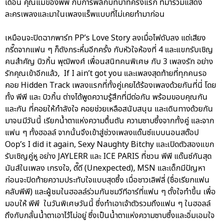
เดือน คุณแม่ของพีพี กับการพลิกบทบาทครั้งแรก ที่มาร่วมแสดง
ละครเพลงและมาในเพลงแร็พแบบที่ไม่เคยทำมาก่อน
เหมือนจะปิดฉากพาร์ท PP’s Love Story ลงเมื่อไฟดับลง แต่เสียง
กรี๊ดจากแฟน ๆ ก็ดังกระหึ่มอีกครั้ง กับหัวใจห้องที่ 4 และแขกรับเชิญ
คนสำคัญ บิวกิ้น พุฒิพงศ์ เพื่อนสนิทคนพิเศษ กับ 3 เพลงรัก อย่าง
รักคุณเข้าอีกแล้ว, If I ain’t got you และเพลงสุดท้ายที่ทุกคนรอ
คอย Hidden Track เพลงแรกที่ทั้งคู่เคยได้ร้องเพลงด้วยกันที่นี่ โดย
ทั้ง พีพี และ บิวกิ้น ต่างได้พูดความรู้สึกที่มีต่อกัน พร้อมขอบคุณกัน
และกัน ที่คอยให้กำลังใจ คอยช่วยเหลือสนับสนุน และเดินทางด้วยกัน
มาจนมีวันนี้ เรียกน้ำตาแห่งความตื้นตัน ความซาบซึ้งจากทั้งคู่ และจาก
แฟน ๆ ทั้งฮอลล์ จากนั้นจึงเข้าสู่ช่วงเพลงแด๊นซ์แบบนอนสต๊อป
Oop’s I did it again, Sexy Naughty Bitchy และเปิดตัวสองแขก
รับเชิญคู่หู อย่าง JAYLERR และ ICE PARIS ที่ชวน พีพี แด๊นซ์กันสุด
มันส์ในเพลง เกรงใจ, ดี๊ดี (Unexpected), MSN และเด็กมีปัญหา
ก่อนจะปิดท้ายความประทับใจแบบสุดซึ้ง เมื่อชาวเลิฟลี่ (ชื่อเรียกแฟน
คลับพีพี) และผู้ชมในฮอลล์ร่วมกันชมวีทีอาร์ที่แฟน ๆ ตั้งใจทำขึ้น เพื่อ
มอบให้ พีพี ในวันพิเศษวันนี้ ซึ่งทำเอาเจ้าตัวรวมถึงแฟน ๆ ในฮอลล์
ถึงกับกลั้นน้ำตาเอาไว้ไม่อยู่ ซึ่งเป็นน้ำตาแห่งความซาบซึ้งและอิ่มเอมใจ