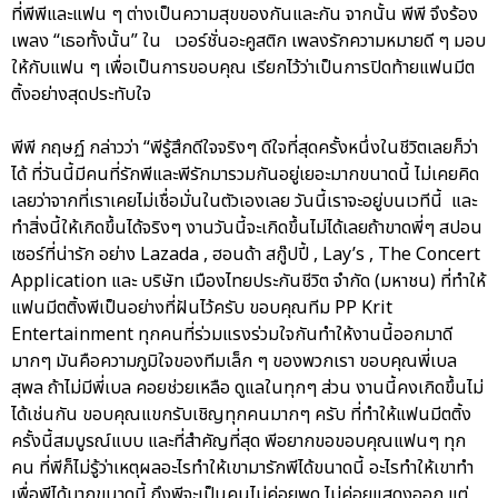
ที่พีพีและแฟน ๆ ต่างเป็นความสุขของกันและกัน จากนั้น พีพี จึงร้อง
เพลง “เธอทั้งนั้น” ใน เวอร์ชั่นอะคูสติก เพลงรักความหมายดี ๆ มอบ
ให้กับแฟน ๆ เพื่อเป็นการขอบคุณ เรียกไว้ว่าเป็นการปิดท้ายแฟนมีต
ติ้งอย่างสุดประทับใจ
พีพี กฤษฏ์ กล่าวว่า “พีรู้สึกดีใจจริงๆ ดีใจที่สุดครั้งหนึ่งในชีวิตเลยก็ว่า
ได้ ที่วันนี้มีคนที่รักพีและพีรักมารวมกันอยู่เยอะมากขนาดนี้ ไม่เคยคิด
เลยว่าจากที่เราเคยไม่เชื่อมั่นในตัวเองเลย วันนี้เราจะอยู่บนเวทีนี้ และ
ทำสิ่งนี้ให้เกิดขึ้นได้จริงๆ งานวันนี้จะเกิดขึ้นไม่ได้เลยถ้าขาดพี่ๆ สปอน
เซอร์ที่น่ารัก อย่าง Lazada , ฮอนด้า สกู๊ปปี้ , Lay’s , The Concert
Application และ บริษัท เมืองไทยประกันชีวิต จำกัด (มหาชน) ที่ทำให้
แฟนมีตติ้งพีเป็นอย่างที่ฝันไว้ครับ ขอบคุณทีม PP Krit
Entertainment ทุกคนที่ร่วมแรงร่วมใจกันทำให้งานนี้ออกมาดี
มากๆ มันคือความภูมิใจของทีมเล็ก ๆ ของพวกเรา ขอบคุณพี่เบล
สุพล ถ้าไม่มีพี่เบล คอยช่วยเหลือ ดูแลในทุกๆ ส่วน งานนี้คงเกิดขึ้นไม่
ได้เช่นกัน ขอบคุณแขกรับเชิญทุกคนมากๆ ครับ ที่ทำให้แฟนมีตติ้ง
ครั้งนี้สมบูรณ์แบบ และที่สำคัญที่สุด พีอยากขอขอบคุณแฟนๆ ทุก
คน ที่พีก็ไม่รู้ว่าเหตุผลอะไรทำให้เขามารักพีได้ขนาดนี้ อะไรทำให้เขาทำ
เพื่อพีได้มากขนาดนี้ ถึงพีจะเป็นคนไม่ค่อยพูด ไม่ค่อยแสดงออก แต่