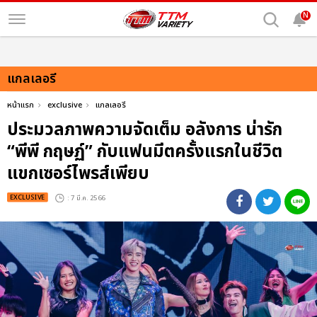
N
แกลเลอรี
หน้าแรก
exclusive
แกลเลอรี
ประมวลภาพความจัดเต็ม อลังการ น่ารัก
“พีพี กฤษฏ์” กับแฟนมีตครั้งแรกในชีวิต
แขกเซอร์ไพรส์เพียบ
EXCLUSIVE
: 7 มี.ค. 2566