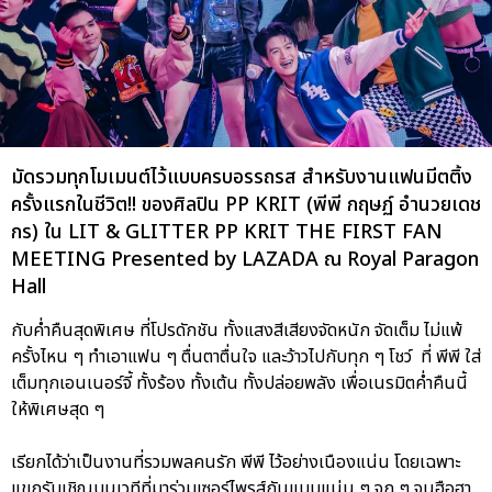
มัดรวมทุกโมเมนต์ไว้แบบครบอรรถรส สำหรับงานแฟนมีตติ้ง
ครั้งแรกในชีวิต!! ของศิลปิน PP KRIT (พีพี กฤษฏ์ อำนวยเดช
กร) ใน LIT & GLITTER PP KRIT THE FIRST FAN
MEETING Presented by LAZADA ณ Royal Paragon
Hall
กับค่ำคืนสุดพิเศษ ที่โปรดักชัน ทั้งแสงสีเสียงจัดหนัก จัดเต็ม ไม่แพ้
ครั้งไหน ๆ ทำเอาแฟน ๆ ตื่นตาตื่นใจ และว้าวไปกับทุก ๆ โชว์ ที่ พีพี ใส่
เต็มทุกเอนเนอร์จี้ ทั้งร้อง ทั้งเต้น ทั้งปล่อยพลัง เพื่อเนรมิตค่ำคืนนี้
ให้พิเศษสุด ๆ
เรียกได้ว่าเป็นงานที่รวมพลคนรัก พีพี ไว้อย่างเนืองแน่น โดยเฉพาะ
แขกรับเชิญบนเวทีที่มาร่วมเซอร์ไพรส์กันแบบแน่น ๆ จุก ๆ จนฮือฮา