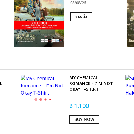
08/08/26
จองตั๋ว
MY CHEMICAL
L
ROMANCE - I''M NOT
OKAY T-SHIRT
฿
1,100
BUY NOW