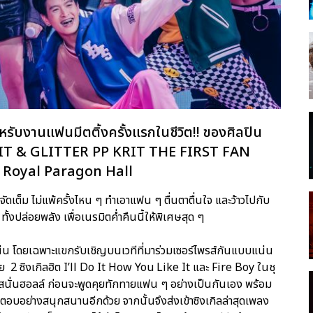
ับงานแฟนมีตติ้งครั้งแรกในชีวิต!! ของศิลปิน
น LIT & GLITTER PP KRIT THE FIRST FAN
Royal Paragon Hall
 จัดเต็ม ไม่แพ้ครั้งไหน ๆ ทำเอาแฟน ๆ ตื่นตาตื่นใจ และว้าวไปกับ
ต้น ทั้งปล่อยพลัง เพื่อเนรมิตค่ำคืนนี้ให้พิเศษสุด ๆ
งแน่น โดยเฉพาะแขกรับเชิญบนเวทีที่มาร่วมเซอร์ไพรส์กันแบบแน่น
วย 2 ซิงเกิลฮิต I’ll Do It How You Like It และ Fire Boy ในชุ
ด้สนั่นฮอลล์ ก่อนจะพูดคุยทักทายแฟน ๆ อย่างเป็นกันเอง พร้อม
อบอย่างสนุกสนานอีกด้วย จากนั้นจึงส่งเข้าซิงเกิลล่าสุดเพลง