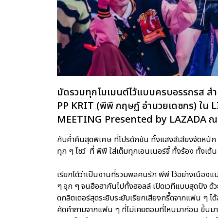
มัดรวมทุกโมเมนต์ไว้แบบครบอรรถรส สำหร
PP KRIT (พีพี กฤษฏ์ อำนวยเดชกร) ใ
MEETING Presented by LAZADA ณ 
กับค่ำคืนสุดพิเศษ ที่โปรดักชัน ทั้งแสงสีเสียงจัดหนัก
ทุก ๆ โชว์ ที่ พีพี ใส่เต็มทุกเอนเนอร์จี้ ทั้งร้อง ทั้งเ
เรียกได้ว่าเป็นงานที่รวมพลคนรัก พีพี ไว้อย่างเนือ
ๆ จุก ๆ จนฮือฮากันไปทั้งฮอลล์ เปิดเวทีแบบสุดปัง ด้
ดกลิตเตอร์สุดระยิบระยับเรียกเสียงกรี๊ดจากแฟน ๆ ไ
คัดคำถามจากแฟน ๆ ที่ไม่เคยตอบที่ไหนมาก่อน ขึ้นมาต