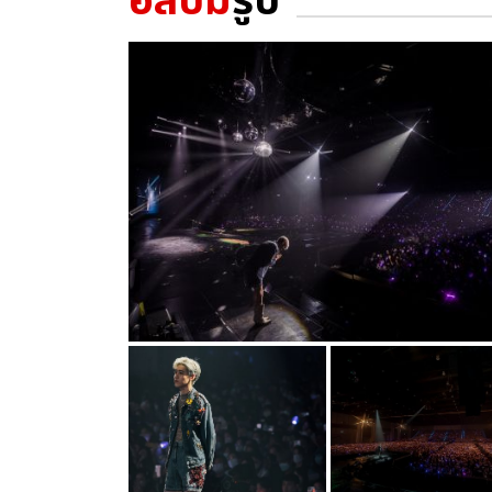
อัลบั้ม
รูป