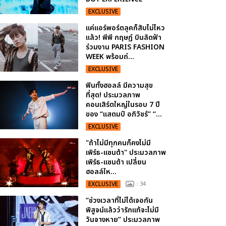
EXCLUSIVE
แค่แอร์พอร์ตลุคก็สับไม่ไหว
แล้ว! พีพี กฤษฏ์ บินลัดฟ้า
ร่วมงาน PARIS FASHION
WEEK พร้อมถ่...
EXCLUSIVE
ฟินทั้งฮอลล์ มีความสุข
ที่สุด! ประมวลภาพ
คอนเสิร์ตใหญ่ในรอบ 7 ปี
ของ “แสตมป์ อภิวัชร์” “...
EXCLUSIVE
"ถ้าไม่มีทุกคนก็คงไม่มี
เพิร์ธ-แซนต้า" ประมวลภาพ
เพิร์ธ-แซนต้า เปลี่ยน
ฮอลล์ให...
EXCLUSIVE
: 34
“ช่วงเวลาที่ไม่ได้เจอกัน
พิสูจน์แล้วว่ารักแท้จะไม่มี
วันจางหาย” ประมวลภาพ