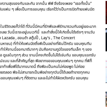
นความสุขของกันและกัน จากนั้น พีพี จึงร้องเพลง “เธอทั้งนั้น”
ับแฟน ๆ เพื่อเป็นการขอบคุณ เรียกไว้ว่าเป็นการปิดท้ายแฟนมีต
ึ่งในชีวิตเลยก็ว่าได้ ที่วันนี้มีคนที่รักพีและพีรักมารวมกันอยู่เยอะมาก
เลย วันนี้เราจะอยู่บนเวทีนี้ และทำสิ่งนี้ให้เกิดขึ้นได้จริงๆ งานวัน
ย่าง Lazada , ฮอนด้า สกู๊ปปี้ , Lay’s , The Concert
มหาชน) ที่ทำให้แฟนมีตติ้งพีเป็นอย่างที่ฝันไว้ครับ ขอบคุณทีม
ทำให้งานนี้ออกมาดีมากๆ มันคือความภูมิใจของทีมเล็ก ๆ ของ
ือ ดูแลในทุกๆ ส่วน งานนี้คงเกิดขึ้นไม่ได้เช่นกัน ขอบคุณแขกรับ
รณ์แบบ และที่สำคัญที่สุด พีอยากขอขอบคุณแฟนๆ ทุกคน ที่พีก็
้เขาทำเพื่อพีได้มากขนาดนี้ ถึงพีจะเป็นคนไม่ค่อยพูด ไม่ค่อย
ดยตลอด พีจะไม่สามารถเป็นพีอย่างทุกวันนี้ได้เลยถ้าขาดทุกคน
การขอบคุณแฟนๆ ที่ติดตาม และจะไม่ทำให้ผิดหวังครับ ขอบคุณ