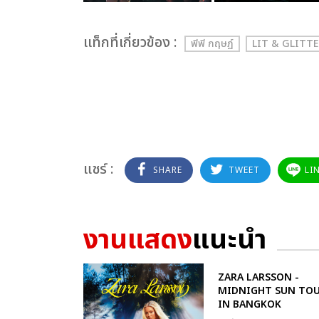
เเท็กที่เกี่ยวข้อง :
พีพี กฤษฏ์
LIT & GLITTE
แชร์ :
SHARE
TWEET
LI
งานแสดง
แนะนำ
ZARA LARSSON -
MIDNIGHT SUN TO
IN BANGKOK