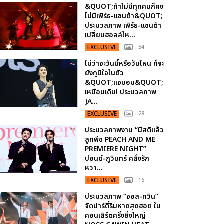
&QUOT;ถ้าไม่มีทุกคนก็คง
ไม่มีเพิร์ธ-แซนต้า&QUOT;
ประมวลภาพ เพิร์ธ-แซนต้า
เปลี่ยนฮอลล์ให...
EXCLUSIVE
: 34
ไม่ว่าจะวันนี้หรือวันไหน ก็จะ
ยังภูมิใจในตัว
&QUOT;แจบอม&QUOT;
เหมือนเดิม! ประมวลภาพ
JA...
EXCLUSIVE
: 28
ประมวลภาพงาน “มีสติแล้ว
ลูกพีช PEACH AND ME
PREMIERE NIGHT”
ปอนด์-ภูวินทร์ คลั่งรัก
หวา...
EXCLUSIVE
: 16
ประมวลภาพ “จอส-กวิน”
จัดปาร์ตี้ริมหาดสุดฮอต ใน
คอนเสิร์ตครั้งยิ่งใหญ่