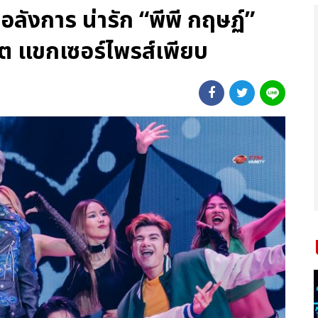
ังการ น่ารัก “พีพี กฤษฏ์”
ิต แขกเซอร์ไพรส์เพียบ