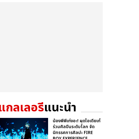
แกลเลอรี
แนะนำ
น้องพีพีเก่งอะ! ผุดไอเดียเก๋
ร่วมศิลปินระดับโลก จัด
นิทรรศการศิลปะ FIRE
BOY EXPERIENCE