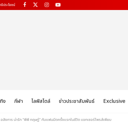
ทธิประโยชน์
เทิง
กีฬา
ไลฟ์สไตล์
ข่าวประชาสัมพันธ์
Exclusive
ลังการ น่ารัก “พีพี กฤษฏ์” กับแฟนมีตครั้งแรกในชีวิต แขกเซอร์ไพรส์เพียบ