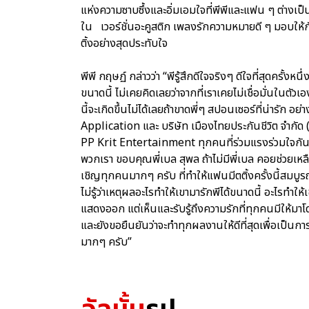
แห่งความซาบซึ้งและอิ่มเอมใจที่พีพีและแฟน ๆ ต่างเป็
ใน เวอร์ชั่นอะคูสติก เพลงรักความหมายดี ๆ มอบให้ก
ติ้งอย่างสุดประทับใจ
พีพี กฤษฏ์ กล่าวว่า “พีรู้สึกดีใจจริงๆ ดีใจที่สุดครั้งหน
ขนาดนี้ ไม่เคยคิดเลยว่าจากที่เราเคยไม่เชื่อมั่นในตัวเอง
นี้จะเกิดขึ้นไม่ได้เลยถ้าขาดพี่ๆ สปอนเซอร์ที่น่ารัก อ
Application และ บริษัท เมืองไทยประกันชีวิต จำกัด (
PP Krit Entertainment ทุกคนที่ร่วมแรงร่วมใจกัน
พวกเรา ขอบคุณพี่เบล สุพล ถ้าไม่มีพี่เบล คอยช่วยเหล
เชิญทุกคนมากๆ ครับ ที่ทำให้แฟนมีตติ้งครั้งนี้สมบู
ไม่รู้ว่าเหตุผลอะไรทำให้เขามารักพีได้ขนาดนี้ อะไรทำให
แสดงออก แต่เห็นและรับรู้ถึงความรักที่ทุกคนมีให้มาโ
และยังขอยืนยันว่าจะทำทุกผลงานให้ดีที่สุดเพื่อเป็น
มากๆ ครับ”