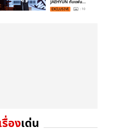
JAEHYUN กับแฟน...
EXCLUSIVE
: 10
เรื่อง
เด่น