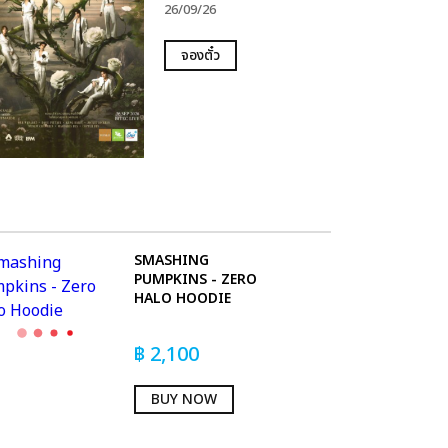
26/09/26
จองตั๋ว
SMASHING
PUMPKINS - ZERO
HALO HOODIE
฿
2,100
BUY NOW