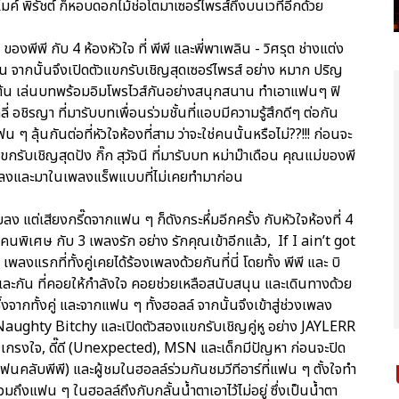
ค์ พิรัชต์ ก็หอบดอกไม้ช่อโตมาเซอร์ไพรส์ถึงบนเวทีอีกด้วย
งพีพี กับ 4 ห้องหัวใจ ที่ พีพี และพี่พาเพลิน - วิศรุต ช่างแต่ง
ก่อน จากนั้นจึงเปิดตัวแขกรับเชิญสุดเซอร์ไพรส์ อย่าง หมาก ปริญ
และเต้น เล่นบทพร้อมอิมโพรไวส์กันอย่างสนุกสนาน ทำเอาแฟนๆ ฟิ
 อชิรญา ที่มารับบทเพื่อนร่วมชั้นที่แอบมีความรู้สึกดีๆ ต่อกัน
 ลุ้นกันต่อที่หัวใจห้องที่สาม ว่าจะใช่คนนั้นหรือไม่??!!! ก่อนจะ
กรับเชิญสุดปัง กิ๊ก สุวัจนี ที่มารับบท หม่าม๊าเดือน คุณแม่ของพี
พลงและมาในเพลงแร็พแบบที่ไม่เคยทำมาก่อน
 แต่เสียงกรี๊ดจากแฟน ๆ ก็ดังกระหึ่มอีกครั้ง กับหัวใจห้องที่ 4
นพิเศษ กับ 3 เพลงรัก อย่าง รักคุณเข้าอีกแล้ว, If I ain’t got
รกที่ทั้งคู่เคยได้ร้องเพลงด้วยกันที่นี่ โดยทั้ง พีพี และ บิ
ันและกัน ที่คอยให้กำลังใจ คอยช่วยเหลือสนับสนุน และเดินทางด้วย
งจากทั้งคู่ และจากแฟน ๆ ทั้งฮอลล์ จากนั้นจึงเข้าสู่ช่วงเพลง
aughty Bitchy และเปิดตัวสองแขกรับเชิญคู่หู อย่าง JAYLERR
ง เกรงใจ, ดี๊ดี (Unexpected), MSN และเด็กมีปัญหา ก่อนจะปิด
กแฟนคลับพีพี) และผู้ชมในฮอลล์ร่วมกันชมวีทีอาร์ที่แฟน ๆ ตั้งใจทำ
วรวมถึงแฟน ๆ ในฮอลล์ถึงกับกลั้นน้ำตาเอาไว้ไม่อยู่ ซึ่งเป็นน้ำตา