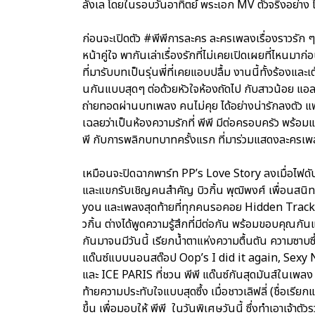
ลังเล โดยในรอบวันอาทิตย์ พระเอก MV ตัวจริงอย่าง ไม
ก่อนจะเปิดตัว #พีพีการละคร ละครเพลงเรื่องราวรัก ๆ ขอ
หน้าคู่ใจ พากันเล่าเรื่องรักที่ไม่เคยเปิดเผยที่ไหนมา
ที่มารับบทเป็นรุ่นพี่ที่เคยแอบปลื้ม งานนี้ทั้งร้อง
นกันแบบสุดๆ ต่อด้วยหัวใจห้องถัดไป กับสาวน้อย แอลลี่
ถ่ายทอดผ่านบทเพลง คนไม่คุย ได้อย่างน่ารักลงตัว แฟน ๆ
เฉลยว่าเป็นห้องความรักที่ พีพี มีต่อครอบครัว พร้อมแข
พี กับการพลิกบทบาทครั้งแรก ที่มาร่วมแสดงละครเ
เหมือนจะปิดฉากพาร์ท PP’s Love Story ลงเมื่อไฟดับลง
และแขกรับเชิญคนสำคัญ บิวกิ้น พุฒิพงศ์ เพื่อนสนิทค
you และเพลงสุดท้ายที่ทุกคนรอคอย Hidden Track เพลงแ
วกิ้น ต่างได้พูดความรู้สึกที่มีต่อกัน พร้อมขอบคุณก
กันมาจนมีวันนี้ เรียกน้ำตาแห่งความตื้นตัน ความซาบซึ้
แด๊นซ์แบบนอนสต๊อป Oop’s I did it again, Sexy N
และ ICE PARIS ที่ชวน พีพี แด๊นซ์กันสุดมันส์ในเพล
ท้ายความประทับใจแบบสุดซึ้ง เมื่อชาวเลิฟลี่ (ชื่อเรีย
ขึ้น เพื่อมอบให้ พีพี ในวันพิเศษวันนี้ ซึ่งทำเอาเจ้าตั