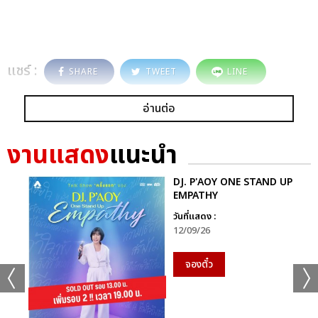
แชร์ :
SHARE
TWEET
LINE
อ่านต่อ
งานแสดง
แนะนำ
DJ. P'AOY ONE STAND UP
EMPATHY
วันที่แสดง :
12/09/26
จองตั๋ว