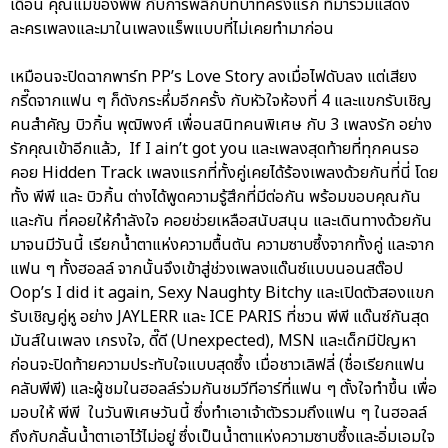
เดือน คุณแม่ของพีพี กับการพลิกบทบาทครั้งแรก ที่มาร่วมแสดง
ละครเพลงและมาในเพลงแร็พแบบที่ไม่เคยทำมาก่อน
เหมือนจะปิดฉากพาร์ท PP’s Love Story ลงเมื่อไฟดับลง แต่เสียง
กรี๊ดจากแฟน ๆ ก็ดังกระหึ่มอีกครั้ง กับหัวใจห้องที่ 4 และแขกรับเชิญ
คนสำคัญ บิวกิ้น พุฒิพงศ์ เพื่อนสนิทคนพิเศษ กับ 3 เพลงรัก อย่าง
รักคุณเข้าอีกแล้ว, If I ain’t got you และเพลงสุดท้ายที่ทุกคนรอ
คอย Hidden Track เพลงแรกที่ทั้งคู่เคยได้ร้องเพลงด้วยกันที่นี่ โดย
ทั้ง พีพี และ บิวกิ้น ต่างได้พูดความรู้สึกที่มีต่อกัน พร้อมขอบคุณกัน
และกัน ที่คอยให้กำลังใจ คอยช่วยเหลือสนับสนุน และเดินทางด้วยกัน
มาจนมีวันนี้ เรียกน้ำตาแห่งความตื้นตัน ความซาบซึ้งจากทั้งคู่ และจาก
แฟน ๆ ทั้งฮอลล์ จากนั้นจึงเข้าสู่ช่วงเพลงแด๊นซ์แบบนอนสต๊อป
Oop’s I did it again, Sexy Naughty Bitchy และเปิดตัวสองแขก
รับเชิญคู่หู อย่าง JAYLERR และ ICE PARIS ที่ชวน พีพี แด๊นซ์กันสุด
มันส์ในเพลง เกรงใจ, ดี๊ดี (Unexpected), MSN และเด็กมีปัญหา
ก่อนจะปิดท้ายความประทับใจแบบสุดซึ้ง เมื่อชาวเลิฟลี่ (ชื่อเรียกแฟน
คลับพีพี) และผู้ชมในฮอลล์ร่วมกันชมวีทีอาร์ที่แฟน ๆ ตั้งใจทำขึ้น เพื่อ
มอบให้ พีพี ในวันพิเศษวันนี้ ซึ่งทำเอาเจ้าตัวรวมถึงแฟน ๆ ในฮอลล์
ถึงกับกลั้นน้ำตาเอาไว้ไม่อยู่ ซึ่งเป็นน้ำตาแห่งความซาบซึ้งและอิ่มเอมใจ