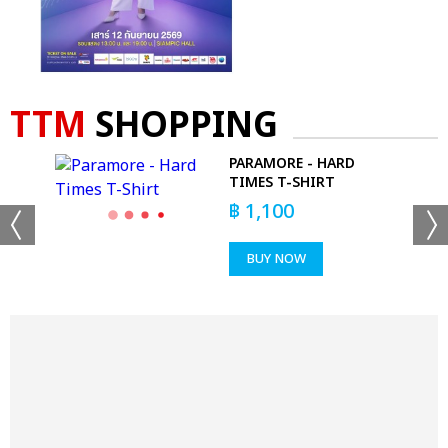
TTM
SHOPPING
 &
PARAMORE - HARD
RT
TIMES T-SHIRT
฿
1,100
BUY NOW