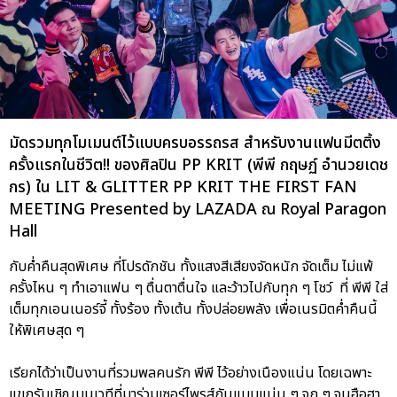
มัดรวมทุกโมเมนต์ไว้แบบครบอรรถรส สำหรับงานแฟนมีตติ้ง
ครั้งแรกในชีวิต!! ของศิลปิน PP KRIT (พีพี กฤษฏ์ อำนวยเดช
กร) ใน LIT & GLITTER PP KRIT THE FIRST FAN
MEETING Presented by LAZADA ณ Royal Paragon
Hall
กับค่ำคืนสุดพิเศษ ที่โปรดักชัน ทั้งแสงสีเสียงจัดหนัก จัดเต็ม ไม่แพ้
ครั้งไหน ๆ ทำเอาแฟน ๆ ตื่นตาตื่นใจ และว้าวไปกับทุก ๆ โชว์ ที่ พีพี ใส่
เต็มทุกเอนเนอร์จี้ ทั้งร้อง ทั้งเต้น ทั้งปล่อยพลัง เพื่อเนรมิตค่ำคืนนี้
ให้พิเศษสุด ๆ
เรียกได้ว่าเป็นงานที่รวมพลคนรัก พีพี ไว้อย่างเนืองแน่น โดยเฉพาะ
แขกรับเชิญบนเวทีที่มาร่วมเซอร์ไพรส์กันแบบแน่น ๆ จุก ๆ จนฮือฮา