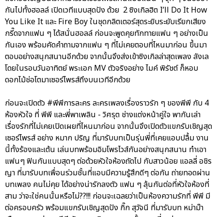
กันไปทั้งฮอลล์ เปิดเวทีแบบสุดปัง ด้วย 2 ซิงเกิลฮิต I’ll Do It How
You Like It และ Fire Boy ในชุดกลิตเตอร์สุดระยิบระยับเรียกเสียง
กรี๊ดจากแฟน ๆ ได้สนั่นฮอลล์ ก่อนจะพูดคุยทักทายแฟน ๆ อย่างเป็น
กันเอง พร้อมคัดคำถามจากแฟน ๆ ที่ไม่เคยตอบที่ไหนมาก่อน ขึ้นมา
ตอบอย่างสนุกสนานอีกด้วย จากนั้นจึงส่งเข้าซิงเกิลล่าสุดเพลง ลังเล
โดยในรอบวันอาทิตย์ พระเอก MV ตัวจริงอย่าง ไมค์ พิรัชต์ ก็หอบ
ดอกไม้ช่อโตมาเซอร์ไพรส์ถึงบนเวทีอีกด้วย
ก่อนจะเปิดตัว #พีพีการละคร ละครเพลงเรื่องราวรัก ๆ ของพีพี กับ 4
ห้องหัวใจ ที่ พีพี และพี่พาเพลิน - วิศรุต ช่างแต่งหน้าคู่ใจ พากันเล่า
เรื่องรักที่ไม่เคยเปิดเผยที่ไหนมาก่อน จากนั้นจึงเปิดตัวแขกรับเชิญสุด
เซอร์ไพรส์ อย่าง หมาก ปริญ ที่มารับบทเป็นรุ่นพี่ที่เคยแอบปลื้ม งาน
นี้ทั้งร้องและเต้น เล่นบทพร้อมอิมโพรไวส์กันอย่างสนุกสนาน ทำเอา
แฟนๆ ฟินกันแบบสุดๆ ต่อด้วยหัวใจห้องถัดไป กับสาวน้อย แอลลี่ อชิร
ญา ที่มารับบทเพื่อนร่วมชั้นที่แอบมีความรู้สึกดีๆ ต่อกัน ถ่ายทอดผ่าน
บทเพลง คนไม่คุย ได้อย่างน่ารักลงตัว แฟน ๆ ลุ้นกันต่อที่หัวใจห้องที่
สาม ว่าจะใช่คนนั้นหรือไม่??!!! ก่อนจะเฉลยว่าเป็นห้องความรักที่ พีพี มี
ต่อครอบครัว พร้อมแขกรับเชิญสุดปัง กิ๊ก สุวัจนี ที่มารับบท หม่าม๊า