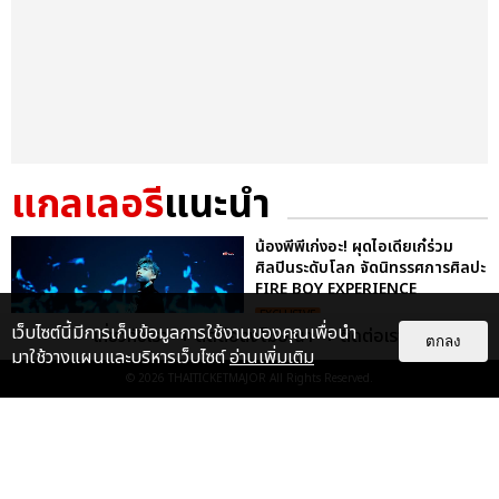
แกลเลอรี
แนะนำ
น้องพีพีเก่งอะ! ผุดไอเดียเก๋ร่วม
ศิลปินระดับโลก จัดนิทรรศการศิลปะ
FIRE BOY EXPERIENCE
EXCLUSIVE
เว็บไซต์นี้มีการเก็บข้อมูลการใช้งานของคุณเพื่อนำ
เกี่ยวกับเรา
ติดต่อลงโฆษณา
ติดต่อเรา
ตกลง
มาใช้วางแผนและบริหารเว็บไซต์
อ่านเพิ่มเติม
© 2026
THAITICKETMAJOR
All Rights Reserved.
แค่แอร์พอร์ตลุคก็สับไม่ไหวแล้ว!
พีพี กฤษฏ์ บินลัดฟ้าร่วมงาน PARIS
FASHION WEEK พร้อมถ่...
EXCLUSIVE