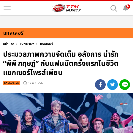
N
แกลเลอรี
หน้าแรก
exclusive
แกลเลอรี
ประมวลภาพความจัดเต็ม อลังการ น่ารัก
“พีพี กฤษฏ์” กับแฟนมีตครั้งแรกในชีวิต
แขกเซอร์ไพรส์เพียบ
EXCLUSIVE
: 7 มี.ค. 2566