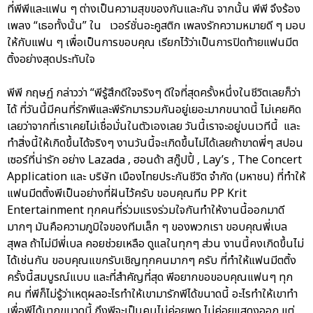
ที่พีพีและแฟน ๆ ต่างเป็นความสุขของกันและกัน จากนั้น พีพี จึงร้อง
เพลง “เธอทั้งนั้น” ใน เวอร์ชั่นอะคูสติก เพลงรักความหมายดี ๆ มอบ
ให้กับแฟน ๆ เพื่อเป็นการขอบคุณ เรียกไว้ว่าเป็นการปิดท้ายแฟนมีต
ติ้งอย่างสุดประทับใจ
พีพี กฤษฏ์ กล่าวว่า “พีรู้สึกดีใจจริงๆ ดีใจที่สุดครั้งหนึ่งในชีวิตเลยก็ว่า
ได้ ที่วันนี้มีคนที่รักพีและพีรักมารวมกันอยู่เยอะมากขนาดนี้ ไม่เคยคิด
เลยว่าจากที่เราเคยไม่เชื่อมั่นในตัวเองเลย วันนี้เราจะอยู่บนเวทีนี้ และ
ทำสิ่งนี้ให้เกิดขึ้นได้จริงๆ งานวันนี้จะเกิดขึ้นไม่ได้เลยถ้าขาดพี่ๆ สปอน
เซอร์ที่น่ารัก อย่าง Lazada , ฮอนด้า สกู๊ปปี้ , Lay’s , The Concert
Application และ บริษัท เมืองไทยประกันชีวิต จำกัด (มหาชน) ที่ทำให้
แฟนมีตติ้งพีเป็นอย่างที่ฝันไว้ครับ ขอบคุณทีม PP Krit
Entertainment ทุกคนที่ร่วมแรงร่วมใจกันทำให้งานนี้ออกมาดี
มากๆ มันคือความภูมิใจของทีมเล็ก ๆ ของพวกเรา ขอบคุณพี่เบล
สุพล ถ้าไม่มีพี่เบล คอยช่วยเหลือ ดูแลในทุกๆ ส่วน งานนี้คงเกิดขึ้นไม่
ได้เช่นกัน ขอบคุณแขกรับเชิญทุกคนมากๆ ครับ ที่ทำให้แฟนมีตติ้ง
ครั้งนี้สมบูรณ์แบบ และที่สำคัญที่สุด พีอยากขอขอบคุณแฟนๆ ทุก
คน ที่พีก็ไม่รู้ว่าเหตุผลอะไรทำให้เขามารักพีได้ขนาดนี้ อะไรทำให้เขาทำ
เพื่อพีได้มากขนาดนี้ ถึงพีจะเป็นคนไม่ค่อยพูด ไม่ค่อยแสดงออก แต่