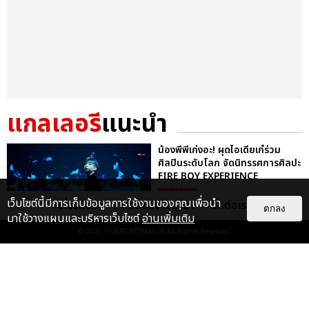
แกลเลอรี
แนะนำ
น้องพีพีเก่งอะ! ผุดไอเดียเก๋ร่วม
ศิลปินระดับโลก จัดนิทรรศการศิลปะ
FIRE BOY EXPERIENCE
EXCLUSIVE
เว็บไซต์นี้มีการเก็บข้อมูลการใช้งานของคุณเพื่อนำ
เกี่ยวกับเรา
ติดต่อลงโฆษณา
ติดต่อเรา
ตกลง
มาใช้วางแผนและบริหารเว็บไซต์
อ่านเพิ่มเติม
© 2026
THAITICKETMAJOR
All Rights Reserved.
แค่แอร์พอร์ตลุคก็สับไม่ไหวแล้ว!
พีพี กฤษฏ์ บินลัดฟ้าร่วมงาน PARIS
FASHION WEEK พร้อมถ่...
EXCLUSIVE