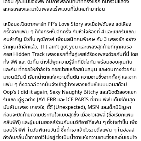
เดือน คุณแม่ของพีพี กับการพลิกบทบาทครั้งแรก ที่มาร่วมแสดง
ละครเพลงและมาในเพลงแร็พแบบที่ไม่เคยทำมาก่อน
เหมือนจะปิดฉากพาร์ท PP’s Love Story ลงเมื่อไฟดับลง แต่เสียง
กรี๊ดจากแฟน ๆ ก็ดังกระหึ่มอีกครั้ง กับหัวใจห้องที่ 4 และแขกรับเชิญ
คนสำคัญ บิวกิ้น พุฒิพงศ์ เพื่อนสนิทคนพิเศษ กับ 3 เพลงรัก อย่าง
รักคุณเข้าอีกแล้ว, If I ain’t got you และเพลงสุดท้ายที่ทุกคนรอ
คอย Hidden Track เพลงแรกที่ทั้งคู่เคยได้ร้องเพลงด้วยกันที่นี่ โดย
ทั้ง พีพี และ บิวกิ้น ต่างได้พูดความรู้สึกที่มีต่อกัน พร้อมขอบคุณกัน
และกัน ที่คอยให้กำลังใจ คอยช่วยเหลือสนับสนุน และเดินทางด้วยกัน
มาจนมีวันนี้ เรียกน้ำตาแห่งความตื้นตัน ความซาบซึ้งจากทั้งคู่ และจาก
แฟน ๆ ทั้งฮอลล์ จากนั้นจึงเข้าสู่ช่วงเพลงแด๊นซ์แบบนอนสต๊อป
Oop’s I did it again, Sexy Naughty Bitchy และเปิดตัวสองแขก
รับเชิญคู่หู อย่าง JAYLERR และ ICE PARIS ที่ชวน พีพี แด๊นซ์กันสุด
มันส์ในเพลง เกรงใจ, ดี๊ดี (Unexpected), MSN และเด็กมีปัญหา
ก่อนจะปิดท้ายความประทับใจแบบสุดซึ้ง เมื่อชาวเลิฟลี่ (ชื่อเรียกแฟน
คลับพีพี) และผู้ชมในฮอลล์ร่วมกันชมวีทีอาร์ที่แฟน ๆ ตั้งใจทำขึ้น เพื่อ
มอบให้ พีพี ในวันพิเศษวันนี้ ซึ่งทำเอาเจ้าตัวรวมถึงแฟน ๆ ในฮอลล์
ถึงกับกลั้นน้ำตาเอาไว้ไม่อยู่ ซึ่งเป็นน้ำตาแห่งความซาบซึ้งและอิ่มเอมใจ