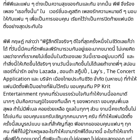
ที่พีพีและแฟน ๆ ต่างเป็นความสุขของกันและกัน จากนั้น พีพี จึงร้อง
เพลง “เธอทั้งนั้น” ใน เวอร์ชั่นอะคูสติก เพลงรักความหมายดี ๆ มอบ
ให้กับแฟน ๆ เพื่อเป็นการขอบคุณ เรียกไว้ว่าเป็นการปิดท้ายแฟนมีต
ติ้งอย่างสุดประทับใจ
พีพี กฤษฏ์ กล่าวว่า “พีรู้สึกดีใจจริงๆ ดีใจที่สุดครั้งหนึ่งในชีวิตเลยก็ว่า
ได้ ที่วันนี้มีคนที่รักพีและพีรักมารวมกันอยู่เยอะมากขนาดนี้ ไม่เคยคิด
เลยว่าจากที่เราเคยไม่เชื่อมั่นในตัวเองเลย วันนี้เราจะอยู่บนเวทีนี้ และ
ทำสิ่งนี้ให้เกิดขึ้นได้จริงๆ งานวันนี้จะเกิดขึ้นไม่ได้เลยถ้าขาดพี่ๆ สปอน
เซอร์ที่น่ารัก อย่าง Lazada , ฮอนด้า สกู๊ปปี้ , Lay’s , The Concert
Application และ บริษัท เมืองไทยประกันชีวิต จำกัด (มหาชน) ที่ทำให้
แฟนมีตติ้งพีเป็นอย่างที่ฝันไว้ครับ ขอบคุณทีม PP Krit
Entertainment ทุกคนที่ร่วมแรงร่วมใจกันทำให้งานนี้ออกมาดี
มากๆ มันคือความภูมิใจของทีมเล็ก ๆ ของพวกเรา ขอบคุณพี่เบล
สุพล ถ้าไม่มีพี่เบล คอยช่วยเหลือ ดูแลในทุกๆ ส่วน งานนี้คงเกิดขึ้นไม่
ได้เช่นกัน ขอบคุณแขกรับเชิญทุกคนมากๆ ครับ ที่ทำให้แฟนมีตติ้ง
ครั้งนี้สมบูรณ์แบบ และที่สำคัญที่สุด พีอยากขอขอบคุณแฟนๆ ทุก
คน ที่พีก็ไม่รู้ว่าเหตุผลอะไรทำให้เขามารักพีได้ขนาดนี้ อะไรทำให้เขาทำ
เพื่อพีได้มากขนาดนี้ ถึงพีจะเป็นคนไม่ค่อยพูด ไม่ค่อยแสดงออก แต่