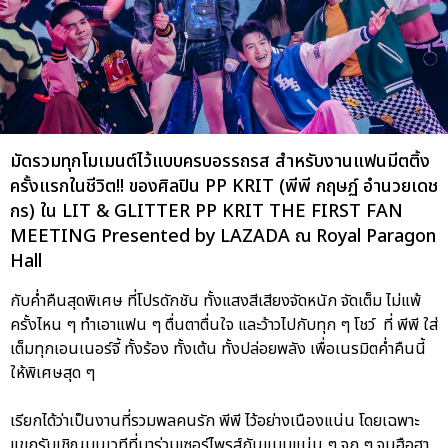
มัดรวมทุกโมเมนต์ไว้แบบครบอรรถรส สำหรับงานแฟนมีตติ้ง
ครั้งแรกในชีวิต!! ของศิลปิน PP KRIT (พีพี กฤษฏ์ อำนวยเดช
กร) ใน LIT & GLITTER PP KRIT THE FIRST FAN
MEETING Presented by LAZADA ณ Royal Paragon
Hall
กับค่ำคืนสุดพิเศษ ที่โปรดักชัน ทั้งแสงสีเสียงจัดหนัก จัดเต็ม ไม่แพ้
ครั้งไหน ๆ ทำเอาแฟน ๆ ตื่นตาตื่นใจ และว้าวไปกับทุก ๆ โชว์ ที่ พีพี ใส่
เต็มทุกเอนเนอร์จี้ ทั้งร้อง ทั้งเต้น ทั้งปล่อยพลัง เพื่อเนรมิตค่ำคืนนี้
ให้พิเศษสุด ๆ
เรียกได้ว่าเป็นงานที่รวมพลคนรัก พีพี ไว้อย่างเนืองแน่น โดยเฉพาะ
แขกรับเชิญบนเวทีที่มาร่วมเซอร์ไพรส์กันแบบแน่น ๆ จุก ๆ จนฮือฮา