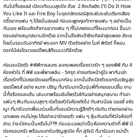
กันไปทั้งฮอลล์ เปิดเวทีแบบสุดปัง ด้วย 2 ซิงเกิลฮิต I’ll Do It How
You Like It และ Fire Boy ในชุดกลิตเตอร์สุดระยิบระยับเรียกเสียง
กรี๊ดจากแฟน ๆ ได้สนั่นฮอลล์ ก่อนจะพูดคุยทักทายแฟน ๆ อย่างเป็น
กันเอง พร้อมคัดคำถามจากแฟน ๆ ที่ไม่เคยตอบที่ไหนมาก่อน ขึ้นมา
ตอบอย่างสนุกสนานอีกด้วย จากนั้นจึงส่งเข้าซิงเกิลล่าสุดเพลง ลังเล
โดยในรอบวันอาทิตย์ พระเอก MV ตัวจริงอย่าง ไมค์ พิรัชต์ ก็หอบ
ดอกไม้ช่อโตมาเซอร์ไพรส์ถึงบนเวทีอีกด้วย
ก่อนจะเปิดตัว #พีพีการละคร ละครเพลงเรื่องราวรัก ๆ ของพีพี กับ 4
ห้องหัวใจ ที่ พีพี และพี่พาเพลิน - วิศรุต ช่างแต่งหน้าคู่ใจ พากันเล่า
เรื่องรักที่ไม่เคยเปิดเผยที่ไหนมาก่อน จากนั้นจึงเปิดตัวแขกรับเชิญสุด
เซอร์ไพรส์ อย่าง หมาก ปริญ ที่มารับบทเป็นรุ่นพี่ที่เคยแอบปลื้ม งาน
นี้ทั้งร้องและเต้น เล่นบทพร้อมอิมโพรไวส์กันอย่างสนุกสนาน ทำเอา
แฟนๆ ฟินกันแบบสุดๆ ต่อด้วยหัวใจห้องถัดไป กับสาวน้อย แอลลี่ อชิร
ญา ที่มารับบทเพื่อนร่วมชั้นที่แอบมีความรู้สึกดีๆ ต่อกัน ถ่ายทอดผ่าน
บทเพลง คนไม่คุย ได้อย่างน่ารักลงตัว แฟน ๆ ลุ้นกันต่อที่หัวใจห้องที่
สาม ว่าจะใช่คนนั้นหรือไม่??!!! ก่อนจะเฉลยว่าเป็นห้องความรักที่ พีพี มี
ต่อครอบครัว พร้อมแขกรับเชิญสุดปัง กิ๊ก สุวัจนี ที่มารับบท หม่าม๊า