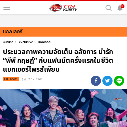
N
แกลเลอรี
หน้าแรก
exclusive
แกลเลอรี
ประมวลภาพความจัดเต็ม อลังการ น่ารัก
“พีพี กฤษฏ์” กับแฟนมีตครั้งแรกในชีวิต
แขกเซอร์ไพรส์เพียบ
EXCLUSIVE
: 7 มี.ค. 2566