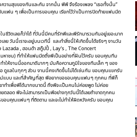
นความสุขของกันและกัน จากนั้น พีพี จึงร้องเพลง “เธอทั้งนั้น”
ับแฟน ๆ เพื่อเป็นการขอบคุณ เรียกไว้ว่าเป็นการปิดท้ายแฟนมีต
ึ่งในชีวิตเลยก็ว่าได้ ที่วันนี้มีคนที่รักพีและพีรักมารวมกันอยู่เยอะมาก
เลย วันนี้เราจะอยู่บนเวทีนี้ และทำสิ่งนี้ให้เกิดขึ้นได้จริงๆ งานวัน
ย่าง Lazada , ฮอนด้า สกู๊ปปี้ , Lay’s , The Concert
มหาชน) ที่ทำให้แฟนมีตติ้งพีเป็นอย่างที่ฝันไว้ครับ ขอบคุณทีม
ทำให้งานนี้ออกมาดีมากๆ มันคือความภูมิใจของทีมเล็ก ๆ ของ
ือ ดูแลในทุกๆ ส่วน งานนี้คงเกิดขึ้นไม่ได้เช่นกัน ขอบคุณแขกรับ
รณ์แบบ และที่สำคัญที่สุด พีอยากขอขอบคุณแฟนๆ ทุกคน ที่พีก็
้เขาทำเพื่อพีได้มากขนาดนี้ ถึงพีจะเป็นคนไม่ค่อยพูด ไม่ค่อย
ดยตลอด พีจะไม่สามารถเป็นพีอย่างทุกวันนี้ได้เลยถ้าขาดทุกคน
การขอบคุณแฟนๆ ที่ติดตาม และจะไม่ทำให้ผิดหวังครับ ขอบคุณ