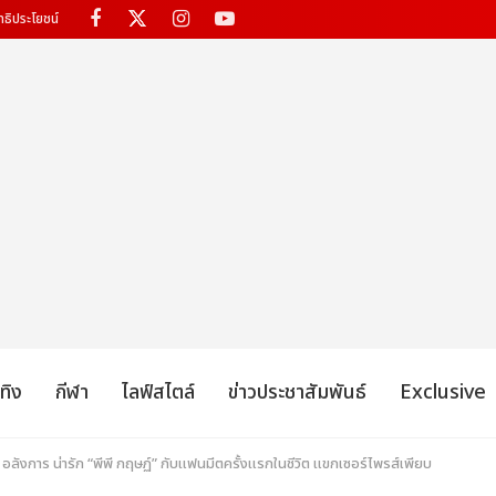
ทธิประโยชน์
เทิง
กีฬา
ไลฟ์สไตล์
ข่าวประชาสัมพันธ์
Exclusive
ลังการ น่ารัก “พีพี กฤษฏ์” กับแฟนมีตครั้งแรกในชีวิต แขกเซอร์ไพรส์เพียบ