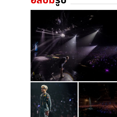
อัลบั้ม
รูป