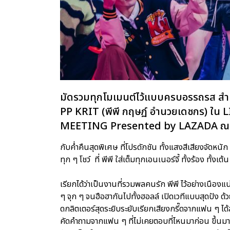
มัดรวมทุกโมเมนต์ไว้แบบครบอรรถรส สำหร
PP KRIT (พีพี กฤษฏ์ อำนวยเดชกร) ใ
MEETING Presented by LAZADA ณ 
กับค่ำคืนสุดพิเศษ ที่โปรดักชัน ทั้งแสงสีเสียงจัดหนัก
ทุก ๆ โชว์ ที่ พีพี ใส่เต็มทุกเอนเนอร์จี้ ทั้งร้อง ทั้งเ
เรียกได้ว่าเป็นงานที่รวมพลคนรัก พีพี ไว้อย่างเนือ
ๆ จุก ๆ จนฮือฮากันไปทั้งฮอลล์ เปิดเวทีแบบสุดปัง ด้
ดกลิตเตอร์สุดระยิบระยับเรียกเสียงกรี๊ดจากแฟน ๆ ไ
คัดคำถามจากแฟน ๆ ที่ไม่เคยตอบที่ไหนมาก่อน ขึ้นมาต