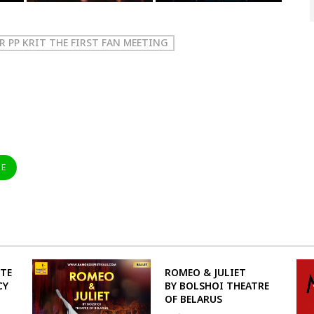
R PP KRIT THE FIRST FAN MEETING
NE
UTE
ROMEO & JULIET
CY
BY BOLSHOI THEATRE
OF BELARUS