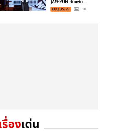
JAEHYUN กับแฟน...
EXCLUSIVE
: 10
เรื่อง
เด่น