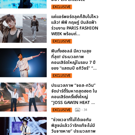
EXCLUSIVE
แค่แอร์พอร์ตลุคก็สับไม่ไหว
แล้ว! พีพี กฤษฏ์ บินลัดฟ้า
ร่วมงาน PARIS FASHION
WEEK พร้อมถ่...
EXCLUSIVE
ฟินทั้งฮอลล์ มีความสุข
ที่สุด! ประมวลภาพ
คอนเสิร์ตใหญ่ในรอบ 7 ปี
ของ “แสตมป์ อภิวัชร์” “...
EXCLUSIVE
ประมวลภาพ “จอส-กวิน”
จัดปาร์ตี้ริมหาดสุดฮอต ใน
คอนเสิร์ตครั้งยิ่งใหญ่
“JOSS GAWIN HEAT ...
EXCLUSIVE
: 34
“ช่วงเวลาที่ไม่ได้เจอกัน
พิสูจน์แล้วว่ารักแท้จะไม่มี
วันจางหาย” ประมวลภาพ