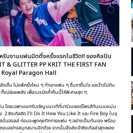
ับงานแฟนมีตติ้งครั้งแรกในชีวิต!! ของศิลปิน
น LIT & GLITTER PP KRIT THE FIRST FAN
Royal Paragon Hall
 จัดเต็ม ไม่แพ้ครั้งไหน ๆ ทำเอาแฟน ๆ ตื่นตาตื่นใจ และว้าวไปกับ
ต้น ทั้งปล่อยพลัง เพื่อเนรมิตค่ำคืนนี้ให้พิเศษสุด ๆ
งแน่น โดยเฉพาะแขกรับเชิญบนเวทีที่มาร่วมเซอร์ไพรส์กันแบบแน่น
วย 2 ซิงเกิลฮิต I’ll Do It How You Like It และ Fire Boy ในชุ
ด้สนั่นฮอลล์ ก่อนจะพูดคุยทักทายแฟน ๆ อย่างเป็นกันเอง พร้อม
อบอย่างสนุกสนานอีกด้วย จากนั้นจึงส่งเข้าซิงเกิลล่าสุดเพลง