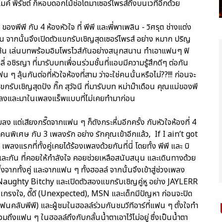
ค์ พิรัชต์ ก็หอบดอกไม้ช่อโตมาเซอร์ไพรส์ถึงบนเวทีอีกด้วย
งพีพี กับ 4 ห้องหัวใจ ที่ พีพี และพี่พาเพลิน - วิศรุต ช่างแต่ง
ก่อน จากนั้นจึงเปิดตัวแขกรับเชิญสุดเซอร์ไพรส์ อย่าง หมาก ปริญ
และเต้น เล่นบทพร้อมอิมโพรไวส์กันอย่างสนุกสนาน ทำเอาแฟนๆ ฟิ
 อชิรญา ที่มารับบทเพื่อนร่วมชั้นที่แอบมีความรู้สึกดีๆ ต่อกัน
 ลุ้นกันต่อที่หัวใจห้องที่สาม ว่าจะใช่คนนั้นหรือไม่??!!! ก่อนจะ
กรับเชิญสุดปัง กิ๊ก สุวัจนี ที่มารับบท หม่าม๊าเดือน คุณแม่ของพี
พลงและมาในเพลงแร็พแบบที่ไม่เคยทำมาก่อน
 แต่เสียงกรี๊ดจากแฟน ๆ ก็ดังกระหึ่มอีกครั้ง กับหัวใจห้องที่ 4
นพิเศษ กับ 3 เพลงรัก อย่าง รักคุณเข้าอีกแล้ว, If I ain’t got
รกที่ทั้งคู่เคยได้ร้องเพลงด้วยกันที่นี่ โดยทั้ง พีพี และ บิ
ันและกัน ที่คอยให้กำลังใจ คอยช่วยเหลือสนับสนุน และเดินทางด้วย
งจากทั้งคู่ และจากแฟน ๆ ทั้งฮอลล์ จากนั้นจึงเข้าสู่ช่วงเพลง
aughty Bitchy และเปิดตัวสองแขกรับเชิญคู่หู อย่าง JAYLERR
ง เกรงใจ, ดี๊ดี (Unexpected), MSN และเด็กมีปัญหา ก่อนจะปิด
กแฟนคลับพีพี) และผู้ชมในฮอลล์ร่วมกันชมวีทีอาร์ที่แฟน ๆ ตั้งใจทำ
วรวมถึงแฟน ๆ ในฮอลล์ถึงกับกลั้นน้ำตาเอาไว้ไม่อยู่ ซึ่งเป็นน้ำตา