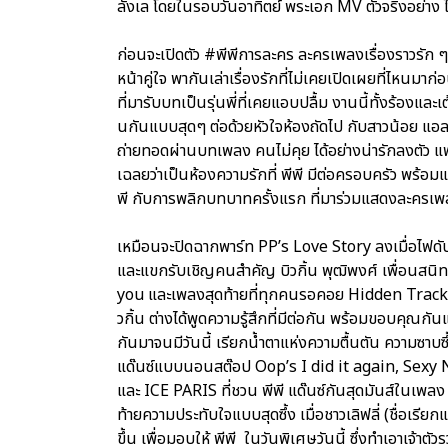
ลังเล โดยในรอบวันอาทิตย์ พระเอก MV ตัวจริงอย่าง ไม
ก่อนจะเปิดตัว #พีพีการละคร ละครเพลงเรื่องราวรัก ๆ ขอ
หน้าคู่ใจ พากันเล่าเรื่องรักที่ไม่เคยเปิดเผยที่ไหนมา
ที่มารับบทเป็นรุ่นพี่ที่เคยแอบปลื้ม งานนี้ทั้งร้อง
นกันแบบสุดๆ ต่อด้วยหัวใจห้องถัดไป กับสาวน้อย แอลลี่
ถ่ายทอดผ่านบทเพลง คนไม่คุย ได้อย่างน่ารักลงตัว แฟน ๆ
เฉลยว่าเป็นห้องความรักที่ พีพี มีต่อครอบครัว พร้อมแข
พี กับการพลิกบทบาทครั้งแรก ที่มาร่วมแสดงละครเ
เหมือนจะปิดฉากพาร์ท PP’s Love Story ลงเมื่อไฟดับลง
และแขกรับเชิญคนสำคัญ บิวกิ้น พุฒิพงศ์ เพื่อนสนิทค
you และเพลงสุดท้ายที่ทุกคนรอคอย Hidden Track เพลงแ
วกิ้น ต่างได้พูดความรู้สึกที่มีต่อกัน พร้อมขอบคุณก
กันมาจนมีวันนี้ เรียกน้ำตาแห่งความตื้นตัน ความซาบซึ้
แด๊นซ์แบบนอนสต๊อป Oop’s I did it again, Sexy N
และ ICE PARIS ที่ชวน พีพี แด๊นซ์กันสุดมันส์ในเพล
ท้ายความประทับใจแบบสุดซึ้ง เมื่อชาวเลิฟลี่ (ชื่อเรีย
ขึ้น เพื่อมอบให้ พีพี ในวันพิเศษวันนี้ ซึ่งทำเอาเจ้าตั