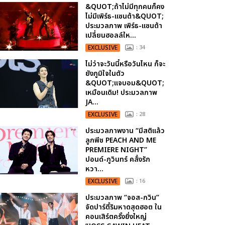
&QUOT;ถ้าไม่มีทุกคนก็คง
ไม่มีเพิร์ธ-แซนต้า&QUOT;
ประมวลภาพ เพิร์ธ-แซนต้า
เปลี่ยนฮอลล์ให...
EXCLUSIVE
: 34
ไม่ว่าจะวันนี้หรือวันไหน ก็จะ
ยังภูมิใจในตัว
&QUOT;แจบอม&QUOT;
เหมือนเดิม! ประมวลภาพ
JA...
EXCLUSIVE
: 28
ประมวลภาพงาน “มีสติแล้ว
ลูกพีช PEACH AND ME
PREMIERE NIGHT”
ปอนด์-ภูวินทร์ คลั่งรัก
หวา...
EXCLUSIVE
: 16
ประมวลภาพ “จอส-กวิน”
จัดปาร์ตี้ริมหาดสุดฮอต ใน
คอนเสิร์ตครั้งยิ่งใหญ่