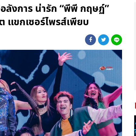
ังการ น่ารัก “พีพี กฤษฏ์”
ิต แขกเซอร์ไพรส์เพียบ