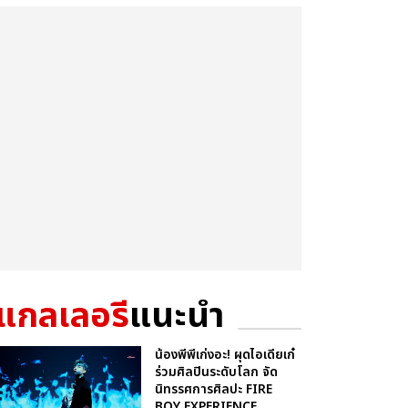
แกลเลอรี
แนะนำ
น้องพีพีเก่งอะ! ผุดไอเดียเก๋
ร่วมศิลปินระดับโลก จัด
นิทรรศการศิลปะ FIRE
BOY EXPERIENCE