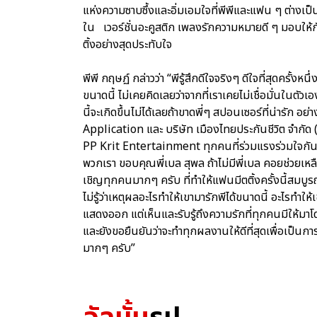
แห่งความซาบซึ้งและอิ่มเอมใจที่พีพีและแฟน ๆ ต่างเป็
ใน เวอร์ชั่นอะคูสติก เพลงรักความหมายดี ๆ มอบให้ก
ติ้งอย่างสุดประทับใจ
พีพี กฤษฏ์ กล่าวว่า “พีรู้สึกดีใจจริงๆ ดีใจที่สุดครั้งหน
ขนาดนี้ ไม่เคยคิดเลยว่าจากที่เราเคยไม่เชื่อมั่นในตัวเอง
นี้จะเกิดขึ้นไม่ได้เลยถ้าขาดพี่ๆ สปอนเซอร์ที่น่ารัก อ
Application และ บริษัท เมืองไทยประกันชีวิต จำกัด (
PP Krit Entertainment ทุกคนที่ร่วมแรงร่วมใจกัน
พวกเรา ขอบคุณพี่เบล สุพล ถ้าไม่มีพี่เบล คอยช่วยเหล
เชิญทุกคนมากๆ ครับ ที่ทำให้แฟนมีตติ้งครั้งนี้สมบู
ไม่รู้ว่าเหตุผลอะไรทำให้เขามารักพีได้ขนาดนี้ อะไรทำให
แสดงออก แต่เห็นและรับรู้ถึงความรักที่ทุกคนมีให้มาโ
และยังขอยืนยันว่าจะทำทุกผลงานให้ดีที่สุดเพื่อเป็น
มากๆ ครับ”