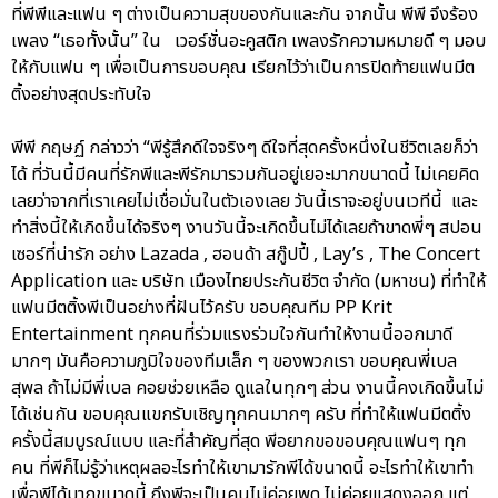
ที่พีพีและแฟน ๆ ต่างเป็นความสุขของกันและกัน จากนั้น พีพี จึงร้อง
เพลง “เธอทั้งนั้น” ใน เวอร์ชั่นอะคูสติก เพลงรักความหมายดี ๆ มอบ
ให้กับแฟน ๆ เพื่อเป็นการขอบคุณ เรียกไว้ว่าเป็นการปิดท้ายแฟนมีต
ติ้งอย่างสุดประทับใจ
พีพี กฤษฏ์ กล่าวว่า “พีรู้สึกดีใจจริงๆ ดีใจที่สุดครั้งหนึ่งในชีวิตเลยก็ว่า
ได้ ที่วันนี้มีคนที่รักพีและพีรักมารวมกันอยู่เยอะมากขนาดนี้ ไม่เคยคิด
เลยว่าจากที่เราเคยไม่เชื่อมั่นในตัวเองเลย วันนี้เราจะอยู่บนเวทีนี้ และ
ทำสิ่งนี้ให้เกิดขึ้นได้จริงๆ งานวันนี้จะเกิดขึ้นไม่ได้เลยถ้าขาดพี่ๆ สปอน
เซอร์ที่น่ารัก อย่าง Lazada , ฮอนด้า สกู๊ปปี้ , Lay’s , The Concert
Application และ บริษัท เมืองไทยประกันชีวิต จำกัด (มหาชน) ที่ทำให้
แฟนมีตติ้งพีเป็นอย่างที่ฝันไว้ครับ ขอบคุณทีม PP Krit
Entertainment ทุกคนที่ร่วมแรงร่วมใจกันทำให้งานนี้ออกมาดี
มากๆ มันคือความภูมิใจของทีมเล็ก ๆ ของพวกเรา ขอบคุณพี่เบล
สุพล ถ้าไม่มีพี่เบล คอยช่วยเหลือ ดูแลในทุกๆ ส่วน งานนี้คงเกิดขึ้นไม่
ได้เช่นกัน ขอบคุณแขกรับเชิญทุกคนมากๆ ครับ ที่ทำให้แฟนมีตติ้ง
ครั้งนี้สมบูรณ์แบบ และที่สำคัญที่สุด พีอยากขอขอบคุณแฟนๆ ทุก
คน ที่พีก็ไม่รู้ว่าเหตุผลอะไรทำให้เขามารักพีได้ขนาดนี้ อะไรทำให้เขาทำ
เพื่อพีได้มากขนาดนี้ ถึงพีจะเป็นคนไม่ค่อยพูด ไม่ค่อยแสดงออก แต่