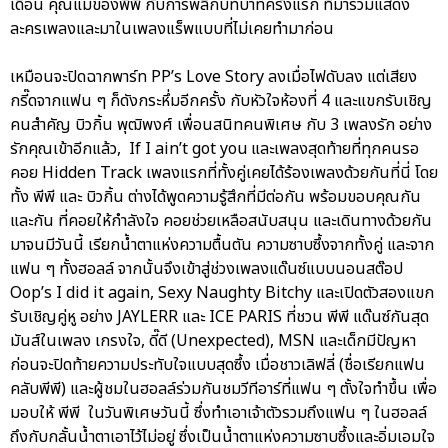
เดือน คุณแม่ของพีพี กับการพลิกบทบาทครั้งแรก ที่มาร่วมแสดง
ละครเพลงและมาในเพลงแร็พแบบที่ไม่เคยทำมาก่อน
เหมือนจะปิดฉากพาร์ท PP’s Love Story ลงเมื่อไฟดับลง แต่เสียง
กรี๊ดจากแฟน ๆ ก็ดังกระหึ่มอีกครั้ง กับหัวใจห้องที่ 4 และแขกรับเชิญ
คนสำคัญ บิวกิ้น พุฒิพงศ์ เพื่อนสนิทคนพิเศษ กับ 3 เพลงรัก อย่าง
รักคุณเข้าอีกแล้ว, If I ain’t got you และเพลงสุดท้ายที่ทุกคนรอ
คอย Hidden Track เพลงแรกที่ทั้งคู่เคยได้ร้องเพลงด้วยกันที่นี่ โดย
ทั้ง พีพี และ บิวกิ้น ต่างได้พูดความรู้สึกที่มีต่อกัน พร้อมขอบคุณกัน
และกัน ที่คอยให้กำลังใจ คอยช่วยเหลือสนับสนุน และเดินทางด้วยกัน
มาจนมีวันนี้ เรียกน้ำตาแห่งความตื้นตัน ความซาบซึ้งจากทั้งคู่ และจาก
แฟน ๆ ทั้งฮอลล์ จากนั้นจึงเข้าสู่ช่วงเพลงแด๊นซ์แบบนอนสต๊อป
Oop’s I did it again, Sexy Naughty Bitchy และเปิดตัวสองแขก
รับเชิญคู่หู อย่าง JAYLERR และ ICE PARIS ที่ชวน พีพี แด๊นซ์กันสุด
มันส์ในเพลง เกรงใจ, ดี๊ดี (Unexpected), MSN และเด็กมีปัญหา
ก่อนจะปิดท้ายความประทับใจแบบสุดซึ้ง เมื่อชาวเลิฟลี่ (ชื่อเรียกแฟน
คลับพีพี) และผู้ชมในฮอลล์ร่วมกันชมวีทีอาร์ที่แฟน ๆ ตั้งใจทำขึ้น เพื่อ
มอบให้ พีพี ในวันพิเศษวันนี้ ซึ่งทำเอาเจ้าตัวรวมถึงแฟน ๆ ในฮอลล์
ถึงกับกลั้นน้ำตาเอาไว้ไม่อยู่ ซึ่งเป็นน้ำตาแห่งความซาบซึ้งและอิ่มเอมใจ