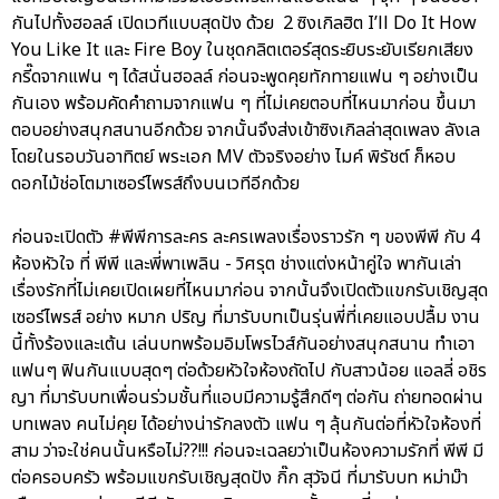
กันไปทั้งฮอลล์ เปิดเวทีแบบสุดปัง ด้วย 2 ซิงเกิลฮิต I’ll Do It How
You Like It และ Fire Boy ในชุดกลิตเตอร์สุดระยิบระยับเรียกเสียง
กรี๊ดจากแฟน ๆ ได้สนั่นฮอลล์ ก่อนจะพูดคุยทักทายแฟน ๆ อย่างเป็น
กันเอง พร้อมคัดคำถามจากแฟน ๆ ที่ไม่เคยตอบที่ไหนมาก่อน ขึ้นมา
ตอบอย่างสนุกสนานอีกด้วย จากนั้นจึงส่งเข้าซิงเกิลล่าสุดเพลง ลังเล
โดยในรอบวันอาทิตย์ พระเอก MV ตัวจริงอย่าง ไมค์ พิรัชต์ ก็หอบ
ดอกไม้ช่อโตมาเซอร์ไพรส์ถึงบนเวทีอีกด้วย
ก่อนจะเปิดตัว #พีพีการละคร ละครเพลงเรื่องราวรัก ๆ ของพีพี กับ 4
ห้องหัวใจ ที่ พีพี และพี่พาเพลิน - วิศรุต ช่างแต่งหน้าคู่ใจ พากันเล่า
เรื่องรักที่ไม่เคยเปิดเผยที่ไหนมาก่อน จากนั้นจึงเปิดตัวแขกรับเชิญสุด
เซอร์ไพรส์ อย่าง หมาก ปริญ ที่มารับบทเป็นรุ่นพี่ที่เคยแอบปลื้ม งาน
นี้ทั้งร้องและเต้น เล่นบทพร้อมอิมโพรไวส์กันอย่างสนุกสนาน ทำเอา
แฟนๆ ฟินกันแบบสุดๆ ต่อด้วยหัวใจห้องถัดไป กับสาวน้อย แอลลี่ อชิร
ญา ที่มารับบทเพื่อนร่วมชั้นที่แอบมีความรู้สึกดีๆ ต่อกัน ถ่ายทอดผ่าน
บทเพลง คนไม่คุย ได้อย่างน่ารักลงตัว แฟน ๆ ลุ้นกันต่อที่หัวใจห้องที่
สาม ว่าจะใช่คนนั้นหรือไม่??!!! ก่อนจะเฉลยว่าเป็นห้องความรักที่ พีพี มี
ต่อครอบครัว พร้อมแขกรับเชิญสุดปัง กิ๊ก สุวัจนี ที่มารับบท หม่าม๊า