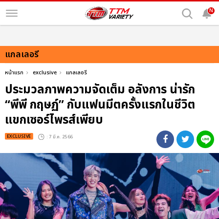
N
แกลเลอรี
หน้าแรก
exclusive
แกลเลอรี
ประมวลภาพความจัดเต็ม อลังการ น่ารัก
“พีพี กฤษฏ์” กับแฟนมีตครั้งแรกในชีวิต
แขกเซอร์ไพรส์เพียบ
EXCLUSIVE
: 7 มี.ค. 2566