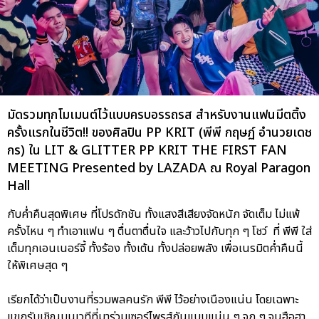
มัดรวมทุกโมเมนต์ไว้แบบครบอรรถรส สำหรับงานแฟนมีตติ้ง
ครั้งแรกในชีวิต!! ของศิลปิน PP KRIT (พีพี กฤษฏ์ อำนวยเดช
กร) ใน LIT & GLITTER PP KRIT THE FIRST FAN
MEETING Presented by LAZADA ณ Royal Paragon
Hall
กับค่ำคืนสุดพิเศษ ที่โปรดักชัน ทั้งแสงสีเสียงจัดหนัก จัดเต็ม ไม่แพ้
ครั้งไหน ๆ ทำเอาแฟน ๆ ตื่นตาตื่นใจ และว้าวไปกับทุก ๆ โชว์ ที่ พีพี ใส่
เต็มทุกเอนเนอร์จี้ ทั้งร้อง ทั้งเต้น ทั้งปล่อยพลัง เพื่อเนรมิตค่ำคืนนี้
ให้พิเศษสุด ๆ
เรียกได้ว่าเป็นงานที่รวมพลคนรัก พีพี ไว้อย่างเนืองแน่น โดยเฉพาะ
แขกรับเชิญบนเวทีที่มาร่วมเซอร์ไพรส์กันแบบแน่น ๆ จุก ๆ จนฮือฮา