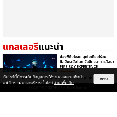
แกลเลอรี
แนะนำ
น้องพีพีเก่งอะ! ผุดไอเดียเก๋ร่วม
ศิลปินระดับโลก จัดนิทรรศการศิลปะ
FIRE BOY EXPERIENCE
EXCLUSIVE
เว็บไซต์นี้มีการเก็บข้อมูลการใช้งานของคุณเพื่อนำ
เกี่ยวกับเรา
ติดต่อลงโฆษณา
ติดต่อเรา
ตกลง
มาใช้วางแผนและบริหารเว็บไซต์
อ่านเพิ่มเติม
© 2026
THAITICKETMAJOR
All Rights Reserved.
แค่แอร์พอร์ตลุคก็สับไม่ไหวแล้ว!
พีพี กฤษฏ์ บินลัดฟ้าร่วมงาน PARIS
FASHION WEEK พร้อมถ่...
EXCLUSIVE