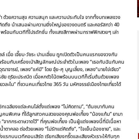
ว่า ด้วยความสุข ความสนุก และความประทับใจ จากทั้งบทเพลงวง
ายคิดถึง นำเสนอผ่านความยิ่งใหญ่ของวงดนตรี และคอรัสกว่า 40
 พร้อมกับเวทีที่โปรดักชั่น ทั้งแสงสีภาพผ่านกราฟฟิกสวยๆ เล่า
์ เมื่อ เจี๊ยบ-วัชระ ปานเอี่ยม ถูกเปิดตัวเป็นคนแรกของวงกับ
มาพร้อมกับเครื่องเป่าสัญลักษณ์ประจำตัวในเพลง “เธอกับฉันกับคน
ทีวุฒาจารย์, เพลง“แค่มี” โดย จุ้ย-ศุ บุญเลี้ยง, เพลง“นายไข่เจียว”
ชัย ดุริยะประณีต เมื่อหกตัวโน้ตพร้อมบนเวทีก็เริ่มต้นด้วยเพลง
่ยวละไม” ที่ชวนคนเที่ยวไทย 365 วัน มหัศจรรย์เมืองไทยเที่ยวได้
ิกเฉลียงแต่ละคนไล่ตั้งแต่เพลง “ไม่คิดถาม”, “ต้นชบากับคน
ชิญคนพิเศษ ที่ได้ลูกสาวคนสวยของคุณพ่อเกี๊ยง “น้องแก้ม” ยามา
จากกระดาษวาดไว้” ที่คุณพ่อเกี๊ยง เป็นผู้แต่งเพลงนี้ที่มีเนื้อหา
ำตาคลอ ต่อด้วยเพลง “ไม่รักแต่คิดถึง”, “ใจเย็นน้องชาย”, และ
รั้งแรกบนเวทีคอนเสิร์ต เรียกเสียงกรี๊ดและเสียงหัวเราะให้กับทุก