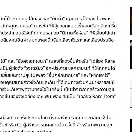
ต้นไม้” ฌานดนู ไล้ทอง และ “ต้นน้ำ” ญาณกร ไล้ทอง ในเพลง
ฉันหมุนรอบเธอ” เวอร์ชั่นที่พี่จุ้ยออกแบบแร็พสดเรียกเสียงกรี๊ด
ระจำคอนเสิร์ตที่ทุกคนรอคอย “นิทานหิ่งห้อย” ที่พี่เจี๊ยบได้เล่า
ลียงคนอื่นผ่านบทเพลงนี้ เรียกเสียงหัวเราะ และเสียงปรบมือ
นไม้” และ “ยังคงเอกเขนก” เพลงที่แต่งขึ้นสำหรับ “เฉลียง Rare
ะเป็นผู้ก่อตั้ง “วงเฉลียง” จิก-ประภาส ชลศรานนท์ ที่ให้ทุกคนได้
อยยิ้มและความสุขในเพลง “อื่นๆอีกมากมาย” และ “ฝากเอาไว้”
อบคุณสมาชิกวงซึ่งกันและกัน ที่ได้เดินทางร่วมกันมาหลายสิบปี
่วมเก็บภาพความทรงใจในครั้งนี้ เป็นช่วงเวลาที่สร้างความสุข
่ได้เกิดขึ้นของวงเฉลียงและแฟนเพลง สมเป็น “เฉลียง Rare Item”
ารท่องเที่ยวแห่งประเทศไทย ที่ร่วมสร้างปรากฏการณ์อีกครั้งใน
้นซ์ หรือ CI ผู้สร้างสรรค์ผลงานในครั้งนี้ สำหรับภาพความสุข
ok.com/Chaliangrareitem