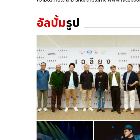
อัลบั้ม
รูป