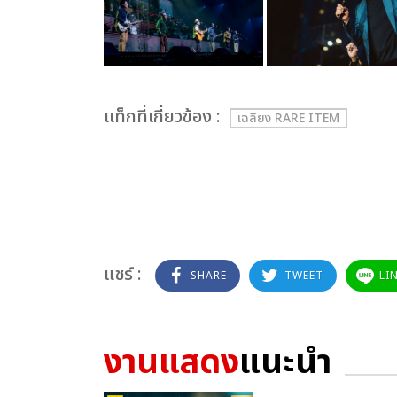
เเท็กที่เกี่ยวข้อง :
เฉลียง RARE ITEM
แชร์ :
SHARE
TWEET
LI
งานแสดง
แนะนำ