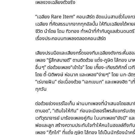
เพลงวงเฉลียงตัวจริง
“เฉลียง Rare Item” คอนเสิร์ต อัดแน่นสามชั่วโมงก
เฉลียง ที่คัดสรรมากจากทุกอัลบั้ม ให้ทีมเฉลียงได้ห
ชีวิต นำโดย โดม ทิวทอง ทำหน้าที่กำกับดูแลส่วนดนตรี
เรื่องประกอบบทเพลงตลอดคอนเสิร์ต
เสียงปรบมือและเสียงกรี๊ดของทีมเฉลียงดังกระหึ่มฮอลล
เพลง “รู้สึกสบายดี” ตามติดด้วย แต๋ง-ภูษิต ไล้ทอง 
อื่นๆ” ต่อด้วยเพลง“เข้าใจ” โดย เกี๊ยง-เกียรติศักดิ์ เว
โดย ดี้-นิติพงษ์ ห่อนาค และเพลง“ง่ายๆ” โดย นก-ฉัตร
“เร่ขายฝัน” ต่อเนื่องด้วย “เอกเขนก” และเพลงฮิต “เที
ทุกวัน
ต่อด้วยช่วงแรร์ไอเท็ม ผ่านบทเพลงที่นำเสนอโดยสมาช
ตาบอด”, “เติมใจให้กัน” ก่อนจะมีเซอร์ไพรส์แขกรับเ
เวทีวุฒาจารย์ มาร้องเพลงคู่กัน ในบทเพลง“ยังมี” และ “
พ่อและลูก สร้างความประทับใจทำให้คนในฮอลล์ถึงกับน้
เพลง “กุ๊กไก่” ที่แต๋ง ภูษิต ไล้ทอง ได้เป็นนักร้องนำค