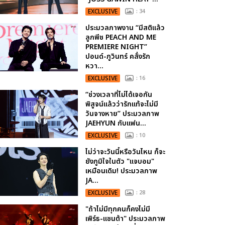
EXCLUSIVE
: 34
ประมวลภาพงาน “มีสติแล้ว
ลูกพีช PEACH AND ME
PREMIERE NIGHT”
ปอนด์-ภูวินทร์ คลั่งรัก
หวา...
EXCLUSIVE
: 16
“ช่วงเวลาที่ไม่ได้เจอกัน
พิสูจน์แล้วว่ารักแท้จะไม่มี
วันจางหาย” ประมวลภาพ
JAEHYUN กับแฟน...
EXCLUSIVE
: 10
ไม่ว่าจะวันนี้หรือวันไหน ก็จะ
ยังภูมิใจในตัว "แจบอม"
เหมือนเดิม! ประมวลภาพ
JA...
EXCLUSIVE
: 28
"ถ้าไม่มีทุกคนก็คงไม่มี
เพิร์ธ-แซนต้า" ประมวลภาพ