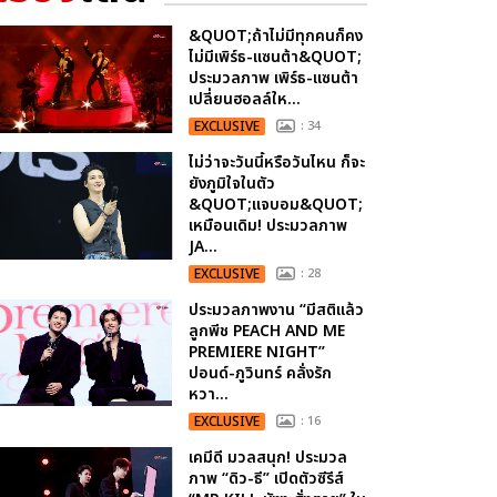
&QUOT;ถ้าไม่มีทุกคนก็คง
ไม่มีเพิร์ธ-แซนต้า&QUOT;
ประมวลภาพ เพิร์ธ-แซนต้า
เปลี่ยนฮอลล์ให...
EXCLUSIVE
: 34
ไม่ว่าจะวันนี้หรือวันไหน ก็จะ
ยังภูมิใจในตัว
&QUOT;แจบอม&QUOT;
เหมือนเดิม! ประมวลภาพ
JA...
EXCLUSIVE
: 28
ประมวลภาพงาน “มีสติแล้ว
ลูกพีช PEACH AND ME
PREMIERE NIGHT”
ปอนด์-ภูวินทร์ คลั่งรัก
หวา...
EXCLUSIVE
: 16
เคมีดี มวลสนุก! ประมวล
ภาพ “ดิว-ธี” เปิดตัวซีรีส์