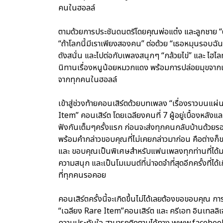
คนในฮอลล์
ตามด้วยการประชันดนตรีโดยคุณพ่อแต๋ง และลูกชาย “
“ถ้าโลกนี้มีเราเพียงสองคน” ต่อด้วย “เธอหมุนรอบฉัน 
ดังสนั่น และไปต่อกับเพลงสนุกๆ “กล้วยไข่” และ ไฮไลท์ป
นิทานเรื่องหนูน้อยหมวกแดง พร้อมการปล่อยมุขจากเฉ
จากทุกคนในฮอลล์
เข้าสู่ช่วงท้ายคอนเสิร์ตด้วยบทเพลง “เรื่องราวบนแผ่
Item” คอนเสิร์ต โดยเฉลียงคนที่ 7 ผู้อยู่เบื้องหลังแล
ฟังกันเต็มๆครั้งแรก ก่อนจะส่งทุกคนกลับบ้านด้วยร
พร้อมคำกล่าวขอบคุณที่ไม่เคยกล่าวมาก่อน คือต่างก็ข
และ ขอบคุณเป็นพิเศษสำหรับแฟนเพลงทุกท่านที่ได้มาร
ความสนุก และเป็นโมเมนต์ที่น่าจดจำที่สุดอีกครั้งที
ที่ทุกคนรอคอย
คอนเสิร์ตครั้งนี้จะเกิดขึ้นไม่ได้เลยต้องขอขอบคุณ ก
“เฉลียง Rare Item”คอนเสิร์ต และ ครีเอท อินเทลลิเจ
ความประทับใจ สามารถติดตามได้ทาง www.facebo