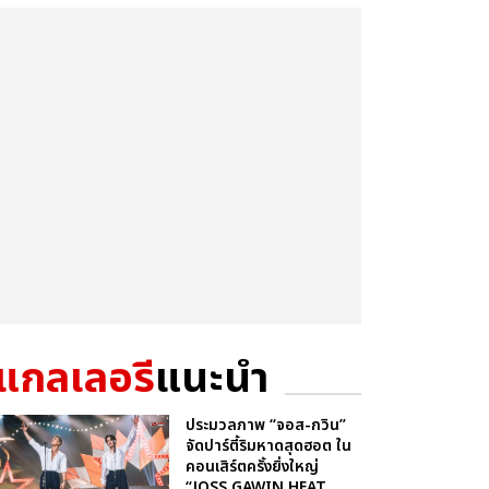
แกลเลอรี
แนะนำ
ประมวลภาพ “จอส-กวิน”
จัดปาร์ตี้ริมหาดสุดฮอต ใน
คอนเสิร์ตครั้งยิ่งใหญ่
“JOSS GAWIN HEAT ...