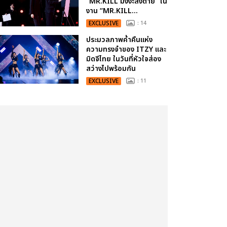
“MR.KILL มังงะสั่งตาย” ใน
งาน “MR.KILL...
EXCLUSIVE
: 14
ประมวลภาพค่ำคืนแห่ง
ความทรงจำของ ITZY และ
มิดจีไทย ในวันที่หัวใจส่อง
สว่างไปพร้อมกัน
EXCLUSIVE
: 11