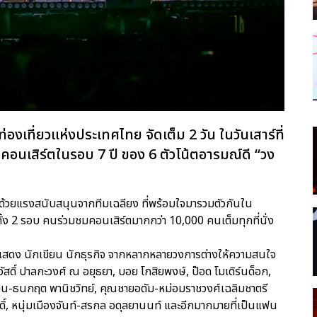
ท่องเที่ยวแห่งประเทศไทย จัดเต็ม 2 วัน ในวันเสาร์ที่
บคอนเสิร์ตในรอบ 7 ปี ของ 6 ตัวโน้ตอารมณ์ดี “วง
้วยแรงสนับสนุนจากทีมเฉลียง ที่พร้อมใจมารวมตัวกันใน
้ง 2 รอบ คนร่วมชมคอนเสิร์ตมากกว่า 10,000 คนเต็มทุกที่นั่ง
กแสดง นักเขียน นักธุรกิจ จากหลากหลายวงการต่างให้ความสนใจ
สวัสดิ์ ปาลกะวงศ์ ณ อยุธยา, บอย โกสิยพงษ์, ป๊อด โมเดิร์นด็อก,
, ว่าน-ธนกฤต พานิชวิทย์, คุณชายอดัม-หม่อมราชวงศ์เฉลิมชาตรี
ัสดิ์, หนุ่มเมืองจันท์-สรกล อดุลยานนท์ และอีกมากมายที่เป็นแฟน