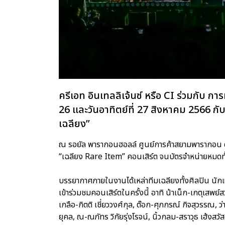
ครีเอท อินเทลลิเจ้นซ์ หรือ CI ร่วมกับ การ
26 และวันอาทิตย์ที่ 27 สิงหาคม 2566 กั
เฉลียง”
ณ รอยัล พารากอนฮอลล์ ศูนย์การค้าสยามพารากอน ด
“เฉลียง Rare Item” คอนเสิร์ต จนบัตรจำหน่ายหมดทั
บรรยากาศภายในงานได้เหล่าทีมเฉลียงทั้งศิลปิน นั
เข้าร่วมชมคอนเสิร์ตในครั้งนี้ อาทิ น้าเน็ก-เกตุเสพย์
เกลือ-กิตติ เชี่ยววงศ์กุล, ต๊อก-ศุภกรณ์ กิจสุวรรณ
ยุคล, ณ-ณภัทร วิกัยรุ่งโรจน์, นิ้วกลม-สราวุธ เฮ้งสว