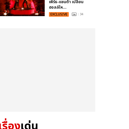
เพิร์ธ-แซนต้า เปลี่ยน
ฮอลล์ให...
EXCLUSIVE
: 34
เรื่อง
เด่น