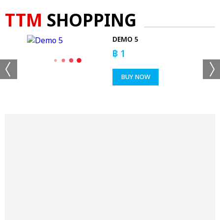
TTM
SHOPPING
DEMO 5
฿
1
 CAP
BUY NOW