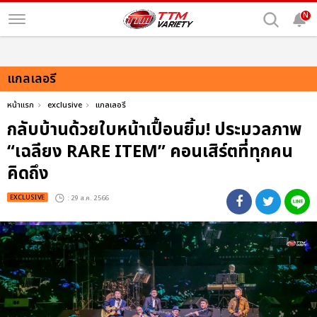
N
แกลเลอรี
หน้าแรก
exclusive
แกลเลอรี
กลับบ้านด้วยใบหน้าเปื้อนยิ้ม! ประมวลภาพ
“เฉลียง RARE ITEM” คอนเสิร์ตที่ทุกคน
คิดถึง
EXCLUSIVE
: 29 ส.ค. 2566