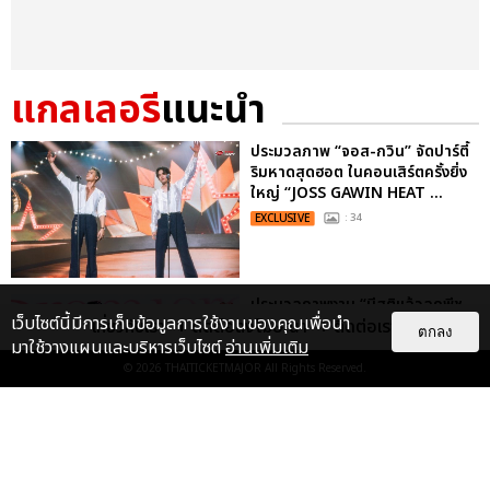
แกลเลอรี
แนะนำ
ประมวลภาพ “จอส-กวิน” จัดปาร์ตี้
ริมหาดสุดฮอต ในคอนเสิร์ตครั้งยิ่ง
ใหญ่ “JOSS GAWIN HEAT ...
EXCLUSIVE
: 34
ประมวลภาพงาน “มีสติแล้วลูกพีช
เว็บไซต์นี้มีการเก็บข้อมูลการใช้งานของคุณเพื่อนำ
เกี่ยวกับเรา
ติดต่อลงโฆษณา
ติดต่อเรา
PEACH AND ME PREMIERE
ตกลง
มาใช้วางแผนและบริหารเว็บไซต์
อ่านเพิ่มเติม
NIGHT” ปอนด์-ภูวินทร์ คลั่งรัก
หวา...
© 2026
THAITICKETMAJOR
All Rights Reserved.
EXCLUSIVE
: 16
"ถ้าไม่มีทุกคนก็คงไม่มีเพิร์ธ-
แซนต้า" ประมวลภาพ เพิร์ธ-แซนต้า