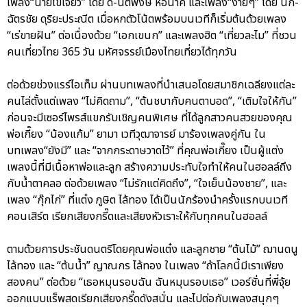
เพลง“นายไข่เจียว” โดย ดี้-นิติพงษ์ ห่อนาค และเพลง“ง่ายๆ” โดย นก-
ฉัตรชัย ดุริยะประณีต เมื่อหกตัวโน้ตพร้อมบนเวทีก็เริ่มต้นด้วยเพลง
“เร่ขายฝัน” ต่อเนื่องด้วย “เอกเขนก” และเพลงฮิต “เที่ยวละไม” ที่ชวน
คนเที่ยวไทย 365 วัน มหัศจรรย์เมืองไทยเที่ยวได้ทุกวัน
ต่อด้วยช่วงแรร์ไอเท็ม ผ่านบทเพลงที่นำเสนอโดยสมาชิกเฉลียงแต่ละ
คนไล่ตั้งแต่เพลง “ไม่คิดถาม”, “ต้นชบากับคนตาบอด”, “เติมใจให้กัน”
ก่อนจะมีเซอร์ไพรส์แขกรับเชิญคนพิเศษ ที่ได้ลูกสาวคนสวยของคุณ
พ่อเกี๊ยง “น้องแก้ม” ยามา เวทีวุฒาจารย์ มาร้องเพลงคู่กัน ใน
บทเพลง“ยังมี” และ “จากกระดาษวาดไว้” ที่คุณพ่อเกี๊ยง เป็นผู้แต่ง
เพลงนี้ที่มีเนื้อหาพ่อและลูก สร้างความประทับใจทำให้คนในฮอลล์ถึง
กับน้ำตาคลอ ต่อด้วยเพลง “ไม่รักแต่คิดถึง”, “ใจเย็นน้องชาย”, และ
เพลง “กุ๊กไก่” ที่แต๋ง ภูษิต ไล้ทอง ได้เป็นนักร้องนำครั้งแรกบนเวที
คอนเสิร์ต เรียกเสียงกรี๊ดและเสียงหัวเราะให้กับทุกคนในฮอลล์
ตามด้วยการประชันดนตรีโดยคุณพ่อแต๋ง และลูกชาย “ต้นไม้” ฌานดนู
ไล้ทอง และ “ต้นน้ำ” ญาณกร ไล้ทอง ในเพลง “ถ้าโลกนี้มีเราเพียง
สองคน” ต่อด้วย “เธอหมุนรอบฉัน ฉันหมุนรอบเธอ” เวอร์ชั่นที่พี่จุ้ย
ออกแบบแร็พสดเรียกเสียงกรี๊ดดังสนั่น และไปต่อกับเพลงสนุกๆ