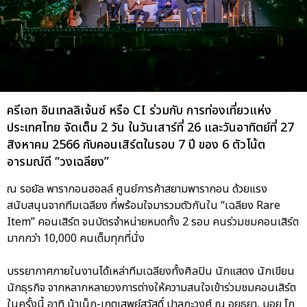
ครีเอท อินเทลลิเจ้นซ์ หรือ CI ร่วมกับ การท่องเที่ยวแห่ง
ประเทศไทย จัดเต็ม 2 วัน ในวันเสาร์ที่ 26 และวันอาทิตย์ที่ 27
สิงหาคม 2566 กับคอนเสิร์ตในรอบ 7 ปี ของ 6 ตัวโน้ต
อารมณ์ดี “วงเฉลียง”
ณ รอยัล พารากอนฮอลล์ ศูนย์การค้าสยามพารากอน ด้วยแรง
สนับสนุนจากทีมเฉลียง ที่พร้อมใจมารวมตัวกันใน “เฉลียง Rare
Item” คอนเสิร์ต จนบัตรจำหน่ายหมดทั้ง 2 รอบ คนร่วมชมคอนเสิร์ต
มากกว่า 10,000 คนเต็มทุกที่นั่ง
บรรยากาศภายในงานได้เหล่าทีมเฉลียงทั้งศิลปิน นักแสดง นักเขียน
นักธุรกิจ จากหลากหลายวงการต่างให้ความสนใจเข้าร่วมชมคอนเสิร์ต
ในครั้งนี้ อาทิ น้าเน็ก-เกตุเสพย์สวัสดิ์ ปาลกะวงศ์ ณ อยุธยา, บอย โก