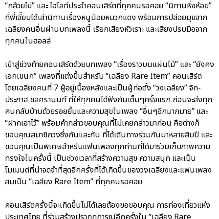
“กล้วยไข่” และ ไฮไลท์ประจำคอนเสิร์ตที่ทุกคนรอคอย “นิทานหิ่งห้อย”
ที่พี่เจี๊ยบได้เล่านิทานเรื่องหนูน้อยหมวกแดง พร้อมการปล่อยมุขจาก
เฉลียงคนอื่นผ่านบทเพลงนี้ เรียกเสียงหัวเราะ และเสียงปรบมือจาก
ทุกคนในฮอลล์
เข้าสู่ช่วงท้ายคอนเสิร์ตด้วยบทเพลง “เรื่องราวบนแผ่นไม้” และ “ยังคง
เอกเขนก” เพลงที่แต่งขึ้นสำหรับ “เฉลียง Rare Item” คอนเสิร์ต
โดยเฉลียงคนที่ 7 ผู้อยู่เบื้องหลังและเป็นผู้ก่อตั้ง “วงเฉลียง” จิก-
ประภาส ชลศรานนท์ ที่ให้ทุกคนได้ฟังกันเต็มๆครั้งแรก ก่อนจะส่งทุก
คนกลับบ้านด้วยรอยยิ้มและความสุขในเพลง “อื่นๆอีกมากมาย” และ
“ฝากเอาไว้” พร้อมคำกล่าวขอบคุณที่ไม่เคยกล่าวมาก่อน คือต่างก็
ขอบคุณสมาชิกวงซึ่งกันและกัน ที่ได้เดินทางร่วมกันมาหลายสิบปี และ
ขอบคุณเป็นพิเศษสำหรับแฟนเพลงทุกท่านที่ได้มาร่วมเก็บภาพความ
ทรงใจในครั้งนี้ เป็นช่วงเวลาที่สร้างความสุข ความสนุก และเป็น
โมเมนต์ที่น่าจดจำที่สุดอีกครั้งที่ได้เกิดขึ้นของวงเฉลียงและแฟนเพลง
สมเป็น “เฉลียง Rare Item” ที่ทุกคนรอคอย
คอนเสิร์ตครั้งนี้จะเกิดขึ้นไม่ได้เลยต้องขอขอบคุณ การท่องเที่ยวแห่ง
ประเทศไทย ที่ร่วมสร้างปรากฏการณ์อีกครั้งใน “เฉลียง Rare