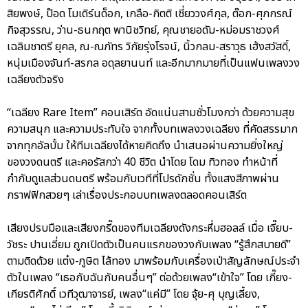
สิยพงษ์, ป๊อด โมเดิร์นด็อก, เกลือ-กิตติ เชี่ยววงศ์กุล, ต๊อก-ศุภกรณ์
กิจสุวรรณ, ว่าน-ธนกฤต พานิชวิทย์, คุณชายอดัม-หม่อมราชวงศ์
เฉลิมชาตรี ยุคล, ณ-ณภัทร วิกัยรุ่งโรจน์, นิ้วกลม-สราวุธ เฮ้งสวัสดิ์,
หนุ่มเมืองจันท์-สรกล อดุลยานนท์ และอีกมากมายที่เป็นแฟนเพลงวง
เฉลียงตัวจริง
“เฉลียง Rare Item” คอนเสิร์ต อัดแน่นสามชั่วโมงกว่า ด้วยความสุข
ความสนุก และความประทับใจ จากทั้งบทเพลงวงเฉลียง ที่คัดสรรมาก
จากทุกอัลบั้ม ให้ทีมเฉลียงได้หายคิดถึง นำเสนอผ่านความยิ่งใหญ่
ของวงดนตรี และคอรัสกว่า 40 ชีวิต นำโดย โดม ทิวทอง ทำหน้าที่
กำกับดูแลส่วนดนตรี พร้อมกับเวทีที่โปรดักชั่น ทั้งแสงสีภาพผ่าน
กราฟฟิกสวยๆ เล่าเรื่องประกอบบทเพลงตลอดคอนเสิร์ต
เสียงปรบมือและเสียงกรี๊ดของทีมเฉลียงดังกระหึ่มฮอลล์ เมื่อ เจี๊ยบ-
วัชระ ปานเอี่ยม ถูกเปิดตัวเป็นคนแรกของวงกับเพลง “รู้สึกสบายดี”
ตามติดด้วย แต๋ง-ภูษิต ไล้ทอง มาพร้อมกับเครื่องเป่าสัญลักษณ์ประจำ
ตัวในเพลง “เธอกับฉันกับคนอื่นๆ” ต่อด้วยเพลง“เข้าใจ” โดย เกี๊ยง-
เกียรติศักดิ์ เวทีวุฒาจารย์, เพลง“แค่มี” โดย จุ้ย-ศุ บุญเลี้ยง,