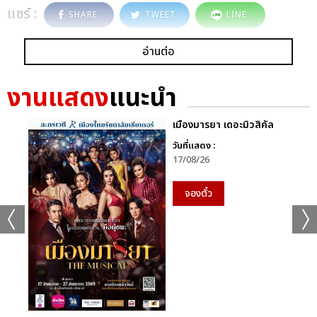
แชร์ :
SHARE
TWEET
LINE
อ่านต่อ
งานแสดง
แนะนำ
เมืองมารยา เดอะมิวสิคัล
วันที่แสดง :
17/08/26
จองตั๋ว