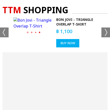
TTM
SHOPPING
FALO
BON JOVI - TRIANGLE
OVERLAP T-SHIRT
฿
1,100
BUY NOW