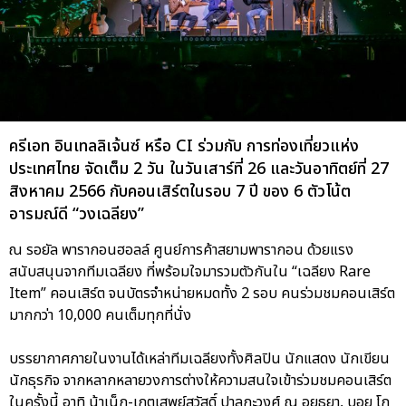
ครีเอท อินเทลลิเจ้นซ์ หรือ CI ร่วมกับ การท่องเที่ยวแห่ง
ประเทศไทย จัดเต็ม 2 วัน ในวันเสาร์ที่ 26 และวันอาทิตย์ที่ 27
สิงหาคม 2566 กับคอนเสิร์ตในรอบ 7 ปี ของ 6 ตัวโน้ต
อารมณ์ดี “วงเฉลียง”
ณ รอยัล พารากอนฮอลล์ ศูนย์การค้าสยามพารากอน ด้วยแรง
สนับสนุนจากทีมเฉลียง ที่พร้อมใจมารวมตัวกันใน “เฉลียง Rare
Item” คอนเสิร์ต จนบัตรจำหน่ายหมดทั้ง 2 รอบ คนร่วมชมคอนเสิร์ต
มากกว่า 10,000 คนเต็มทุกที่นั่ง
บรรยากาศภายในงานได้เหล่าทีมเฉลียงทั้งศิลปิน นักแสดง นักเขียน
นักธุรกิจ จากหลากหลายวงการต่างให้ความสนใจเข้าร่วมชมคอนเสิร์ต
ในครั้งนี้ อาทิ น้าเน็ก-เกตุเสพย์สวัสดิ์ ปาลกะวงศ์ ณ อยุธยา, บอย โก