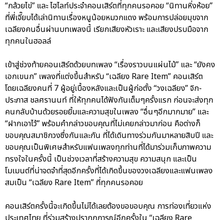
“กล้วยไข่” และ ไฮไลท์ประจำคอนเสิร์ตที่ทุกคนรอคอย “นิทานหิ่งห้อย”
ที่พี่เจี๊ยบได้เล่านิทานเรื่องหนูน้อยหมวกแดง พร้อมการปล่อยมุขจาก
เฉลียงคนอื่นผ่านบทเพลงนี้ เรียกเสียงหัวเราะ และเสียงปรบมือจาก
ทุกคนในฮอลล์
เข้าสู่ช่วงท้ายคอนเสิร์ตด้วยบทเพลง “เรื่องราวบนแผ่นไม้” และ “ยังคง
เอกเขนก” เพลงที่แต่งขึ้นสำหรับ “เฉลียง Rare Item” คอนเสิร์ต
โดยเฉลียงคนที่ 7 ผู้อยู่เบื้องหลังและเป็นผู้ก่อตั้ง “วงเฉลียง” จิก-
ประภาส ชลศรานนท์ ที่ให้ทุกคนได้ฟังกันเต็มๆครั้งแรก ก่อนจะส่งทุก
คนกลับบ้านด้วยรอยยิ้มและความสุขในเพลง “อื่นๆอีกมากมาย” และ
“ฝากเอาไว้” พร้อมคำกล่าวขอบคุณที่ไม่เคยกล่าวมาก่อน คือต่างก็
ขอบคุณสมาชิกวงซึ่งกันและกัน ที่ได้เดินทางร่วมกันมาหลายสิบปี และ
ขอบคุณเป็นพิเศษสำหรับแฟนเพลงทุกท่านที่ได้มาร่วมเก็บภาพความ
ทรงใจในครั้งนี้ เป็นช่วงเวลาที่สร้างความสุข ความสนุก และเป็น
โมเมนต์ที่น่าจดจำที่สุดอีกครั้งที่ได้เกิดขึ้นของวงเฉลียงและแฟนเพลง
สมเป็น “เฉลียง Rare Item” ที่ทุกคนรอคอย
คอนเสิร์ตครั้งนี้จะเกิดขึ้นไม่ได้เลยต้องขอขอบคุณ การท่องเที่ยวแห่ง
ประเทศไทย ที่ร่วมสร้างปรากฏการณ์อีกครั้งใน “เฉลียง Rare