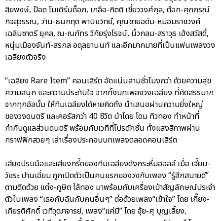
สิยพงษ์, ป๊อด โมเดิร์นด็อก, เกลือ-กิตติ เชี่ยววงศ์กุล, ต๊อก-ศุภกรณ์
กิจสุวรรณ, ว่าน-ธนกฤต พานิชวิทย์, คุณชายอดัม-หม่อมราชวงศ์
เฉลิมชาตรี ยุคล, ณ-ณภัทร วิกัยรุ่งโรจน์, นิ้วกลม-สราวุธ เฮ้งสวัสดิ์,
หนุ่มเมืองจันท์-สรกล อดุลยานนท์ และอีกมากมายที่เป็นแฟนเพลงวง
เฉลียงตัวจริง
“เฉลียง Rare Item” คอนเสิร์ต อัดแน่นสามชั่วโมงกว่า ด้วยความสุข
ความสนุก และความประทับใจ จากทั้งบทเพลงวงเฉลียง ที่คัดสรรมาก
จากทุกอัลบั้ม ให้ทีมเฉลียงได้หายคิดถึง นำเสนอผ่านความยิ่งใหญ่
ของวงดนตรี และคอรัสกว่า 40 ชีวิต นำโดย โดม ทิวทอง ทำหน้าที่
กำกับดูแลส่วนดนตรี พร้อมกับเวทีที่โปรดักชั่น ทั้งแสงสีภาพผ่าน
กราฟฟิกสวยๆ เล่าเรื่องประกอบบทเพลงตลอดคอนเสิร์ต
เสียงปรบมือและเสียงกรี๊ดของทีมเฉลียงดังกระหึ่มฮอลล์ เมื่อ เจี๊ยบ-
วัชระ ปานเอี่ยม ถูกเปิดตัวเป็นคนแรกของวงกับเพลง “รู้สึกสบายดี”
ตามติดด้วย แต๋ง-ภูษิต ไล้ทอง มาพร้อมกับเครื่องเป่าสัญลักษณ์ประจำ
ตัวในเพลง “เธอกับฉันกับคนอื่นๆ” ต่อด้วยเพลง“เข้าใจ” โดย เกี๊ยง-
เกียรติศักดิ์ เวทีวุฒาจารย์, เพลง“แค่มี” โดย จุ้ย-ศุ บุญเลี้ยง,