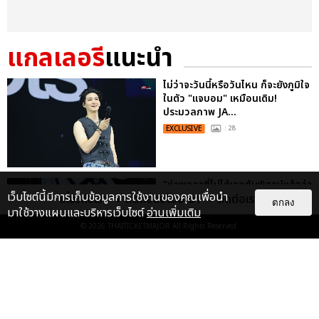
แกลเลอรี
แนะนำ
ไม่ว่าจะวันนี้หรือวันไหน ก็จะยังภูมิใจ
ในตัว "แจบอม" เหมือนเดิม!
ประมวลภาพ JA...
EXCLUSIVE
: 28
“ช่วงเวลาที่ไม่ได้เจอกันพิสูจน์แล้วว่า
เว็บไซต์นี้มีการเก็บข้อมูลการใช้งานของคุณเพื่อนำ
เกี่ยวกับเรา
ติดต่อลงโฆษณา
ติดต่อเรา
รักแท้จะไม่มีวันจางหาย” ประมวล
ตกลง
มาใช้วางแผนและบริหารเว็บไซต์
อ่านเพิ่มเติม
ภาพ JAEHYUN กับแฟน...
© 2026
THAITICKETMAJOR
All Rights Reserved.
EXCLUSIVE
: 10
ประมวลภาพงาน “มีสติแล้วลูกพีช
PEACH AND ME PREMIERE
NIGHT” ปอนด์-ภูวินทร์ คลั่งรัก