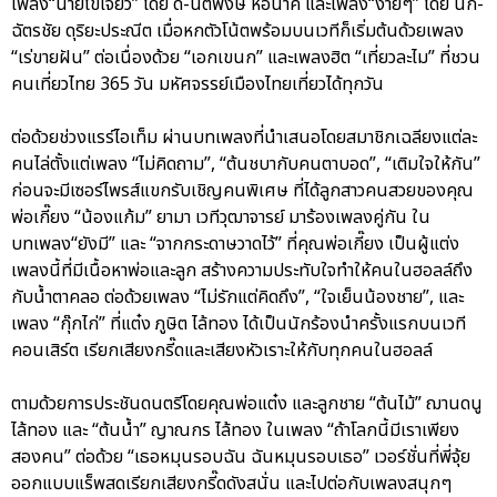
เพลง“นายไข่เจียว” โดย ดี้-นิติพงษ์ ห่อนาค และเพลง“ง่ายๆ” โดย นก-
ฉัตรชัย ดุริยะประณีต เมื่อหกตัวโน้ตพร้อมบนเวทีก็เริ่มต้นด้วยเพลง
“เร่ขายฝัน” ต่อเนื่องด้วย “เอกเขนก” และเพลงฮิต “เที่ยวละไม” ที่ชวน
คนเที่ยวไทย 365 วัน มหัศจรรย์เมืองไทยเที่ยวได้ทุกวัน
ต่อด้วยช่วงแรร์ไอเท็ม ผ่านบทเพลงที่นำเสนอโดยสมาชิกเฉลียงแต่ละ
คนไล่ตั้งแต่เพลง “ไม่คิดถาม”, “ต้นชบากับคนตาบอด”, “เติมใจให้กัน”
ก่อนจะมีเซอร์ไพรส์แขกรับเชิญคนพิเศษ ที่ได้ลูกสาวคนสวยของคุณ
พ่อเกี๊ยง “น้องแก้ม” ยามา เวทีวุฒาจารย์ มาร้องเพลงคู่กัน ใน
บทเพลง“ยังมี” และ “จากกระดาษวาดไว้” ที่คุณพ่อเกี๊ยง เป็นผู้แต่ง
เพลงนี้ที่มีเนื้อหาพ่อและลูก สร้างความประทับใจทำให้คนในฮอลล์ถึง
กับน้ำตาคลอ ต่อด้วยเพลง “ไม่รักแต่คิดถึง”, “ใจเย็นน้องชาย”, และ
เพลง “กุ๊กไก่” ที่แต๋ง ภูษิต ไล้ทอง ได้เป็นนักร้องนำครั้งแรกบนเวที
คอนเสิร์ต เรียกเสียงกรี๊ดและเสียงหัวเราะให้กับทุกคนในฮอลล์
ตามด้วยการประชันดนตรีโดยคุณพ่อแต๋ง และลูกชาย “ต้นไม้” ฌานดนู
ไล้ทอง และ “ต้นน้ำ” ญาณกร ไล้ทอง ในเพลง “ถ้าโลกนี้มีเราเพียง
สองคน” ต่อด้วย “เธอหมุนรอบฉัน ฉันหมุนรอบเธอ” เวอร์ชั่นที่พี่จุ้ย
ออกแบบแร็พสดเรียกเสียงกรี๊ดดังสนั่น และไปต่อกับเพลงสนุกๆ