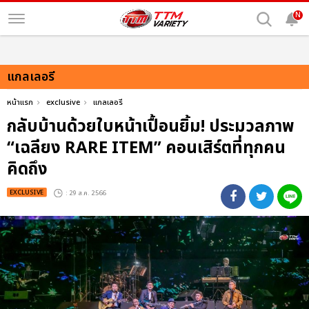
N
แกลเลอรี
หน้าแรก
exclusive
แกลเลอรี
กลับบ้านด้วยใบหน้าเปื้อนยิ้ม! ประมวลภาพ
“เฉลียง RARE ITEM” คอนเสิร์ตที่ทุกคน
คิดถึง
EXCLUSIVE
: 29 ส.ค. 2566