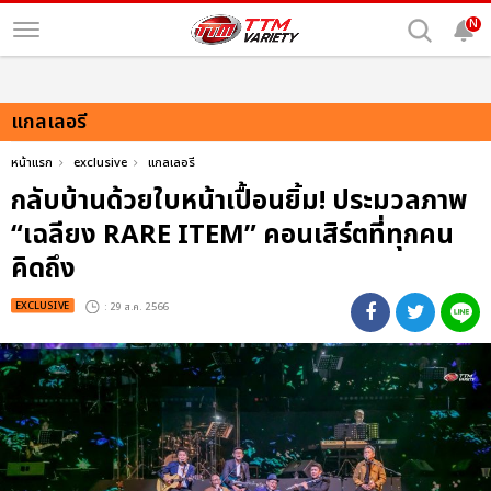
N
แกลเลอรี
หน้าแรก
exclusive
แกลเลอรี
กลับบ้านด้วยใบหน้าเปื้อนยิ้ม! ประมวลภาพ
“เฉลียง RARE ITEM” คอนเสิร์ตที่ทุกคน
คิดถึง
EXCLUSIVE
: 29 ส.ค. 2566