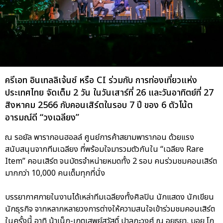
ครีเอท อินเทลลิเจ้นซ์ หรือ CI ร่วมกับ การท่องเที่ยวแห่ง
ประเทศไทย จัดเต็ม 2 วัน ในวันเสาร์ที่ 26 และวันอาทิตย์ที่ 27
สิงหาคม 2566 กับคอนเสิร์ตในรอบ 7 ปี ของ 6 ตัวโน้ต
อารมณ์ดี “วงเฉลียง”
ณ รอยัล พารากอนฮอลล์ ศูนย์การค้าสยามพารากอน ด้วยแรง
สนับสนุนจากทีมเฉลียง ที่พร้อมใจมารวมตัวกันใน “เฉลียง Rare
Item” คอนเสิร์ต จนบัตรจำหน่ายหมดทั้ง 2 รอบ คนร่วมชมคอนเสิร์ต
มากกว่า 10,000 คนเต็มทุกที่นั่ง
บรรยากาศภายในงานได้เหล่าทีมเฉลียงทั้งศิลปิน นักแสดง นักเขียน
นักธุรกิจ จากหลากหลายวงการต่างให้ความสนใจเข้าร่วมชมคอนเสิร์ต
ในครั้งนี้ อาทิ น้าเน็ก-เกตุเสพย์สวัสดิ์ ปาลกะวงศ์ ณ อยุธยา, บอย โก