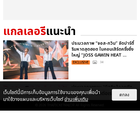
แกลเลอรี
แนะนำ
ประมวลภาพ “จอส-กวิน” จัดปาร์ตี้
ริมหาดสุดฮอต ในคอนเสิร์ตครั้งยิ่ง
ใหญ่ “JOSS GAWIN HEAT ...
EXCLUSIVE
: 34
ประมวลภาพงาน “มีสติแล้วลูกพีช
เว็บไซต์นี้มีการเก็บข้อมูลการใช้งานของคุณเพื่อนำ
เกี่ยวกับเรา
ติดต่อลงโฆษณา
ติดต่อเรา
PEACH AND ME PREMIERE
ตกลง
มาใช้วางแผนและบริหารเว็บไซต์
อ่านเพิ่มเติม
NIGHT” ปอนด์-ภูวินทร์ คลั่งรัก
หวา...
© 2026
THAITICKETMAJOR
All Rights Reserved.
EXCLUSIVE
: 16
"ถ้าไม่มีทุกคนก็คงไม่มีเพิร์ธ-
แซนต้า" ประมวลภาพ เพิร์ธ-แซนต้า