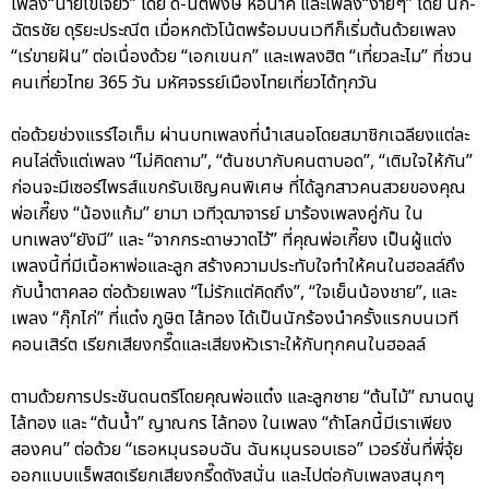
เพลง“นายไข่เจียว” โดย ดี้-นิติพงษ์ ห่อนาค และเพลง“ง่ายๆ” โดย นก-
ฉัตรชัย ดุริยะประณีต เมื่อหกตัวโน้ตพร้อมบนเวทีก็เริ่มต้นด้วยเพลง
“เร่ขายฝัน” ต่อเนื่องด้วย “เอกเขนก” และเพลงฮิต “เที่ยวละไม” ที่ชวน
คนเที่ยวไทย 365 วัน มหัศจรรย์เมืองไทยเที่ยวได้ทุกวัน
ต่อด้วยช่วงแรร์ไอเท็ม ผ่านบทเพลงที่นำเสนอโดยสมาชิกเฉลียงแต่ละ
คนไล่ตั้งแต่เพลง “ไม่คิดถาม”, “ต้นชบากับคนตาบอด”, “เติมใจให้กัน”
ก่อนจะมีเซอร์ไพรส์แขกรับเชิญคนพิเศษ ที่ได้ลูกสาวคนสวยของคุณ
พ่อเกี๊ยง “น้องแก้ม” ยามา เวทีวุฒาจารย์ มาร้องเพลงคู่กัน ใน
บทเพลง“ยังมี” และ “จากกระดาษวาดไว้” ที่คุณพ่อเกี๊ยง เป็นผู้แต่ง
เพลงนี้ที่มีเนื้อหาพ่อและลูก สร้างความประทับใจทำให้คนในฮอลล์ถึง
กับน้ำตาคลอ ต่อด้วยเพลง “ไม่รักแต่คิดถึง”, “ใจเย็นน้องชาย”, และ
เพลง “กุ๊กไก่” ที่แต๋ง ภูษิต ไล้ทอง ได้เป็นนักร้องนำครั้งแรกบนเวที
คอนเสิร์ต เรียกเสียงกรี๊ดและเสียงหัวเราะให้กับทุกคนในฮอลล์
ตามด้วยการประชันดนตรีโดยคุณพ่อแต๋ง และลูกชาย “ต้นไม้” ฌานดนู
ไล้ทอง และ “ต้นน้ำ” ญาณกร ไล้ทอง ในเพลง “ถ้าโลกนี้มีเราเพียง
สองคน” ต่อด้วย “เธอหมุนรอบฉัน ฉันหมุนรอบเธอ” เวอร์ชั่นที่พี่จุ้ย
ออกแบบแร็พสดเรียกเสียงกรี๊ดดังสนั่น และไปต่อกับเพลงสนุกๆ