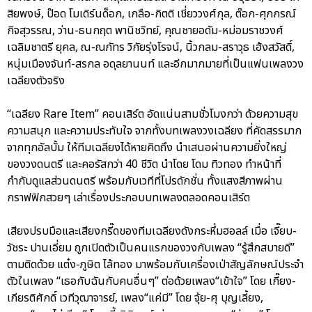
สิยพงษ์, ป๊อด โมเดิร์นด็อก, เกลือ-กิตติ เชี่ยววงศ์กุล, ต๊อก-ศุภกรณ์
กิจสุวรรณ, ว่าน-ธนกฤต พานิชวิทย์, คุณชายอดัม-หม่อมราชวงศ์
เฉลิมชาตรี ยุคล, ณ-ณภัทร วิกัยรุ่งโรจน์, นิ้วกลม-สราวุธ เฮ้งสวัสดิ์,
หนุ่มเมืองจันท์-สรกล อดุลยานนท์ และอีกมากมายที่เป็นแฟนเพลงวง
เฉลียงตัวจริง
“เฉลียง Rare Item” คอนเสิร์ต อัดแน่นสามชั่วโมงกว่า ด้วยความสุข
ความสนุก และความประทับใจ จากทั้งบทเพลงวงเฉลียง ที่คัดสรรมาก
จากทุกอัลบั้ม ให้ทีมเฉลียงได้หายคิดถึง นำเสนอผ่านความยิ่งใหญ่
ของวงดนตรี และคอรัสกว่า 40 ชีวิต นำโดย โดม ทิวทอง ทำหน้าที่
กำกับดูแลส่วนดนตรี พร้อมกับเวทีที่โปรดักชั่น ทั้งแสงสีภาพผ่าน
กราฟฟิกสวยๆ เล่าเรื่องประกอบบทเพลงตลอดคอนเสิร์ต
เสียงปรบมือและเสียงกรี๊ดของทีมเฉลียงดังกระหึ่มฮอลล์ เมื่อ เจี๊ยบ-
วัชระ ปานเอี่ยม ถูกเปิดตัวเป็นคนแรกของวงกับเพลง “รู้สึกสบายดี”
ตามติดด้วย แต๋ง-ภูษิต ไล้ทอง มาพร้อมกับเครื่องเป่าสัญลักษณ์ประจำ
ตัวในเพลง “เธอกับฉันกับคนอื่นๆ” ต่อด้วยเพลง“เข้าใจ” โดย เกี๊ยง-
เกียรติศักดิ์ เวทีวุฒาจารย์, เพลง“แค่มี” โดย จุ้ย-ศุ บุญเลี้ยง,