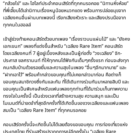
“กล้วยไข่” และ ไฮไลท์ประจำคอนเสิร์ตที่ทุกคนรอคอย “นิทานหิ่งห้อย”
ที่พี่เจี๊ยบได้เล่านิทานเรื่องหนูน้อยหมวกแดง พร้อมการปล่อยมุขจาก
เฉลียงคนอื่นผ่านบทเพลงนี้ เรียกเสียงหัวเราะ และเสียงปรบมือจาก
ทุกคนในฮอลล์
เข้าสู่ช่วงท้ายคอนเสิร์ตด้วยบทเพลง “เรื่องราวบนแผ่นไม้” และ “ยังคง
เอกเขนก” เพลงที่แต่งขึ้นสำหรับ “เฉลียง Rare Item” คอนเสิร์ต
โดยเฉลียงคนที่ 7 ผู้อยู่เบื้องหลังและเป็นผู้ก่อตั้ง “วงเฉลียง” จิก-
ประภาส ชลศรานนท์ ที่ให้ทุกคนได้ฟังกันเต็มๆครั้งแรก ก่อนจะส่งทุก
คนกลับบ้านด้วยรอยยิ้มและความสุขในเพลง “อื่นๆอีกมากมาย” และ
“ฝากเอาไว้” พร้อมคำกล่าวขอบคุณที่ไม่เคยกล่าวมาก่อน คือต่างก็
ขอบคุณสมาชิกวงซึ่งกันและกัน ที่ได้เดินทางร่วมกันมาหลายสิบปี และ
ขอบคุณเป็นพิเศษสำหรับแฟนเพลงทุกท่านที่ได้มาร่วมเก็บภาพความ
ทรงใจในครั้งนี้ เป็นช่วงเวลาที่สร้างความสุข ความสนุก และเป็น
โมเมนต์ที่น่าจดจำที่สุดอีกครั้งที่ได้เกิดขึ้นของวงเฉลียงและแฟนเพลง
สมเป็น “เฉลียง Rare Item” ที่ทุกคนรอคอย
คอนเสิร์ตครั้งนี้จะเกิดขึ้นไม่ได้เลยต้องขอขอบคุณ การท่องเที่ยวแห่ง
ประเทศไทย ที่ร่วมสร้างปรากฏการณ์อีกครั้งใน “เฉลียง Rare