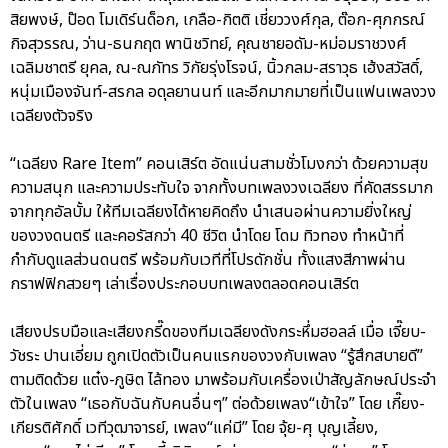
สิยพงษ์, ป๊อด โมเดิร์นด็อก, เกลือ-กิตติ เชี่ยววงศ์กุล, ต๊อก-ศุภกรณ์
กิจสุวรรณ, ว่าน-ธนกฤต พานิชวิทย์, คุณชายอดัม-หม่อมราชวงศ์
เฉลิมชาตรี ยุคล, ณ-ณภัทร วิกัยรุ่งโรจน์, นิ้วกลม-สราวุธ เฮ้งสวัสดิ์,
หนุ่มเมืองจันท์-สรกล อดุลยานนท์ และอีกมากมายที่เป็นแฟนเพลงวง
เฉลียงตัวจริง
“เฉลียง Rare Item” คอนเสิร์ต อัดแน่นสามชั่วโมงกว่า ด้วยความสุข
ความสนุก และความประทับใจ จากทั้งบทเพลงวงเฉลียง ที่คัดสรรมาก
จากทุกอัลบั้ม ให้ทีมเฉลียงได้หายคิดถึง นำเสนอผ่านความยิ่งใหญ่
ของวงดนตรี และคอรัสกว่า 40 ชีวิต นำโดย โดม ทิวทอง ทำหน้าที่
กำกับดูแลส่วนดนตรี พร้อมกับเวทีที่โปรดักชั่น ทั้งแสงสีภาพผ่าน
กราฟฟิกสวยๆ เล่าเรื่องประกอบบทเพลงตลอดคอนเสิร์ต
เสียงปรบมือและเสียงกรี๊ดของทีมเฉลียงดังกระหึ่มฮอลล์ เมื่อ เจี๊ยบ-
วัชระ ปานเอี่ยม ถูกเปิดตัวเป็นคนแรกของวงกับเพลง “รู้สึกสบายดี”
ตามติดด้วย แต๋ง-ภูษิต ไล้ทอง มาพร้อมกับเครื่องเป่าสัญลักษณ์ประจำ
ตัวในเพลง “เธอกับฉันกับคนอื่นๆ” ต่อด้วยเพลง“เข้าใจ” โดย เกี๊ยง-
เกียรติศักดิ์ เวทีวุฒาจารย์, เพลง“แค่มี” โดย จุ้ย-ศุ บุญเลี้ยง,