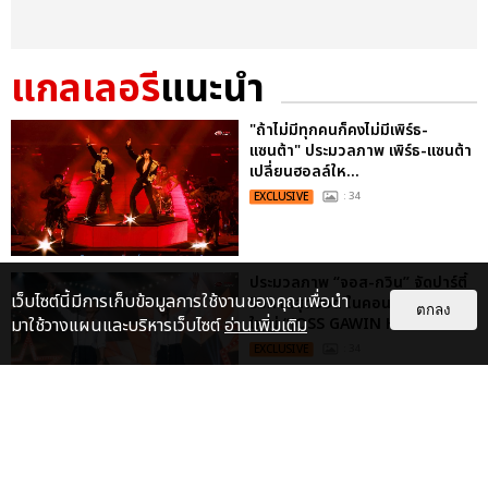
แกลเลอรี
แนะนำ
"ถ้าไม่มีทุกคนก็คงไม่มีเพิร์ธ-
แซนต้า" ประมวลภาพ เพิร์ธ-แซนต้า
เปลี่ยนฮอลล์ให...
EXCLUSIVE
: 34
ประมวลภาพ “จอส-กวิน” จัดปาร์ตี้
เว็บไซต์นี้มีการเก็บข้อมูลการใช้งานของคุณเพื่อนำ
ริมหาดสุดฮอต ในคอนเสิร์ตครั้งยิ่ง
ตกลง
มาใช้วางแผนและบริหารเว็บไซต์
อ่านเพิ่มเติม
ใหญ่ “JOSS GAWIN HEAT ...
EXCLUSIVE
: 34
ประมวลภาพงาน “มีสติแล้วลูกพีช
PEACH AND ME PREMIERE
NIGHT” ปอนด์-ภูวินทร์ คลั่งรัก