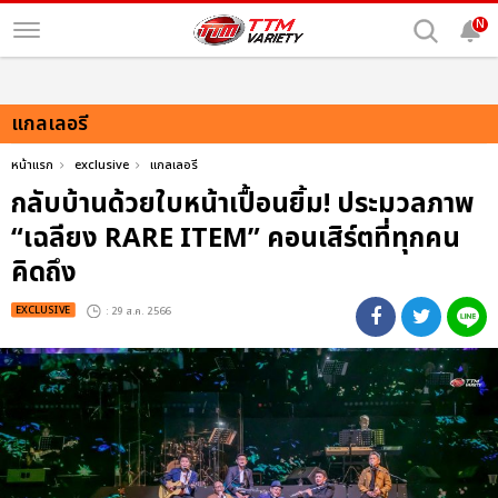
N
แกลเลอรี
หน้าแรก
exclusive
แกลเลอรี
กลับบ้านด้วยใบหน้าเปื้อนยิ้ม! ประมวลภาพ
“เฉลียง RARE ITEM” คอนเสิร์ตที่ทุกคน
คิดถึง
EXCLUSIVE
: 29 ส.ค. 2566