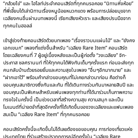
“กล้วยไข่” และ ไฮไลท์ประจำคอนเสิร์ตที่ทุกคนรอคอย “นิทานหิ่งห้อย”
ที่พี่เจี๊ยบได้เล่านิทานเรื่องหนูน้อยหมวกแดง พร้อมการปล่อยมุขจาก
เฉลียงคนอื่นผ่านบทเพลงนี้ เรียกเสียงหัวเราะ และเสียงปรบมือจาก
ทุกคนในฮอลล์
เข้าสู่ช่วงท้ายคอนเสิร์ตด้วยบทเพลง “เรื่องราวบนแผ่นไม้” และ “ยังคง
เอกเขนก” เพลงที่แต่งขึ้นสำหรับ “เฉลียง Rare Item” คอนเสิร์ต
โดยเฉลียงคนที่ 7 ผู้อยู่เบื้องหลังและเป็นผู้ก่อตั้ง “วงเฉลียง” จิก-
ประภาส ชลศรานนท์ ที่ให้ทุกคนได้ฟังกันเต็มๆครั้งแรก ก่อนจะส่งทุก
คนกลับบ้านด้วยรอยยิ้มและความสุขในเพลง “อื่นๆอีกมากมาย” และ
“ฝากเอาไว้” พร้อมคำกล่าวขอบคุณที่ไม่เคยกล่าวมาก่อน คือต่างก็
ขอบคุณสมาชิกวงซึ่งกันและกัน ที่ได้เดินทางร่วมกันมาหลายสิบปี และ
ขอบคุณเป็นพิเศษสำหรับแฟนเพลงทุกท่านที่ได้มาร่วมเก็บภาพความ
ทรงใจในครั้งนี้ เป็นช่วงเวลาที่สร้างความสุข ความสนุก และเป็น
โมเมนต์ที่น่าจดจำที่สุดอีกครั้งที่ได้เกิดขึ้นของวงเฉลียงและแฟนเพลง
สมเป็น “เฉลียง Rare Item” ที่ทุกคนรอคอย
คอนเสิร์ตครั้งนี้จะเกิดขึ้นไม่ได้เลยต้องขอขอบคุณ การท่องเที่ยวแห่ง
ประเทศไทย ที่ร่วมสร้างปรากฏการณ์อีกครั้งใน “เฉลียง Rare