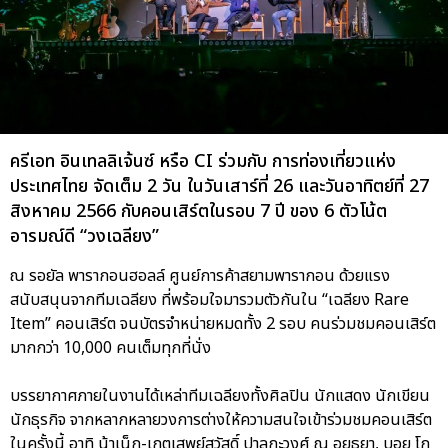
ครีเอท อินเทลลิเจ้นซ์ หรือ CI ร่วมกับ การท่องเที่ยวแห่ง
ประเทศไทย จัดเต็ม 2 วัน ในวันเสาร์ที่ 26 และวันอาทิตย์ที่ 27
สิงหาคม 2566 กับคอนเสิร์ตในรอบ 7 ปี ของ 6 ตัวโน้ต
อารมณ์ดี “วงเฉลียง”
ณ รอยัล พารากอนฮอลล์ ศูนย์การค้าสยามพารากอน ด้วยแรง
สนับสนุนจากทีมเฉลียง ที่พร้อมใจมารวมตัวกันใน “เฉลียง Rare
Item” คอนเสิร์ต จนบัตรจำหน่ายหมดทั้ง 2 รอบ คนร่วมชมคอนเสิร์ต
มากกว่า 10,000 คนเต็มทุกที่นั่ง
บรรยากาศภายในงานได้เหล่าทีมเฉลียงทั้งศิลปิน นักแสดง นักเขียน
นักธุรกิจ จากหลากหลายวงการต่างให้ความสนใจเข้าร่วมชมคอนเสิร์ต
ในครั้งนี้ อาทิ น้าเน็ก-เกตุเสพย์สวัสดิ์ ปาลกะวงศ์ ณ อยุธยา, บอย โก