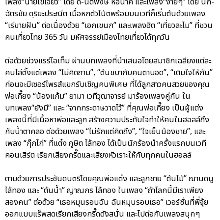
เพลง“นายไข่เจียว” โดย ดี้-นิติพงษ์ ห่อนาค และเพลง“ง่ายๆ” โดย นก-
ฉัตรชัย ดุริยะประณีต เมื่อหกตัวโน้ตพร้อมบนเวทีก็เริ่มต้นด้วยเพลง
“เร่ขายฝัน” ต่อเนื่องด้วย “เอกเขนก” และเพลงฮิต “เที่ยวละไม” ที่ชวน
คนเที่ยวไทย 365 วัน มหัศจรรย์เมืองไทยเที่ยวได้ทุกวัน
ต่อด้วยช่วงแรร์ไอเท็ม ผ่านบทเพลงที่นำเสนอโดยสมาชิกเฉลียงแต่ละ
คนไล่ตั้งแต่เพลง “ไม่คิดถาม”, “ต้นชบากับคนตาบอด”, “เติมใจให้กัน”
ก่อนจะมีเซอร์ไพรส์แขกรับเชิญคนพิเศษ ที่ได้ลูกสาวคนสวยของคุณ
พ่อเกี๊ยง “น้องแก้ม” ยามา เวทีวุฒาจารย์ มาร้องเพลงคู่กัน ใน
บทเพลง“ยังมี” และ “จากกระดาษวาดไว้” ที่คุณพ่อเกี๊ยง เป็นผู้แต่ง
เพลงนี้ที่มีเนื้อหาพ่อและลูก สร้างความประทับใจทำให้คนในฮอลล์ถึง
กับน้ำตาคลอ ต่อด้วยเพลง “ไม่รักแต่คิดถึง”, “ใจเย็นน้องชาย”, และ
เพลง “กุ๊กไก่” ที่แต๋ง ภูษิต ไล้ทอง ได้เป็นนักร้องนำครั้งแรกบนเวที
คอนเสิร์ต เรียกเสียงกรี๊ดและเสียงหัวเราะให้กับทุกคนในฮอลล์
ตามด้วยการประชันดนตรีโดยคุณพ่อแต๋ง และลูกชาย “ต้นไม้” ฌานดนู
ไล้ทอง และ “ต้นน้ำ” ญาณกร ไล้ทอง ในเพลง “ถ้าโลกนี้มีเราเพียง
สองคน” ต่อด้วย “เธอหมุนรอบฉัน ฉันหมุนรอบเธอ” เวอร์ชั่นที่พี่จุ้ย
ออกแบบแร็พสดเรียกเสียงกรี๊ดดังสนั่น และไปต่อกับเพลงสนุกๆ