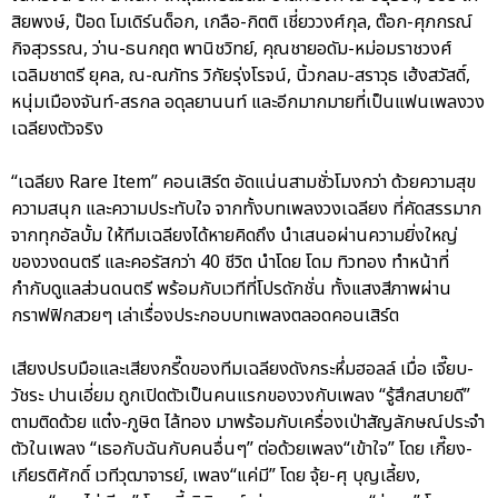
สิยพงษ์, ป๊อด โมเดิร์นด็อก, เกลือ-กิตติ เชี่ยววงศ์กุล, ต๊อก-ศุภกรณ์
กิจสุวรรณ, ว่าน-ธนกฤต พานิชวิทย์, คุณชายอดัม-หม่อมราชวงศ์
เฉลิมชาตรี ยุคล, ณ-ณภัทร วิกัยรุ่งโรจน์, นิ้วกลม-สราวุธ เฮ้งสวัสดิ์,
หนุ่มเมืองจันท์-สรกล อดุลยานนท์ และอีกมากมายที่เป็นแฟนเพลงวง
เฉลียงตัวจริง
“เฉลียง Rare Item” คอนเสิร์ต อัดแน่นสามชั่วโมงกว่า ด้วยความสุข
ความสนุก และความประทับใจ จากทั้งบทเพลงวงเฉลียง ที่คัดสรรมาก
จากทุกอัลบั้ม ให้ทีมเฉลียงได้หายคิดถึง นำเสนอผ่านความยิ่งใหญ่
ของวงดนตรี และคอรัสกว่า 40 ชีวิต นำโดย โดม ทิวทอง ทำหน้าที่
กำกับดูแลส่วนดนตรี พร้อมกับเวทีที่โปรดักชั่น ทั้งแสงสีภาพผ่าน
กราฟฟิกสวยๆ เล่าเรื่องประกอบบทเพลงตลอดคอนเสิร์ต
เสียงปรบมือและเสียงกรี๊ดของทีมเฉลียงดังกระหึ่มฮอลล์ เมื่อ เจี๊ยบ-
วัชระ ปานเอี่ยม ถูกเปิดตัวเป็นคนแรกของวงกับเพลง “รู้สึกสบายดี”
ตามติดด้วย แต๋ง-ภูษิต ไล้ทอง มาพร้อมกับเครื่องเป่าสัญลักษณ์ประจำ
ตัวในเพลง “เธอกับฉันกับคนอื่นๆ” ต่อด้วยเพลง“เข้าใจ” โดย เกี๊ยง-
เกียรติศักดิ์ เวทีวุฒาจารย์, เพลง“แค่มี” โดย จุ้ย-ศุ บุญเลี้ยง,