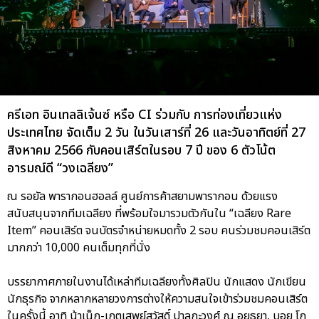
ครีเอท อินเทลลิเจ้นซ์ หรือ CI ร่วมกับ การท่องเที่ยวแห่ง
ประเทศไทย จัดเต็ม 2 วัน ในวันเสาร์ที่ 26 และวันอาทิตย์ที่ 27
สิงหาคม 2566 กับคอนเสิร์ตในรอบ 7 ปี ของ 6 ตัวโน้ต
อารมณ์ดี “วงเฉลียง”
ณ รอยัล พารากอนฮอลล์ ศูนย์การค้าสยามพารากอน ด้วยแรง
สนับสนุนจากทีมเฉลียง ที่พร้อมใจมารวมตัวกันใน “เฉลียง Rare
Item” คอนเสิร์ต จนบัตรจำหน่ายหมดทั้ง 2 รอบ คนร่วมชมคอนเสิร์ต
มากกว่า 10,000 คนเต็มทุกที่นั่ง
บรรยากาศภายในงานได้เหล่าทีมเฉลียงทั้งศิลปิน นักแสดง นักเขียน
นักธุรกิจ จากหลากหลายวงการต่างให้ความสนใจเข้าร่วมชมคอนเสิร์ต
ในครั้งนี้ อาทิ น้าเน็ก-เกตุเสพย์สวัสดิ์ ปาลกะวงศ์ ณ อยุธยา, บอย โก