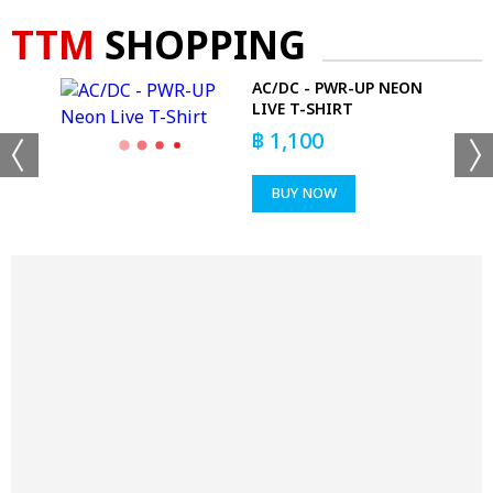
TTM
SHOPPING
AC/DC - PWR-UP NEON
ED
LIVE T-SHIRT
฿
1,100
BUY NOW