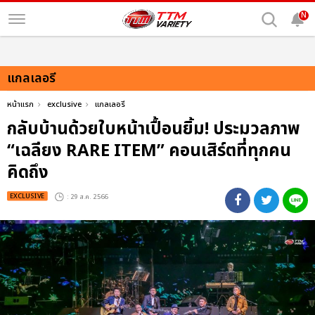
N
แกลเลอรี
หน้าแรก
exclusive
แกลเลอรี
กลับบ้านด้วยใบหน้าเปื้อนยิ้ม! ประมวลภาพ
“เฉลียง RARE ITEM” คอนเสิร์ตที่ทุกคน
คิดถึง
EXCLUSIVE
: 29 ส.ค. 2566