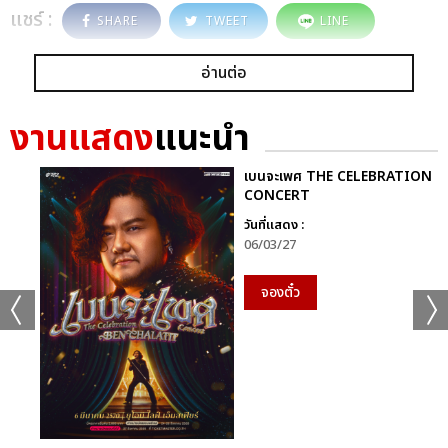
แชร์ :
SHARE
TWEET
LINE
อ่านต่อ
งานแสดง
แนะนำ
เบนจะเพศ THE CELEBRATION
CONCERT
วันที่แสดง :
06/03/27
จองตั๋ว