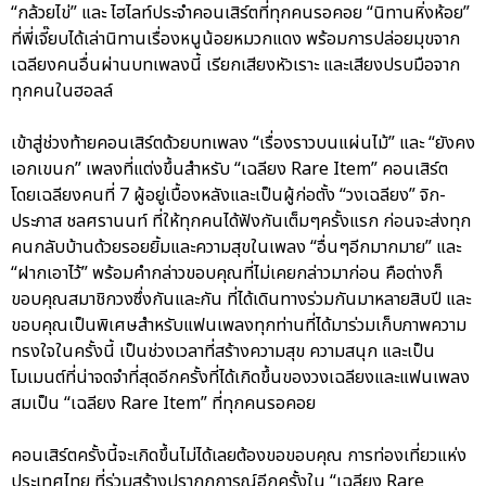
“กล้วยไข่” และ ไฮไลท์ประจำคอนเสิร์ตที่ทุกคนรอคอย “นิทานหิ่งห้อย”
ที่พี่เจี๊ยบได้เล่านิทานเรื่องหนูน้อยหมวกแดง พร้อมการปล่อยมุขจาก
เฉลียงคนอื่นผ่านบทเพลงนี้ เรียกเสียงหัวเราะ และเสียงปรบมือจาก
ทุกคนในฮอลล์
เข้าสู่ช่วงท้ายคอนเสิร์ตด้วยบทเพลง “เรื่องราวบนแผ่นไม้” และ “ยังคง
เอกเขนก” เพลงที่แต่งขึ้นสำหรับ “เฉลียง Rare Item” คอนเสิร์ต
โดยเฉลียงคนที่ 7 ผู้อยู่เบื้องหลังและเป็นผู้ก่อตั้ง “วงเฉลียง” จิก-
ประภาส ชลศรานนท์ ที่ให้ทุกคนได้ฟังกันเต็มๆครั้งแรก ก่อนจะส่งทุก
คนกลับบ้านด้วยรอยยิ้มและความสุขในเพลง “อื่นๆอีกมากมาย” และ
“ฝากเอาไว้” พร้อมคำกล่าวขอบคุณที่ไม่เคยกล่าวมาก่อน คือต่างก็
ขอบคุณสมาชิกวงซึ่งกันและกัน ที่ได้เดินทางร่วมกันมาหลายสิบปี และ
ขอบคุณเป็นพิเศษสำหรับแฟนเพลงทุกท่านที่ได้มาร่วมเก็บภาพความ
ทรงใจในครั้งนี้ เป็นช่วงเวลาที่สร้างความสุข ความสนุก และเป็น
โมเมนต์ที่น่าจดจำที่สุดอีกครั้งที่ได้เกิดขึ้นของวงเฉลียงและแฟนเพลง
สมเป็น “เฉลียง Rare Item” ที่ทุกคนรอคอย
คอนเสิร์ตครั้งนี้จะเกิดขึ้นไม่ได้เลยต้องขอขอบคุณ การท่องเที่ยวแห่ง
ประเทศไทย ที่ร่วมสร้างปรากฏการณ์อีกครั้งใน “เฉลียง Rare