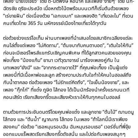
เพลง“นายไข่เจียว” โดย ดี้-นิติพงษ์ ห่อนาค และเพลง“ง่ายๆ” โดย นก-
ฉัตรชัย ดุริยะประณีต เมื่อหกตัวโน้ตพร้อมบนเวทีก็เริ่มต้นด้วยเพลง
“เร่ขายฝัน” ต่อเนื่องด้วย “เอกเขนก” และเพลงฮิต “เที่ยวละไม” ที่ชวน
คนเที่ยวไทย 365 วัน มหัศจรรย์เมืองไทยเที่ยวได้ทุกวัน
ต่อด้วยช่วงแรร์ไอเท็ม ผ่านบทเพลงที่นำเสนอโดยสมาชิกเฉลียงแต่ละ
คนไล่ตั้งแต่เพลง “ไม่คิดถาม”, “ต้นชบากับคนตาบอด”, “เติมใจให้กัน”
ก่อนจะมีเซอร์ไพรส์แขกรับเชิญคนพิเศษ ที่ได้ลูกสาวคนสวยของคุณ
พ่อเกี๊ยง “น้องแก้ม” ยามา เวทีวุฒาจารย์ มาร้องเพลงคู่กัน ใน
บทเพลง“ยังมี” และ “จากกระดาษวาดไว้” ที่คุณพ่อเกี๊ยง เป็นผู้แต่ง
เพลงนี้ที่มีเนื้อหาพ่อและลูก สร้างความประทับใจทำให้คนในฮอลล์ถึง
กับน้ำตาคลอ ต่อด้วยเพลง “ไม่รักแต่คิดถึง”, “ใจเย็นน้องชาย”, และ
เพลง “กุ๊กไก่” ที่แต๋ง ภูษิต ไล้ทอง ได้เป็นนักร้องนำครั้งแรกบนเวที
คอนเสิร์ต เรียกเสียงกรี๊ดและเสียงหัวเราะให้กับทุกคนในฮอลล์
ตามด้วยการประชันดนตรีโดยคุณพ่อแต๋ง และลูกชาย “ต้นไม้” ฌานดนู
ไล้ทอง และ “ต้นน้ำ” ญาณกร ไล้ทอง ในเพลง “ถ้าโลกนี้มีเราเพียง
สองคน” ต่อด้วย “เธอหมุนรอบฉัน ฉันหมุนรอบเธอ” เวอร์ชั่นที่พี่จุ้ย
ออกแบบแร็พสดเรียกเสียงกรี๊ดดังสนั่น และไปต่อกับเพลงสนุกๆ