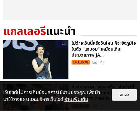
แกลเลอรี
แนะนำ
ไม่ว่าจะวันนี้หรือวันไหน ก็จะยังภูมิใจ
ในตัว "แจบอม" เหมือนเดิม!
ประมวลภาพ JA...
EXCLUSIVE
: 28
ประมวลภาพ “จอส-กวิน” จัดปาร์ตี้
เว็บไซต์นี้มีการเก็บข้อมูลการใช้งานของคุณเพื่อนำ
ริมหาดสุดฮอต ในคอนเสิร์ตครั้งยิ่ง
ตกลง
มาใช้วางแผนและบริหารเว็บไซต์
อ่านเพิ่มเติม
ใหญ่ “JOSS GAWIN HEAT ...
EXCLUSIVE
: 34
“ช่วงเวลาที่ไม่ได้เจอกันพิสูจน์แล้วว่า
รักแท้จะไม่มีวันจางหาย” ประมวล