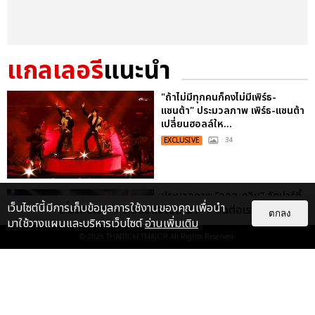
แกลเลอรี
แนะนำ
"ถ้าไม่มีทุกคนก็คงไม่มีเพิร์ธ-
แซนต้า" ประมวลภาพ เพิร์ธ-แซนต้า
เปลี่ยนฮอลล์ให...
EXCLUSIVE
: 34
ประมวลภาพ “จอส-กวิน” จัดปาร์ตี้
เว็บไซต์นี้มีการเก็บข้อมูลการใช้งานของคุณเพื่อนำ
เกี่ยวกับเรา
ติดต่อลงโฆษณา
ติดต่อเรา
ริมหาดสุดฮอต ในคอนเสิร์ตครั้งยิ่ง
ตกลง
มาใช้วางแผนและบริหารเว็บไซต์
อ่านเพิ่มเติม
ใหญ่ “JOSS GAWIN HEAT ...
© 2026
THAITICKETMAJOR
All Rights Reserved.
EXCLUSIVE
: 34
ประมวลภาพงาน “มีสติแล้วลูกพีช
PEACH AND ME PREMIERE