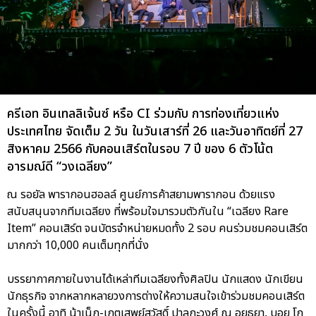
ครีเอท อินเทลลิเจ้นซ์ หรือ CI ร่วมกับ การท่องเที่ยวแห่ง
ประเทศไทย จัดเต็ม 2 วัน ในวันเสาร์ที่ 26 และวันอาทิตย์ที่ 27
สิงหาคม 2566 กับคอนเสิร์ตในรอบ 7 ปี ของ 6 ตัวโน้ต
อารมณ์ดี “วงเฉลียง”
ณ รอยัล พารากอนฮอลล์ ศูนย์การค้าสยามพารากอน ด้วยแรง
สนับสนุนจากทีมเฉลียง ที่พร้อมใจมารวมตัวกันใน “เฉลียง Rare
Item” คอนเสิร์ต จนบัตรจำหน่ายหมดทั้ง 2 รอบ คนร่วมชมคอนเสิร์ต
มากกว่า 10,000 คนเต็มทุกที่นั่ง
บรรยากาศภายในงานได้เหล่าทีมเฉลียงทั้งศิลปิน นักแสดง นักเขียน
นักธุรกิจ จากหลากหลายวงการต่างให้ความสนใจเข้าร่วมชมคอนเสิร์ต
ในครั้งนี้ อาทิ น้าเน็ก-เกตุเสพย์สวัสดิ์ ปาลกะวงศ์ ณ อยุธยา, บอย โก