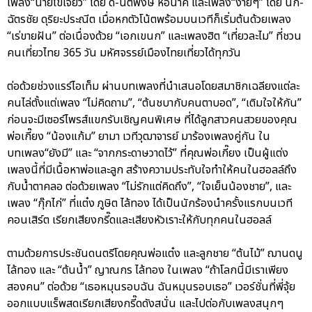
เพลง“นายไข่เจียว” โดย ดี้-นิติพงษ์ ห่อนาค และเพลง“ง่ายๆ” โดย นก-
ฉัตรชัย ดุริยะประณีต เมื่อหกตัวโน้ตพร้อมบนเวทีก็เริ่มต้นด้วยเพลง
“เร่ขายฝัน” ต่อเนื่องด้วย “เอกเขนก” และเพลงฮิต “เที่ยวละไม” ที่ชวน
คนเที่ยวไทย 365 วัน มหัศจรรย์เมืองไทยเที่ยวได้ทุกวัน
ต่อด้วยช่วงแรร์ไอเท็ม ผ่านบทเพลงที่นำเสนอโดยสมาชิกเฉลียงแต่ละ
คนไล่ตั้งแต่เพลง “ไม่คิดถาม”, “ต้นชบากับคนตาบอด”, “เติมใจให้กัน”
ก่อนจะมีเซอร์ไพรส์แขกรับเชิญคนพิเศษ ที่ได้ลูกสาวคนสวยของคุณ
พ่อเกี๊ยง “น้องแก้ม” ยามา เวทีวุฒาจารย์ มาร้องเพลงคู่กัน ใน
บทเพลง“ยังมี” และ “จากกระดาษวาดไว้” ที่คุณพ่อเกี๊ยง เป็นผู้แต่ง
เพลงนี้ที่มีเนื้อหาพ่อและลูก สร้างความประทับใจทำให้คนในฮอลล์ถึง
กับน้ำตาคลอ ต่อด้วยเพลง “ไม่รักแต่คิดถึง”, “ใจเย็นน้องชาย”, และ
เพลง “กุ๊กไก่” ที่แต๋ง ภูษิต ไล้ทอง ได้เป็นนักร้องนำครั้งแรกบนเวที
คอนเสิร์ต เรียกเสียงกรี๊ดและเสียงหัวเราะให้กับทุกคนในฮอลล์
ตามด้วยการประชันดนตรีโดยคุณพ่อแต๋ง และลูกชาย “ต้นไม้” ฌานดนู
ไล้ทอง และ “ต้นน้ำ” ญาณกร ไล้ทอง ในเพลง “ถ้าโลกนี้มีเราเพียง
สองคน” ต่อด้วย “เธอหมุนรอบฉัน ฉันหมุนรอบเธอ” เวอร์ชั่นที่พี่จุ้ย
ออกแบบแร็พสดเรียกเสียงกรี๊ดดังสนั่น และไปต่อกับเพลงสนุกๆ