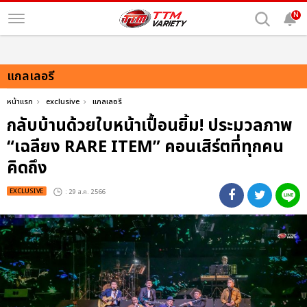
N
แกลเลอรี
หน้าแรก
exclusive
แกลเลอรี
กลับบ้านด้วยใบหน้าเปื้อนยิ้ม! ประมวลภาพ
“เฉลียง RARE ITEM” คอนเสิร์ตที่ทุกคน
คิดถึง
EXCLUSIVE
: 29 ส.ค. 2566