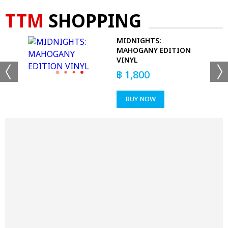
TTM
SHOPPING
E
MIDNIGHTS:
MAHOGANY EDITION
VINYL
฿
1,800
BUY NOW