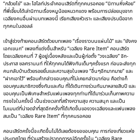
“กล้วยไข่” และ ไฮไลท์ประจำคอนเสิร์ตที่ทุกคนรอคอย “นิทานหิ่งห้อย”
ที่พี่เจี๊ยบได้เล่านิทานเรื่องหนูน้อยหมวกแดง พร้อมการปล่อยมุขจาก
เฉลียงคนอื่นผ่านบทเพลงนี้ เรียกเสียงหัวเราะ และเสียงปรบมือจาก
ทุกคนในฮอลล์
เข้าสู่ช่วงท้ายคอนเสิร์ตด้วยบทเพลง “เรื่องราวบนแผ่นไม้” และ “ยังคง
เอกเขนก” เพลงที่แต่งขึ้นสำหรับ “เฉลียง Rare Item” คอนเสิร์ต
โดยเฉลียงคนที่ 7 ผู้อยู่เบื้องหลังและเป็นผู้ก่อตั้ง “วงเฉลียง” จิก-
ประภาส ชลศรานนท์ ที่ให้ทุกคนได้ฟังกันเต็มๆครั้งแรก ก่อนจะส่งทุก
คนกลับบ้านด้วยรอยยิ้มและความสุขในเพลง “อื่นๆอีกมากมาย” และ
“ฝากเอาไว้” พร้อมคำกล่าวขอบคุณที่ไม่เคยกล่าวมาก่อน คือต่างก็
ขอบคุณสมาชิกวงซึ่งกันและกัน ที่ได้เดินทางร่วมกันมาหลายสิบปี และ
ขอบคุณเป็นพิเศษสำหรับแฟนเพลงทุกท่านที่ได้มาร่วมเก็บภาพความ
ทรงใจในครั้งนี้ เป็นช่วงเวลาที่สร้างความสุข ความสนุก และเป็น
โมเมนต์ที่น่าจดจำที่สุดอีกครั้งที่ได้เกิดขึ้นของวงเฉลียงและแฟนเพลง
สมเป็น “เฉลียง Rare Item” ที่ทุกคนรอคอย
คอนเสิร์ตครั้งนี้จะเกิดขึ้นไม่ได้เลยต้องขอขอบคุณ การท่องเที่ยวแห่ง
ประเทศไทย ที่ร่วมสร้างปรากฏการณ์อีกครั้งใน “เฉลียง Rare