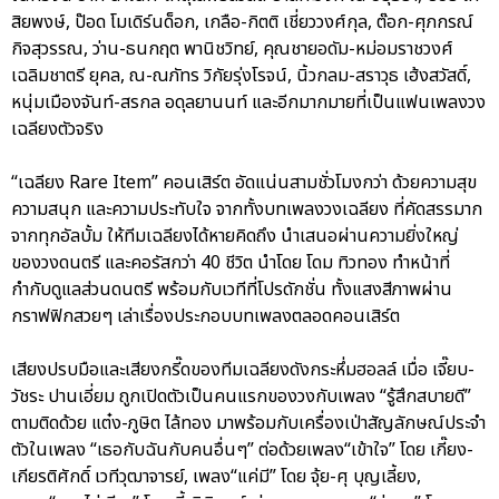
สิยพงษ์, ป๊อด โมเดิร์นด็อก, เกลือ-กิตติ เชี่ยววงศ์กุล, ต๊อก-ศุภกรณ์
กิจสุวรรณ, ว่าน-ธนกฤต พานิชวิทย์, คุณชายอดัม-หม่อมราชวงศ์
เฉลิมชาตรี ยุคล, ณ-ณภัทร วิกัยรุ่งโรจน์, นิ้วกลม-สราวุธ เฮ้งสวัสดิ์,
หนุ่มเมืองจันท์-สรกล อดุลยานนท์ และอีกมากมายที่เป็นแฟนเพลงวง
เฉลียงตัวจริง
“เฉลียง Rare Item” คอนเสิร์ต อัดแน่นสามชั่วโมงกว่า ด้วยความสุข
ความสนุก และความประทับใจ จากทั้งบทเพลงวงเฉลียง ที่คัดสรรมาก
จากทุกอัลบั้ม ให้ทีมเฉลียงได้หายคิดถึง นำเสนอผ่านความยิ่งใหญ่
ของวงดนตรี และคอรัสกว่า 40 ชีวิต นำโดย โดม ทิวทอง ทำหน้าที่
กำกับดูแลส่วนดนตรี พร้อมกับเวทีที่โปรดักชั่น ทั้งแสงสีภาพผ่าน
กราฟฟิกสวยๆ เล่าเรื่องประกอบบทเพลงตลอดคอนเสิร์ต
เสียงปรบมือและเสียงกรี๊ดของทีมเฉลียงดังกระหึ่มฮอลล์ เมื่อ เจี๊ยบ-
วัชระ ปานเอี่ยม ถูกเปิดตัวเป็นคนแรกของวงกับเพลง “รู้สึกสบายดี”
ตามติดด้วย แต๋ง-ภูษิต ไล้ทอง มาพร้อมกับเครื่องเป่าสัญลักษณ์ประจำ
ตัวในเพลง “เธอกับฉันกับคนอื่นๆ” ต่อด้วยเพลง“เข้าใจ” โดย เกี๊ยง-
เกียรติศักดิ์ เวทีวุฒาจารย์, เพลง“แค่มี” โดย จุ้ย-ศุ บุญเลี้ยง,