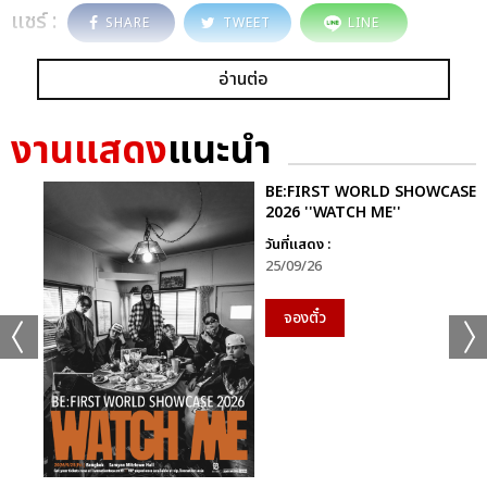
แชร์ :
SHARE
TWEET
LINE
อ่านต่อ
งานแสดง
แนะนำ
BE:FIRST WORLD SHOWCASE
2026 ''WATCH ME''
วันที่แสดง :
25/09/26
จองตั๋ว