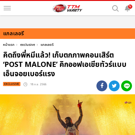
N
แกลเลอรี
หน้าแรก
exclusive
แกลเลอรี
คิดถึงพี่หมีแล้ว! เก็บตกภาพคอนเสิร์ต
‘POST MALONE’ คิกออฟเอเชียทัวร์แบบ
เอ็นจอยเบอร์แรง
EXCLUSIVE
: 18 ก.ย. 2566