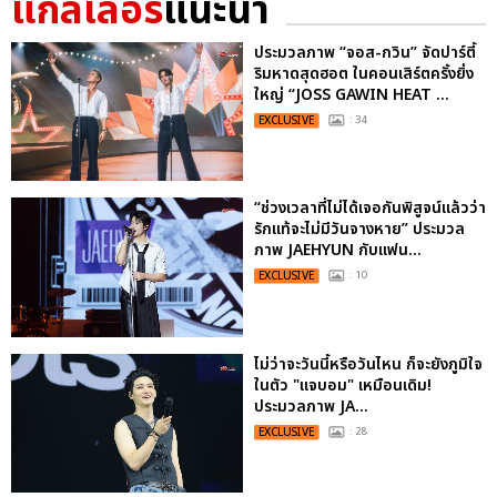
แกลเลอรี
แนะนำ
ประมวลภาพ “จอส-กวิน” จัดปาร์ตี้
ริมหาดสุดฮอต ในคอนเสิร์ตครั้งยิ่ง
ใหญ่ “JOSS GAWIN HEAT ...
EXCLUSIVE
: 34
“ช่วงเวลาที่ไม่ได้เจอกันพิสูจน์แล้วว่า
รักแท้จะไม่มีวันจางหาย” ประมวล
ภาพ JAEHYUN กับแฟน...
EXCLUSIVE
: 10
ไม่ว่าจะวันนี้หรือวันไหน ก็จะยังภูมิใจ
ในตัว "แจบอม" เหมือนเดิม!
ประมวลภาพ JA...
EXCLUSIVE
: 28