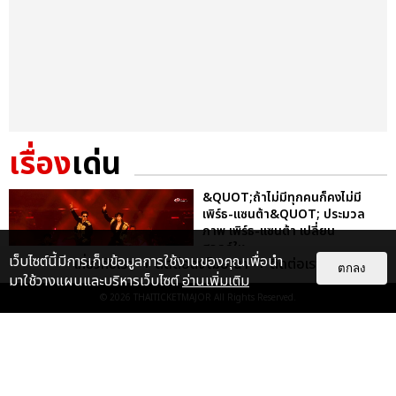
เรื่อง
เด่น
&QUOT;ถ้าไม่มีทุกคนก็คงไม่มี
เพิร์ธ-แซนต้า&QUOT; ประมวล
ภาพ เพิร์ธ-แซนต้า เปลี่ยน
ฮอลล์ให...
เว็บไซต์นี้มีการเก็บข้อมูลการใช้งานของคุณเพื่อนำ
เกี่ยวกับเรา
ติดต่อลงโฆษณา
ติดต่อเรา
ตกลง
EXCLUSIVE
: 34
มาใช้วางแผนและบริหารเว็บไซต์
อ่านเพิ่มเติม
© 2026
THAITICKETMAJOR
All Rights Reserved.
ไม่ว่าจะวันนี้หรือวันไหน ก็จะยังภูมิใจ
ในตัว &QUOT;แจบอม&QUOT;
เหมือนเดิม! ประมวลภาพ JA...
EXCLUSIVE
: 28