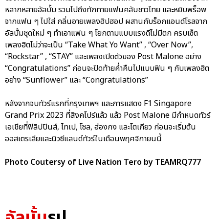
หลากหลายอัลบั้ม รวมไปถึงทักทายแฟนคลับชาวไทย และหยิบพร็อพ
จากแฟน ๆ ไปใส่ กลิ่นอายเพลงฮิปฮอป ผสานกับร็อกแอนด์โรลจาก
อัลบั้มชุดใหม่ ๆ ทำเอาแฟน ๆ โยกตามแบบแรงดีไม่มีตก ครบเซ็ต
เพลงฮิตไม่ว่าจะเป็น “Take What Yo Want” , “Over Now”,
“Rockstar” , “STAY” และเพลงเปิดตัวของ Post Malone อย่าง
“Congratulations” ก่อนจะปิดท้ายค่ำคืนไปแบบฟิน ๆ กับเพลงฮิต
อย่าง “Sunflower” และ “Congratulations”
หลังจากจบทัวร์แรกที่กรุงเทพฯ และการแสดง F1 Singapore
Grand Prix 2023 ที่สิงคโปร์แล้ว แล้ว Post Malone มีกำหนดทัวร์
เอเชียที่ฟิลิปปินส์, ไทเป, โซล, ฮ่องกง และโตเกียว ก่อนจะเริ่มต้น
ออสเตรเลียและนิวซีแลนด์ทัวร์ในเดือนพฤศจิกายนนี้
Photo Coutersy of Live Nation Tero by TEAMRQ777
อัลบั้ม
รูป