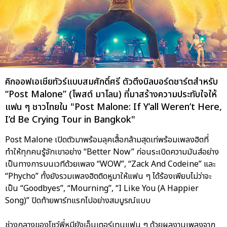
คิกออฟเอเชียทัวร์แบบสมศักดิ์ศรี ตัวตึงบิลบอร์ดชาร์ตสำหรับ
“Post Malone” (โพสต์ มาโลน) ที่มาสร้างความประทับใจให้
แฟน ๆ ชาวไทยใน "Post Malone: If Y’all Weren’t Here,
I’d Be Crying Tour in Bangkok"
Post Malone เปิดตัวมาพร้อมลุคเสื้อกล้ามสุดเท่พร้อมเพลงฮิตที่
ทำให้ทุกคนรู้จักเขาอย่าง “Better Now” ก่อนระเบิดความมันส์อย่าง
เป็นทางการบนเวทีด้วยเพลง “WOW”, “Zack And Codeine” และ
“Phycho” ทั้งยังรวมเพลงฮิตติดหูมาให้แฟน ๆ ได้ร้องเพียบไม่ว่าจะ
เป็น “Goodbyes”, “Mourning”, “I Like You (A Happier
Song)” ปิดท้ายพาร์ทแรกไปอย่างสมบูรณ์แบบ
ช่วงกลางของโชว์พี่หมียังเอ็นเตอร์เทนแฟน ๆ ด้วยผลงานเพลงจาก