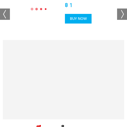
NEX
฿
1
BUY NOW