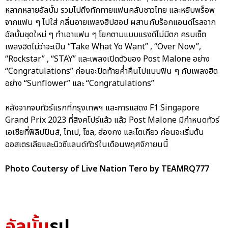
หลากหลายอัลบั้ม รวมไปถึงทักทายแฟนคลับชาวไทย และหยิบพร็อพ
จากแฟน ๆ ไปใส่ กลิ่นอายเพลงฮิปฮอป ผสานกับร็อกแอนด์โรลจาก
อัลบั้มชุดใหม่ ๆ ทำเอาแฟน ๆ โยกตามแบบแรงดีไม่มีตก ครบเซ็ต
เพลงฮิตไม่ว่าจะเป็น “Take What Yo Want” , “Over Now”,
“Rockstar” , “STAY” และเพลงเปิดตัวของ Post Malone อย่าง
“Congratulations” ก่อนจะปิดท้ายค่ำคืนไปแบบฟิน ๆ กับเพลงฮิต
อย่าง “Sunflower” และ “Congratulations”
หลังจากจบทัวร์แรกที่กรุงเทพฯ และการแสดง F1 Singapore
Grand Prix 2023 ที่สิงคโปร์แล้ว แล้ว Post Malone มีกำหนดทัวร์
เอเชียที่ฟิลิปปินส์, ไทเป, โซล, ฮ่องกง และโตเกียว ก่อนจะเริ่มต้น
ออสเตรเลียและนิวซีแลนด์ทัวร์ในเดือนพฤศจิกายนนี้
Photo Coutersy of Live Nation Tero by TEAMRQ777
อัลบั้ม
รูป