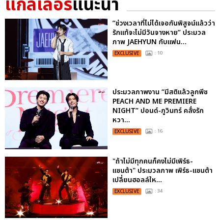
แกลเลอรี
แนะนำ
“ช่วงเวลาที่ไม่ได้เจอกันพิสูจน์แล้วว่า
รักแท้จะไม่มีวันจางหาย” ประมวล
ภาพ JAEHYUN กับแฟน...
EXCLUSIVE
: 10
ประมวลภาพงาน “มีสติแล้วลูกพีช
PEACH AND ME PREMIERE
NIGHT” ปอนด์-ภูวินทร์ คลั่งรัก
หวา...
EXCLUSIVE
: 16
"ถ้าไม่มีทุกคนก็คงไม่มีเพิร์ธ-
แซนต้า" ประมวลภาพ เพิร์ธ-แซนต้า
เปลี่ยนฮอลล์ให...
EXCLUSIVE
: 34