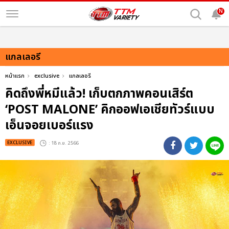
N
แกลเลอรี
หน้าแรก
exclusive
แกลเลอรี
คิดถึงพี่หมีแล้ว! เก็บตกภาพคอนเสิร์ต
‘POST MALONE’ คิกออฟเอเชียทัวร์แบบ
เอ็นจอยเบอร์แรง
EXCLUSIVE
: 18 ก.ย. 2566