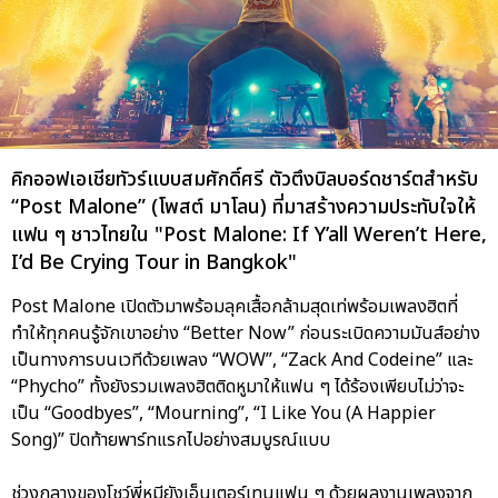
คิกออฟเอเชียทัวร์แบบสมศักดิ์ศรี ตัวตึงบิลบอร์ดชาร์ตสำหรับ
“Post Malone” (โพสต์ มาโลน) ที่มาสร้างความประทับใจให้
แฟน ๆ ชาวไทยใน "Post Malone: If Y’all Weren’t Here,
I’d Be Crying Tour in Bangkok"
Post Malone เปิดตัวมาพร้อมลุคเสื้อกล้ามสุดเท่พร้อมเพลงฮิตที่
ทำให้ทุกคนรู้จักเขาอย่าง “Better Now” ก่อนระเบิดความมันส์อย่าง
เป็นทางการบนเวทีด้วยเพลง “WOW”, “Zack And Codeine” และ
“Phycho” ทั้งยังรวมเพลงฮิตติดหูมาให้แฟน ๆ ได้ร้องเพียบไม่ว่าจะ
เป็น “Goodbyes”, “Mourning”, “I Like You (A Happier
Song)” ปิดท้ายพาร์ทแรกไปอย่างสมบูรณ์แบบ
ช่วงกลางของโชว์พี่หมียังเอ็นเตอร์เทนแฟน ๆ ด้วยผลงานเพลงจาก