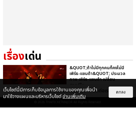
เรื่อง
เด่น
&QUOT;ถ้าไม่มีทุกคนก็คงไม่มี
เพิร์ธ-แซนต้า&QUOT; ประมวล
ภาพ เพิร์ธ-แซนต้า เปลี่ยน
ฮอลล์ให...
เว็บไซต์นี้มีการเก็บข้อมูลการใช้งานของคุณเพื่อนำ
เกี่ยวกับเรา
ติดต่อลงโฆษณา
ติดต่อเรา
ตกลง
EXCLUSIVE
: 34
มาใช้วางแผนและบริหารเว็บไซต์
อ่านเพิ่มเติม
© 2026
THAITICKETMAJOR
All Rights Reserved.
ไม่ว่าจะวันนี้หรือวันไหน ก็จะยังภูมิใจ
ในตัว &QUOT;แจบอม&QUOT;
เหมือนเดิม! ประมวลภาพ JA...
EXCLUSIVE
: 28