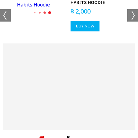
HABITS HOODIE
RT
฿
2,000
BUY NOW