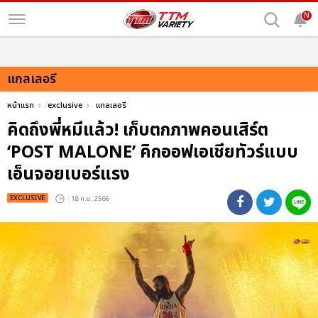
N
แกลเลอรี
หน้าแรก
exclusive
แกลเลอรี
คิดถึงพี่หมีแล้ว! เก็บตกภาพคอนเสิร์ต
‘POST MALONE’ คิกออฟเอเชียทัวร์แบบ
เอ็นจอยเบอร์แรง
EXCLUSIVE
: 18 ก.ย. 2566