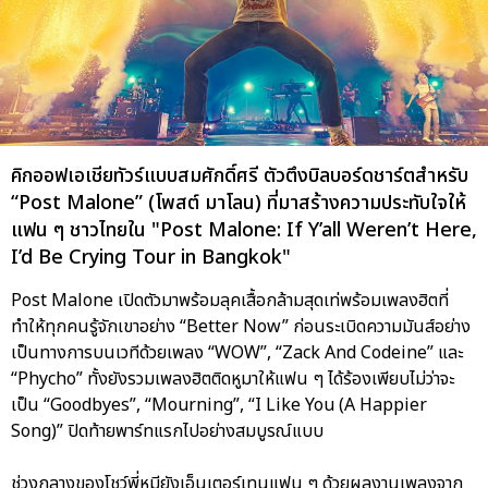
คิกออฟเอเชียทัวร์แบบสมศักดิ์ศรี ตัวตึงบิลบอร์ดชาร์ตสำหรับ
“Post Malone” (โพสต์ มาโลน) ที่มาสร้างความประทับใจให้
แฟน ๆ ชาวไทยใน "Post Malone: If Y’all Weren’t Here,
I’d Be Crying Tour in Bangkok"
Post Malone เปิดตัวมาพร้อมลุคเสื้อกล้ามสุดเท่พร้อมเพลงฮิตที่
ทำให้ทุกคนรู้จักเขาอย่าง “Better Now” ก่อนระเบิดความมันส์อย่าง
เป็นทางการบนเวทีด้วยเพลง “WOW”, “Zack And Codeine” และ
“Phycho” ทั้งยังรวมเพลงฮิตติดหูมาให้แฟน ๆ ได้ร้องเพียบไม่ว่าจะ
เป็น “Goodbyes”, “Mourning”, “I Like You (A Happier
Song)” ปิดท้ายพาร์ทแรกไปอย่างสมบูรณ์แบบ
ช่วงกลางของโชว์พี่หมียังเอ็นเตอร์เทนแฟน ๆ ด้วยผลงานเพลงจาก