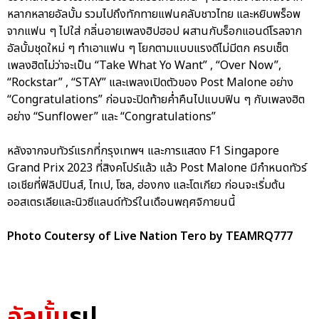
หลากหลายอัลบั้ม รวมไปถึงทักทายแฟนคลับชาวไทย และหยิบพร็อพ
จากแฟน ๆ ไปใส่ กลิ่นอายเพลงฮิปฮอป ผสานกับร็อกแอนด์โรลจาก
อัลบั้มชุดใหม่ ๆ ทำเอาแฟน ๆ โยกตามแบบแรงดีไม่มีตก ครบเซ็ต
เพลงฮิตไม่ว่าจะเป็น “Take What Yo Want” , “Over Now”,
“Rockstar” , “STAY” และเพลงเปิดตัวของ Post Malone อย่าง
“Congratulations” ก่อนจะปิดท้ายค่ำคืนไปแบบฟิน ๆ กับเพลงฮิต
อย่าง “Sunflower” และ “Congratulations”
หลังจากจบทัวร์แรกที่กรุงเทพฯ และการแสดง F1 Singapore
Grand Prix 2023 ที่สิงคโปร์แล้ว แล้ว Post Malone มีกำหนดทัวร์
เอเชียที่ฟิลิปปินส์, ไทเป, โซล, ฮ่องกง และโตเกียว ก่อนจะเริ่มต้น
ออสเตรเลียและนิวซีแลนด์ทัวร์ในเดือนพฤศจิกายนนี้
Photo Coutersy of Live Nation Tero by TEAMRQ777
อัลบั้ม
รูป