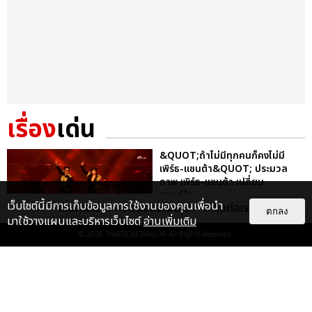
เรื่อง
เด่น
&QUOT;ถ้าไม่มีทุกคนก็คงไม่มี
เพิร์ธ-แซนต้า&QUOT; ประมวล
ภาพ เพิร์ธ-แซนต้า เปลี่ยน
ฮอลล์ให...
เว็บไซต์นี้มีการเก็บข้อมูลการใช้งานของคุณเพื่อนำ
เกี่ยวกับเรา
ติดต่อลงโฆษณา
ติดต่อเรา
ตกลง
EXCLUSIVE
: 34
มาใช้วางแผนและบริหารเว็บไซต์
อ่านเพิ่มเติม
© 2026
THAITICKETMAJOR
All Rights Reserved.
ไม่ว่าจะวันนี้หรือวันไหน ก็จะยังภูมิใจ
ในตัว &QUOT;แจบอม&QUOT;
เหมือนเดิม! ประมวลภาพ JA...
EXCLUSIVE
: 28