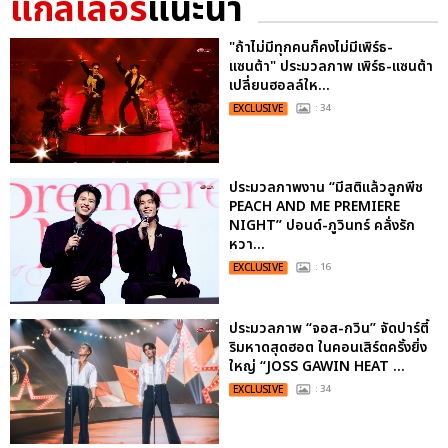
แกลเลอรี
แนะนำ
"ถ้าไม่มีทุกคนก็คงไม่มีเพิร์ธ-
แซนต้า" ประมวลภาพ เพิร์ธ-แซนต้า
เปลี่ยนฮอลล์ให...
EXCLUSIVE
: 34
ประมวลภาพงาน “มีสติแล้วลูกพีช
PEACH AND ME PREMIERE
NIGHT” ปอนด์-ภูวินทร์ คลั่งรัก
หวา...
EXCLUSIVE
: 16
ประมวลภาพ “จอส-กวิน” จัดปาร์ตี้
ริมหาดสุดฮอต ในคอนเสิร์ตครั้งยิ่ง
ใหญ่ “JOSS GAWIN HEAT ...
EXCLUSIVE
: 34